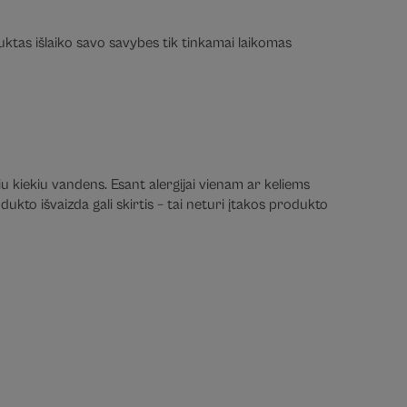
duktas išlaiko savo savybes tik tinkamai laikomas
iu kiekiu vandens. Esant alergijai vienam ar keliems
ukto išvaizda gali skirtis – tai neturi įtakos produkto