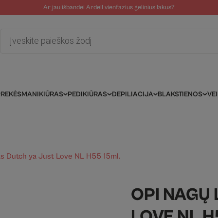
Ar jau išbandei Ardell vienfazius gelinius lakus?
tolinė pagalba
Tinklaraštis
Salonams/Meistrams
Informacija kli
Products
search
PREKĖS
MANIKIŪRAS
PEDIKIŪRAS
DEPILIACIJA
BLAKSTIENOS
VE
as Dutch ya Just Love NL H55 15ml.
OPI NAGŲ 
LOVE NL H