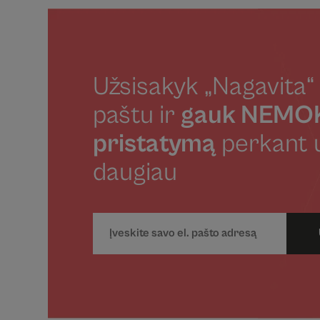
Užsisakyk „Nagavita“ 
paštu ir
gauk NEM
pristatymą
perkant 
daugiau