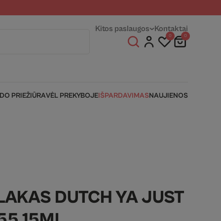
entams
Fizinės parduotuvės
Kitos paslaugos
Kontaktai
0
0
IDO PRIEŽIŪRA
VĖL PREKYBOJE
IŠPARDAVIMAS
NAUJIENOS
LAKAS DUTCH YA JUST
55 15ML.