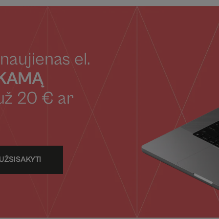
naujienas el.
OKAMĄ
už 20 € ar
UŽSISAKYTI