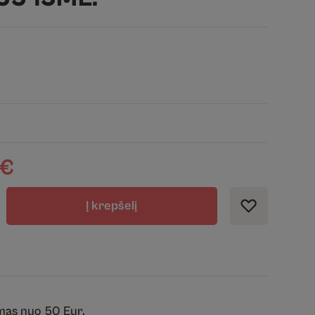
€
Į krepšelį
mas nuo 50 Eur.