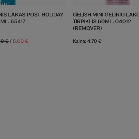
INIS LAKAS POST HOLIDAY
GELISH MINI GELINIO LAK
4ML. 65417
TIRPIKLIS 60ML. 04012
(REMOVER)
50
€
/
5.00
€
Kaina:
4.70
€