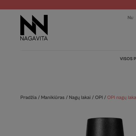
Nuo
VISOS 
Pradžia
/
Manikiūras
/
Nagų lakai
/
OPI
/
OPI nagų lak