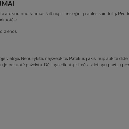
UMAI
te atokiau nuo šilumos šaltinių ir tiesioginių saulės spindulių. Pro
pakuotėje.
o dienos.
e vietoje. Nenurykite, neįkvėpkite. Patekus į akis, nuplaukite didel
jo pakuotė pažeista. Dėl ingredientų kilmės, skirtingų partijų prod