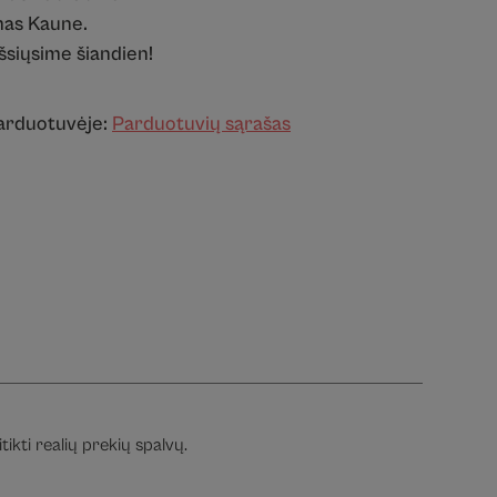
as Kaune.
išsiųsime šiandien!
parduotuvėje:
Parduotuvių sąrašas
ikti realių prekių spalvų.