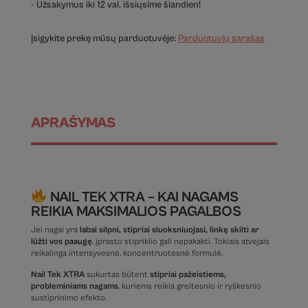
- Užsakymus iki 12 val. išsiųsime šiandien!
Įsigykite prekę mūsų parduotuvėje:
Parduotuvių sąrašas
APRAŠYMAS
NAIL TEK XTRA – KAI NAGAMS
REIKIA MAKSIMALIOS PAGALBOS
Jei nagai yra
labai silpni, stipriai sluoksniuojasi, linkę skilti ar
lūžti vos paaugę
, įprasto stipriklio gali nepakakti. Tokiais atvejais
reikalinga intensyvesnė, koncentruotesnė formulė.
Nail Tek XTRA
sukurtas būtent
stipriai pažeistiems,
probleminiams nagams
, kuriems reikia greitesnio ir ryškesnio
sustiprinimo efekto.