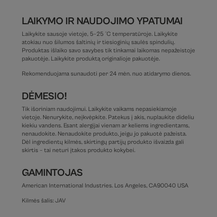
LAIKYMO IR NAUDOJIMO YPATUMAI
Laikykite sausoje vietoje, 5–25 °C temperatūroje. Laikykite
atokiau nuo šilumos šaltinių ir tiesioginių saulės spindulių.
Produktas išlaiko savo savybes tik tinkamai laikomas nepažeistoje
pakuotėje. Laikykite produktą originalioje pakuotėje.
Rekomenduojama sunaudoti per 24 mėn. nuo atidarymo dienos.
DĖMESIO!
Tik išoriniam naudojimui. Laikykite vaikams nepasiekiamoje
vietoje. Nenurykite, neįkvėpkite. Patekus į akis, nuplaukite dideliu
kiekiu vandens. Esant alergijai vienam ar keliems ingredientams,
nenaudokite. Nenaudokite produkto, jeigu jo pakuotė pažeista.
Dėl ingredientų kilmės, skirtingų partijų produkto išvaizda gali
skirtis – tai neturi įtakos produkto kokybei.
GAMINTOJAS
American International Industries. Los Angeles, CA90040 USA
Kilmės šalis: JAV