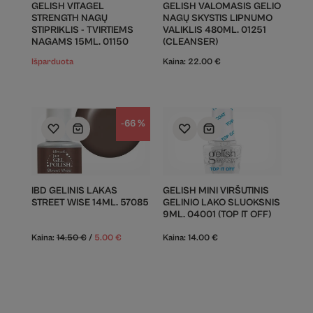
GELISH VITAGEL
GELISH VALOMASIS GELIO
STRENGTH NAGŲ
NAGŲ SKYSTIS LIPNUMO
STIPRIKLIS - TVIRTIEMS
VALIKLIS 480ML. 01251
NAGAMS 15ML. 01150
(CLEANSER)
Išparduota
Kaina:
22.00
€
-66 %
IBD GELINIS LAKAS
GELISH MINI VIRŠUTINIS
STREET WISE 14ML. 57085
GELINIO LAKO SLUOKSNIS
9ML. 04001 (TOP IT OFF)
Kaina:
14.50
€
/
5.00
€
Kaina:
14.00
€