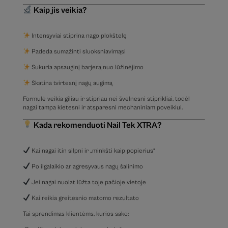
Kaip jis veikia?
Intensyviai stiprina nago plokštelę
Padeda sumažinti sluoksniavimąsi
Sukuria apsauginį barjerą nuo lūžinėjimo
Skatina tvirtesnį nagų augimą
Formulė veikia giliau ir stipriau nei švelnesni stiprikliai, todėl
nagai tampa kietesni ir atsparesni mechaniniam poveikiui.
Kada rekomenduoti Nail Tek XTRA?
Kai nagai itin silpni ir „minkšti kaip popierius“
Po ilgalaikio ar agresyvaus nagų šalinimo
Jei nagai nuolat lūžta toje pačioje vietoje
Kai reikia greitesnio matomo rezultato
Tai sprendimas klientėms, kurios sako: