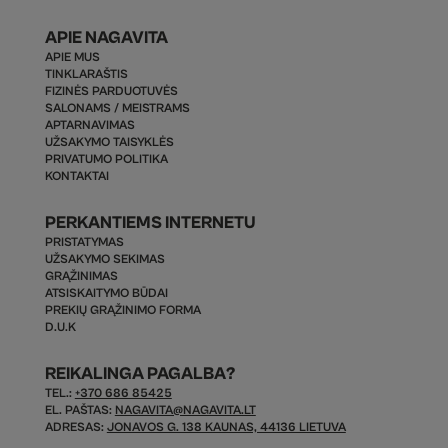
APIE NAGAVITA
APIE MUS
TINKLARAŠTIS
FIZINĖS PARDUOTUVĖS
SALONAMS / MEISTRAMS
APTARNAVIMAS
UŽSAKYMO TAISYKLĖS
PRIVATUMO POLITIKA
KONTAKTAI
PERKANTIEMS INTERNETU
PRISTATYMAS
UŽSAKYMO SEKIMAS
GRĄŽINIMAS
ATSISKAITYMO BŪDAI
PREKIŲ GRĄŽINIMO FORMA
D.U.K
REIKALINGA PAGALBA?
TEL.:
+370 686 85425
EL. PAŠTAS:
NAGAVITA@NAGAVITA.LT
ADRESAS:
JONAVOS G. 138 KAUNAS, 44136 LIETUVA