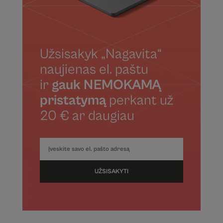
Užsisakyk „Nagavita“
naujienas el. paštu
ir
gauk NEMOKAMĄ
pristatymą
perkant už
20 € ar daugiau
UŽSISAKYTI