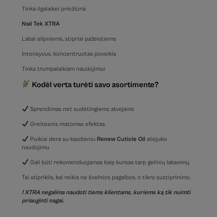
Tinka ilgalaikei priežiūrai
Nail Tek XTRA
Labai silpniems, stipriai pažeistiems
Intensyvus, koncentruotas poveikis
Tinka trumpalaikiam naudojimui
Kodėl verta turėti savo asortimente?
Sprendimas net sudėtingiems atvejams
Greitesnis matomas efektas
Puikiai dera su kasdieniu
Renew Cuticle Oil
aliejuko
naudojimu
Gali būti rekomenduojamas kaip kursas tarp gelinių lakavimų
Tai stipriklis, kai reikia ne švelnios pagalbos, o tikro sustiprinimo.
! XTRA negalima naudoti tiems klientams, kuriems ką tik nuimti
priauginti nagai.