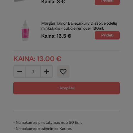
Kaina: 3 €
Morgan Taylor BareLuxury Dissolve odelių
minkštiklis - cuticle remover 130ml.
Kaina: 16.5 €
KAINA:
13.00
€
Į krepšelį
- Nemokamas pristatymas nuo 50 Eur.
- Nemokamas atsiėmimas Kaune.