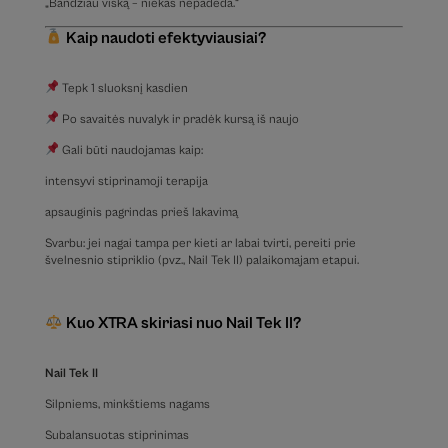
„Bandžiau viską – niekas nepadeda.“
Kaip naudoti efektyviausiai?
Tepk 1 sluoksnį kasdien
Po savaitės nuvalyk ir pradėk kursą iš naujo
Gali būti naudojamas kaip:
intensyvi stiprinamoji terapija
apsauginis pagrindas prieš lakavimą
Svarbu: jei nagai tampa per kieti ar labai tvirti, pereiti prie
švelnesnio stipriklio (pvz., Nail Tek II) palaikomajam etapui.
Kuo XTRA skiriasi nuo Nail Tek II?
Nail Tek II
Silpniems, minkštiems nagams
Subalansuotas stiprinimas