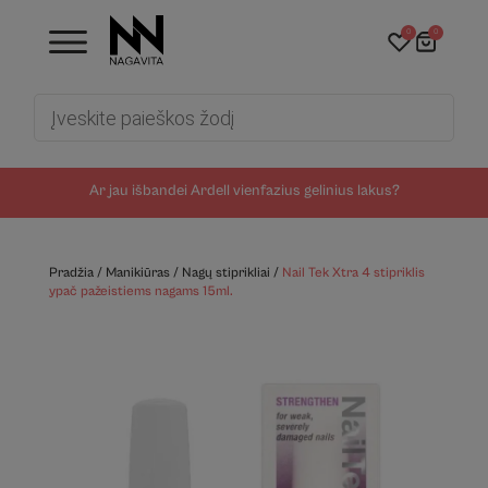
0
0
Products
search
Ar jau išbandei Ardell vienfazius gelinius lakus?
Pradžia
/
Manikiūras
/
Nagų stiprikliai
/
Nail Tek Xtra 4 stipriklis
ypač pažeistiems nagams 15ml.