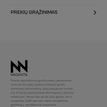
PREKIŲ GRĄŽINIMAS
Esame specializuota grožio prekių parduotuvė.
Siūlome itin platų aukštos kokybės grožio
priemonių asortimentą. Jūsų patogumui turime
net 5 fizines parduotuves skirtinguose Lietuvos
miestuose. Mums rūpi ne tik Jūsų grožis, bet ir
saugumas, todėl pas mus rasite tik patikimų
gamintojų, sertifikuotus produktus.