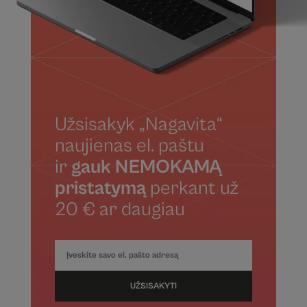
Užsisakyk „Nagavita“
naujienas el. paštu
ir
gauk NEMOKAMĄ
pristatymą
perkant už
20 € ar daugiau
UŽSISAKYTI