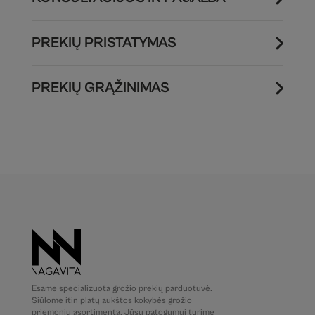
PREKIŲ PRISTATYMAS
PREKIŲ GRĄŽINIMAS
Esame specializuota grožio prekių parduotuvė.
Siūlome itin platų aukštos kokybės grožio
priemonių asortimentą. Jūsų patogumui turime