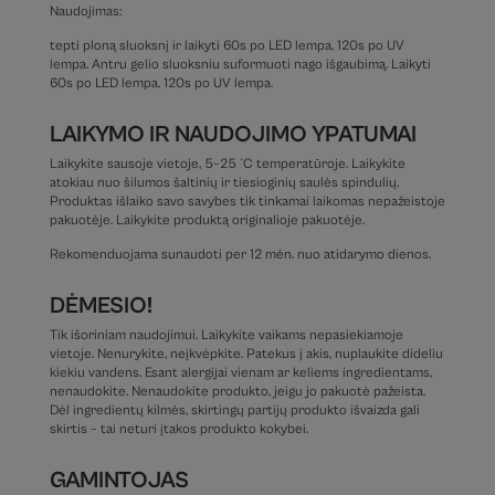
Naudojimas:
tepti ploną sluoksnį ir laikyti 60s po LED lempa, 120s po UV
lempa. Antru gelio sluoksniu suformuoti nago išgaubimą. Laikyti
60s po LED lempa, 120s po UV lempa.
LAIKYMO IR NAUDOJIMO YPATUMAI
Laikykite sausoje vietoje, 5–25 °C temperatūroje. Laikykite
atokiau nuo šilumos šaltinių ir tiesioginių saulės spindulių.
Produktas išlaiko savo savybes tik tinkamai laikomas nepažeistoje
pakuotėje. Laikykite produktą originalioje pakuotėje.
Rekomenduojama sunaudoti per 12 mėn. nuo atidarymo dienos.
DĖMESIO!
Tik išoriniam naudojimui. Laikykite vaikams nepasiekiamoje
vietoje. Nenurykite, neįkvėpkite. Patekus į akis, nuplaukite dideliu
kiekiu vandens. Esant alergijai vienam ar keliems ingredientams,
nenaudokite. Nenaudokite produkto, jeigu jo pakuotė pažeista.
Dėl ingredientų kilmės, skirtingų partijų produkto išvaizda gali
skirtis – tai neturi įtakos produkto kokybei.
GAMINTOJAS