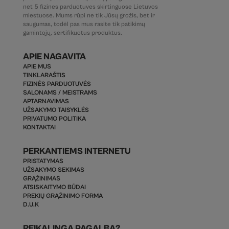
net 5 fizines parduotuves skirtinguose Lietuvos
miestuose. Mums rūpi ne tik Jūsų grožis, bet ir
saugumas, todėl pas mus rasite tik patikimų
gamintojų, sertifikuotus produktus.
APIE NAGAVITA
APIE MUS
TINKLARAŠTIS
FIZINĖS PARDUOTUVĖS
SALONAMS / MEISTRAMS
APTARNAVIMAS
UŽSAKYMO TAISYKLĖS
PRIVATUMO POLITIKA
KONTAKTAI
PERKANTIEMS INTERNETU
PRISTATYMAS
UŽSAKYMO SEKIMAS
GRĄŽINIMAS
ATSISKAITYMO BŪDAI
PREKIŲ GRĄŽINIMO FORMA
D.U.K
REIKALINGA PAGALBA?