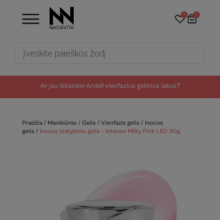
0
0
Products
search
Ar jau išbandei Ardell vienfazius gelinius lakus?
Pradžia
/
Manikiūras
/
Gelis
/
Vienfazis gelis
/
Inocos
gelis
/
Inocos statybinis gelis – Intense Milky Pink LED 30g.