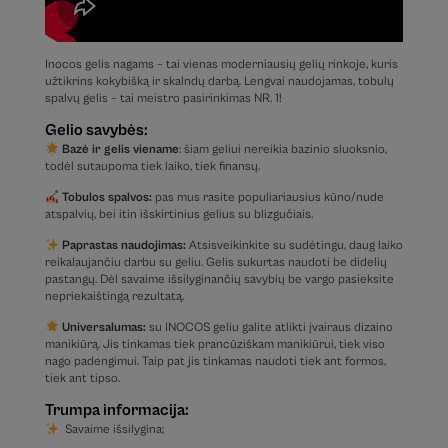
Inocos gelis nagams – tai vienas moderniausių gelių rinkoje, kuris
užtikrins kokybišką ir skalndų darbą. Lengvai naudojamas, tobulų
spalvų gelis – tai meistro pasirinkimas NR. 1!
Gelio savybės:
Bazė ir gelis viename
: šiam geliui nereikia bazinio sluoksnio,
todėl sutaupoma tiek laiko, tiek finansų.
Tobulos spalvos:
pas mus rasite populiariausius kūno/nude
atspalvių, bei itin išskirtinius gelius su blizgučiais.
Paprastas naudojimas:
Atsisveikinkite su sudėtingu, daug laiko
reikalaujančiu darbu su geliu. Gelis sukurtas naudoti be didelių
pastangų. Dėl savaime išsilyginančių savybių be vargo pasieksite
nepriekaištingą rezultatą.
Universalumas:
su INOCOS geliu galite atlikti įvairaus dizaino
manikiūrą. Jis tinkamas tiek prancūziškam manikiūrui, tiek viso
nago padengimui. Taip pat jis tinkamas naudoti tiek ant formos,
tiek ant tipso.
Trumpa informacija:
Savaime išsilygina;