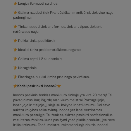
Lengva formuoti su dilde;
Galima naudoti tiek Prancūziškam manikiūrui, tiek viso nago
padengimui;
Tinka naudoti tiek ant formos, tiek ant tipso, tiek ant
natūralaus nago;
Puikiai tinka pedikiūrui;
Idealiai tinka problematiškiems nagams;
Galima tepti 1-2 sluoksniais;
Nerūgštinis;
Elastingas, puikiai kimba prie nago paviršiaus.
Kodėl pasirinkti Inocos?
Inocos prekinis ženklas manikiūro rinkoje yra virš 20 metų! Tai
pavadinimas, kurį išgirdę manikiūro meistrai Portugalijoje,
Ispanijoje ir Itlaijoje, jį sieja su kokybe ir patikimumu. Dėl savo
aukštu kokybės reikalavimų, Inocos yra labai vertinamas
manikiūro pasaulyje. Tai ženklas, skirtas pasiekti profesionalius
rezultatus, ženklas, kuris pasižymi ypač plačia produktų įvairove
ir išskirtinumu. Todėl meistrai rekomenduoja rinktis Inocos!