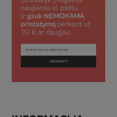
Užsisakyk „Nagavita“
naujienas el. paštu
ir
gauk NEMOKAMĄ
pristatymą
perkant už
20 € ar daugiau
UŽSISAKYTI