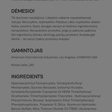
DĖMESIO!
Tik išoriniam naudojimui. Laikykite vaikams nepasiekiamoje
vietoje. Nenurykite, neįkvėpkite. Patekus į akis, nuplaukite dideliu
kiekiu vandens. Esant alergijai vienam ar keliems ingredientams,
nenaudokite. Nenaudokite produkto, jeigu jo pakuotė pažeista.
Dėl ingredientų kilmės, skirtingų partijų produkto išvaizda gali
skirtis – tai neturi įtakos produkto kokybei.
GAMINTOJAS
American International Industries. Los Angeles, CA90040 USA
Kilmės šalis: JAV
INGREDIENTS
Dipentaerythrityl Pentaacrylate, Tetrahydrofurfuryl
Methacrylate, Sucrose Benzoate, Isobornyl Acrylate,
Acrylates/Acrylamide Copolymer, Di-HEMA Trimethylhexyl
Dicarbamate, Trimethylolpropane Triacrylate, Hydroxycyclohexyl
Phenyl Ketone, Benzoyl Isopropanol, Ethyl Trimethylbenzoyl
Phenylphosphinate, Polyester-3, Silica, Aluminum Hydroxide,
Barium Sulfate, Mica, Titanium Dioxide (CI 77891), Ultramarines