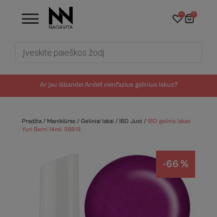
0
0
Products
search
Ar jau išbandei Ardell vienfazius gelinius lakus?
Pradžia
/
Manikiūras
/
Geliniai lakai
/
IBD Just
/
IBD gelinis lakas
Yuri Berri 14ml. 56913
-66 %