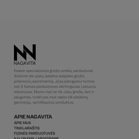
Esame specializuota grožio prekių parduotuvė.
Siūlome itin platų aukštos kokybės grožio
priemonių asortimentą. Jūsų patogumui turime
net 5 fizines parduotuves skirtinguose Lietuvos
miestuose. Mums rūpi ne tik Jūsų grožis, bet ir
saugumas, todėl pas mus rasite tik patikimų
gamintojų, sertifikuotus produktus.
APIE NAGAVITA
APIE MUS
TINKLARAŠTIS
FIZINĖS PARDUOTUVĖS
SALONAMS / MEISTRAMS