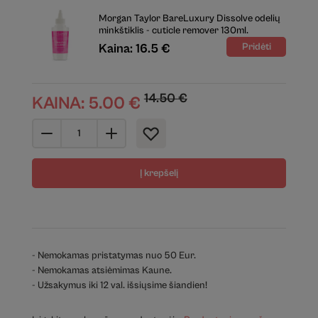
Morgan Taylor BareLuxury Dissolve odelių
minkštiklis - cuticle remover 130ml.
Kaina: 16.5 €
14.50
€
KAINA:
5.00
€
Į krepšelį
- Nemokamas pristatymas nuo 50 Eur.
- Nemokamas atsiėmimas Kaune.
- Užsakymus iki 12 val. išsiųsime šiandien!