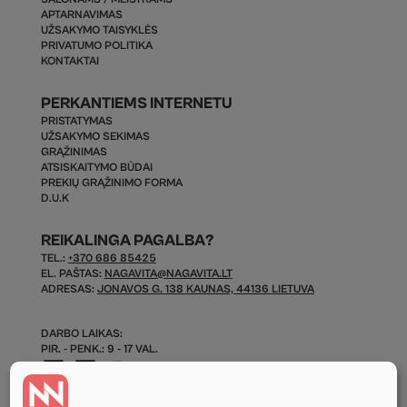
APTARNAVIMAS
UŽSAKYMO TAISYKLĖS
PRIVATUMO POLITIKA
KONTAKTAI
PERKANTIEMS INTERNETU
PRISTATYMAS
UŽSAKYMO SEKIMAS
GRĄŽINIMAS
ATSISKAITYMO BŪDAI
PREKIŲ GRĄŽINIMO FORMA
D.U.K
REIKALINGA PAGALBA?
TEL.:
+370 686 85425
EL. PAŠTAS:
NAGAVITA@NAGAVITA.LT
ADRESAS:
JONAVOS G. 138 KAUNAS, 44136 LIETUVA
DARBO LAIKAS:
PIR. - PENK.: 9 - 17 VAL.