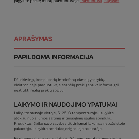
Įsigykite prekę mūsų parduotuvėje:
Parduotuvių sąrašas
APRAŠYMAS
PAPILDOMA INFORMACIJA
Dėl skirtingų kompiuterių ir telefonų ekranų ypatybių,
elektroninėje parduotuvėje esančių prekių spalva ir forma gali
neatitikti realių prekių spalvų.
LAIKYMO IR NAUDOJIMO YPATUMAI
Laikykite sausoje vietoje, 5–25 °C temperatūroje. Laikykite
atokiau nuo šilumos šaltinių ir tiesioginių saulės spindulių.
Produktas išlaiko savo savybes tik tinkamai laikomas nepažeistoje
pakuotėje. Laikykite produktą originalioje pakuotėje.
Rekomenduojama sunaudoti per 24 mėn. nuo atidarymo dienos.