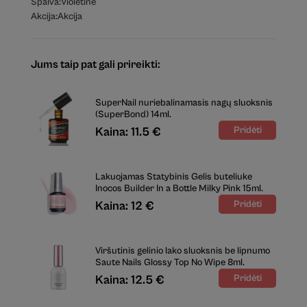
Spalva:
Violetinė
Akcija:
Akcija
Jums taip pat gali prireikti:
SuperNail nuriebalinamasis nagų sluoksnis
(SuperBond) 14ml.
Kaina: 11.5 €
Lakuojamas Statybinis Gelis buteliuke
Inocos Builder In a Bottle Milky Pink 15ml.
Kaina: 12 €
Viršutinis gelinio lako sluoksnis be lipnumo
Saute Nails Glossy Top No Wipe 8ml.
Kaina: 12.5 €