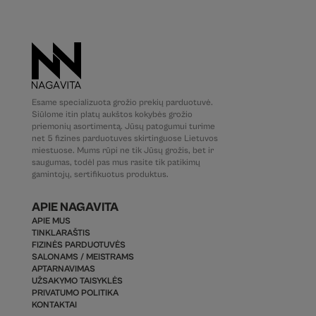
Esame specializuota grožio prekių parduotuvė.
Siūlome itin platų aukštos kokybės grožio
priemonių asortimentą. Jūsų patogumui turime
net 5 fizines parduotuves skirtinguose Lietuvos
miestuose. Mums rūpi ne tik Jūsų grožis, bet ir
saugumas, todėl pas mus rasite tik patikimų
gamintojų, sertifikuotus produktus.
APIE NAGAVITA
APIE MUS
TINKLARAŠTIS
FIZINĖS PARDUOTUVĖS
SALONAMS / MEISTRAMS
APTARNAVIMAS
UŽSAKYMO TAISYKLĖS
PRIVATUMO POLITIKA
KONTAKTAI