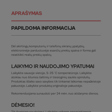
APRAŠYMAS
PAPILDOMA INFORMACIJA
Dėl skirtingų kompiuterių ir telefonų ekranų ypatybių,
elektroninėje parduotuvėje esančių prekių spalva ir forma gali
neatitikti realių prekių spalvų.
LAIKYMO IR NAUDOJIMO YPATUMAI
Laikykite sausoje vietoje, 5–25 °C temperatūroje. Laikykite
atokiau nuo šilumos šaltinių ir tiesioginių saulės spindulių.
Produktas išlaiko savo savybes tik tinkamai laikomas nepažeistoje
pakuotėje. Laikykite produktą originalioje pakuotėje.
Rekomenduojama sunaudoti per 24 mėn. nuo atidarymo dienos.
DĖMESIO!
Tik išoriniam naudojimui. Laikykite vaikams nepasiekiamoje