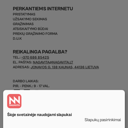
PERKANTIEMS INTERNETU
PRISTATYMAS
UŽSAKYMO SEKIMAS
GRĄŽINIMAS
ATSISKAITYMO BŪDAI
PREKIŲ GRĄŽINIMO FORMA
D.U.K
REIKALINGA PAGALBA?
TEL.:
+370 686 85425
EL. PAŠTAS:
NAGAVITA@NAGAVITA.LT
ADRESAS:
JONAVOS G. 138 KAUNAS, 44136 LIETUVA
DARBO LAIKAS:
PIR. - PENK.: 9 - 17 VAL.
Šioje svetainėje naudojami slapukai
Slapukų pasirinkimai