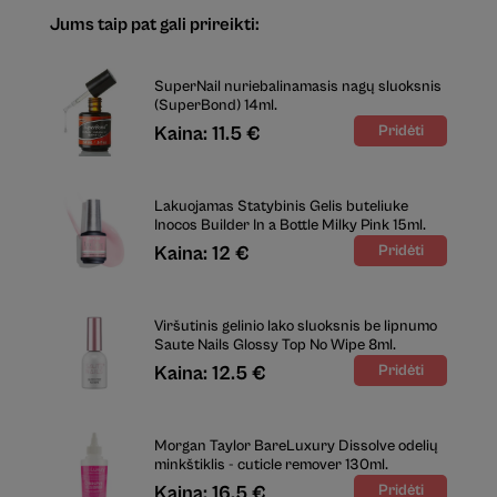
Jums taip pat gali prireikti:
SuperNail nuriebalinamasis nagų sluoksnis
(SuperBond) 14ml.
Kaina: 11.5 €
Lakuojamas Statybinis Gelis buteliuke
Inocos Builder In a Bottle Milky Pink 15ml.
Kaina: 12 €
Viršutinis gelinio lako sluoksnis be lipnumo
Saute Nails Glossy Top No Wipe 8ml.
Kaina: 12.5 €
Morgan Taylor BareLuxury Dissolve odelių
minkštiklis - cuticle remover 130ml.
Kaina: 16.5 €