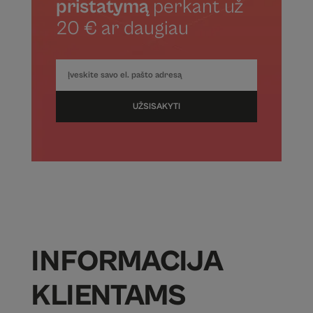
pristatymą
perkant už
20 € ar daugiau
UŽSISAKYTI
INFORMACIJA
KLIENTAMS