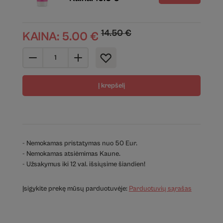
14.50
€
KAINA:
5.00
€
Į krepšelį
- Nemokamas pristatymas nuo 50 Eur.
- Nemokamas atsiėmimas Kaune.
- Užsakymus iki 12 val. išsiųsime šiandien!
Įsigykite prekę mūsų parduotuvėje:
Parduotuvių sąrašas