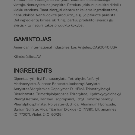
vietoje. Nenurykite, neįkvėpkite. Patekus į akis, nuplaukite dideliu
kiekiu vandens. Esant alergijai vienam ar keliems ingredientams,
nenaudokite. Nenaudokite produkto, jeigu jo pakuotė pažeista.
Dėl ingredientų kilmės, skirtingų partijų produkto išvaizda gali
skirtis – tai neturi įtakos produkto kokybei.
GAMINTOJAS
American International Industries. Los Angeles, CA90040 USA
Kilmės šalis: JAV
INGREDIENTS
Dipentaerythrityl Pentaacrylate, Tetrahydrofurfuryl
Methacrylate, Sucrose Benzoate, Isobornyl Acrylate,
Acrylates/Acrylamide Copolymer, Di-HEMA Trimethylhexyl
Dicarbamate, Trimethylolpropane Triacrylate, Hydroxycyclohexyl
Phenyl Ketone, Benzoyl Isopropanol, Ethyl Trimethylbenzoyl
Phenylphosphinate, Polyester-3, Silica, Aluminum Hydroxide,
Barium Sulfate, Mica, Titanium Dioxide (CI 77891), Ultramarines
(CI 77007), Violet 2 (CI 60725).