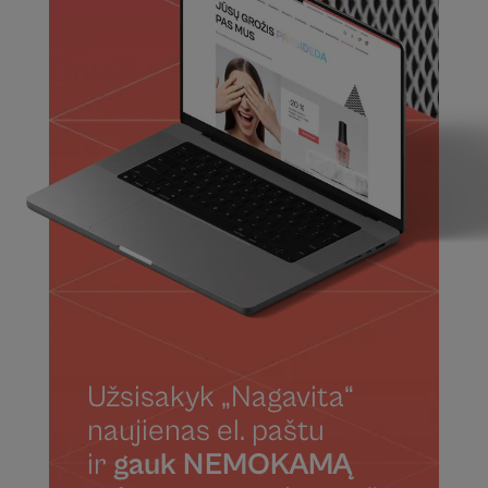
Užsisakyk „Nagavita“
naujienas el. paštu
ir
gauk NEMOKAMĄ