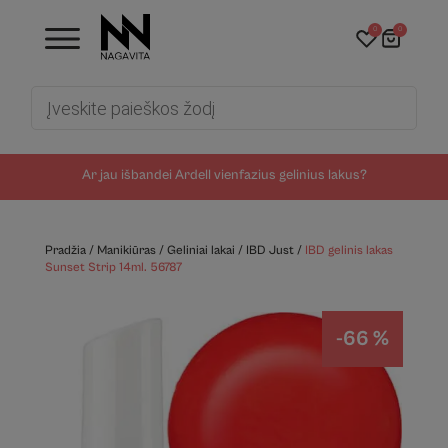
0
0
Products
search
Ar jau išbandei Ardell vienfazius gelinius lakus?
Pradžia
/
Manikiūras
/
Geliniai lakai
/
IBD Just
/
IBD gelinis lakas
Sunset Strip 14ml. 56787
-66 %