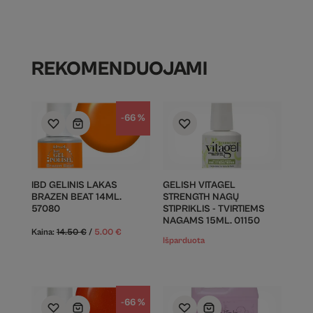
REKOMENDUOJAMI
-66 %
IBD GELINIS LAKAS
GELISH VITAGEL
BRAZEN BEAT 14ML.
STRENGTH NAGŲ
57080
STIPRIKLIS - TVIRTIEMS
NAGAMS 15ML. 01150
Kaina:
14.50
€
/
5.00
€
Išparduota
-66 %