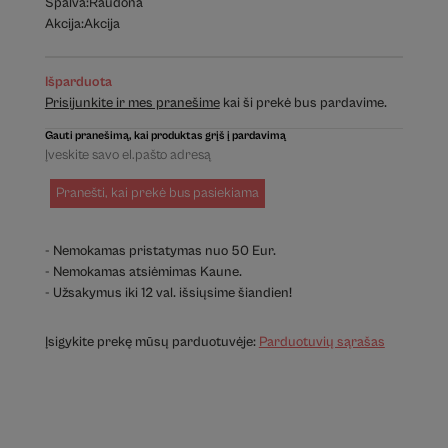
Spalva:
Raudona
Akcija:
Akcija
Išparduota
Prisijunkite ir mes pranešime
kai ši prekė bus pardavime.
Gauti pranešimą, kai produktas grįš į pardavimą
Pranešti, kai prekė bus pasiekiama
- Nemokamas pristatymas nuo 50 Eur.
- Nemokamas atsiėmimas Kaune.
- Užsakymus iki 12 val. išsiųsime šiandien!
Įsigykite prekę mūsų parduotuvėje:
Parduotuvių sąrašas