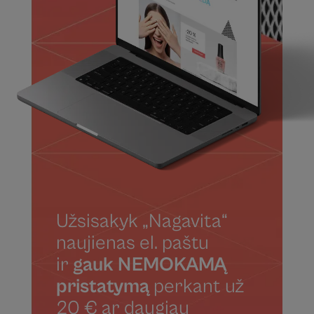
Užsisakyk „Nagavita“
naujienas el. paštu
ir
gauk NEMOKAMĄ
pristatymą
perkant už
20 € ar daugiau