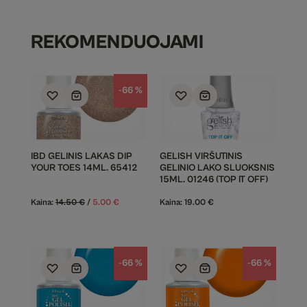
REKOMENDUOJAMI
-66 %
IBD GELINIS LAKAS DIP
GELISH VIRŠUTINIS
YOUR TOES 14ML. 65412
GELINIO LAKO SLUOKSNIS
15ML. 01246 (TOP IT OFF)
Kaina:
14.50
€
/
5.00
€
Kaina:
19.00
€
-66 %
-66 %