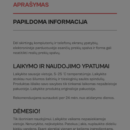
APRAŠYMAS
PAPILDOMA INFORMACIJA
Dėl skirtingų kompiuterių ir telefonų ekranų ypatybių,
elektroninėje parduotuvėje esančių prekių spalva ir forma gali
neatitikti realių prekių spalvų.
LAIKYMO IR NAUDOJIMO YPATUMAI
Laikykite sausoje vietoje, 5–25 °C temperatūroje. Laikykite
atokiau nuo šilumos šaltinių ir tiesioginių saulės spindulių.
Produktas išlaiko savo savybes tik tinkamai laikomas nepažeistoje
pakuotėje. Laikykite produktą originalioje pakuotėje.
Rekomenduojama sunaudoti per 24 mėn. nuo atidarymo dienos.
DĖMESIO!
Tik išoriniam naudojimui. Laikykite vaikams nepasiekiamoje
vietoje. Nenurykite, neįkvėpkite. Patekus į akis, nuplaukite dideliu
kiekiu vandens. Esant alergijai vienam ar keliems ingredientams,