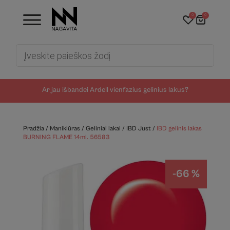
0
0
Products
search
Ar jau išbandei Ardell vienfazius gelinius lakus?
Pradžia
/
Manikiūras
/
Geliniai lakai
/
IBD Just
/
IBD gelinis lakas
BURNING FLAME 14ml. 56583
-66 %