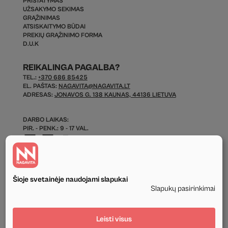
PRISTATYMAS
UŽSAKYMO SEKIMAS
GRĄŽINIMAS
ATSISKAITYMO BŪDAI
PREKIŲ GRĄŽINIMO FORMA
D.U.K
REIKALINGA PAGALBA?
TEL.:
+370 686 85425
EL. PAŠTAS:
NAGAVITA@NAGAVITA.LT
ADRESAS:
JONAVOS G. 138 KAUNAS, 44136 LIETUVA
DARBO LAIKAS:
PIR. - PENK.: 9 - 17 VAL.
Šioje svetainėje naudojami slapukai
Slapukų pasirinkimai
© 2026 Visos Teisės Saugomos.
Leisti visus
Privatumo politika