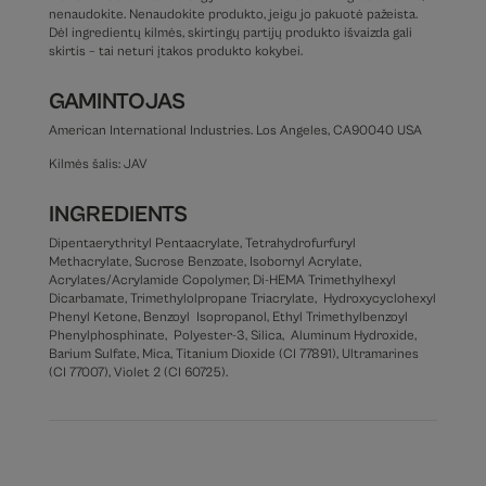
nenaudokite. Nenaudokite produkto, jeigu jo pakuotė pažeista.
Dėl ingredientų kilmės, skirtingų partijų produkto išvaizda gali
skirtis – tai neturi įtakos produkto kokybei.
GAMINTOJAS
American International Industries. Los Angeles, CA90040 USA
Kilmės šalis: JAV
INGREDIENTS
Dipentaerythrityl Pentaacrylate, Tetrahydrofurfuryl
Methacrylate, Sucrose Benzoate, Isobornyl Acrylate,
Acrylates/Acrylamide Copolymer, Di-HEMA Trimethylhexyl
Dicarbamate, Trimethylolpropane Triacrylate, Hydroxycyclohexyl
Phenyl Ketone, Benzoyl Isopropanol, Ethyl Trimethylbenzoyl
Phenylphosphinate, Polyester-3, Silica, Aluminum Hydroxide,
Barium Sulfate, Mica, Titanium Dioxide (CI 77891), Ultramarines
(CI 77007), Violet 2 (CI 60725).