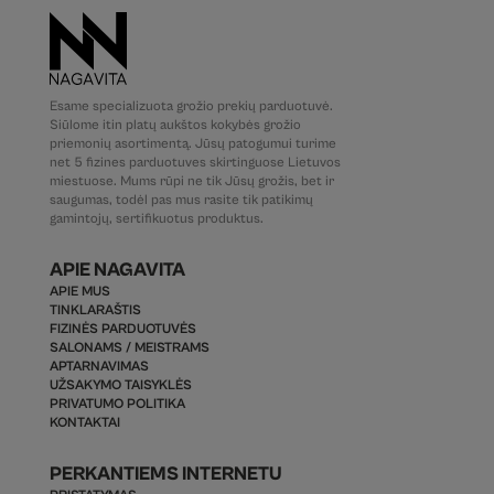
Esame specializuota grožio prekių parduotuvė.
Siūlome itin platų aukštos kokybės grožio
priemonių asortimentą. Jūsų patogumui turime
net 5 fizines parduotuves skirtinguose Lietuvos
miestuose. Mums rūpi ne tik Jūsų grožis, bet ir
saugumas, todėl pas mus rasite tik patikimų
gamintojų, sertifikuotus produktus.
APIE NAGAVITA
APIE MUS
TINKLARAŠTIS
FIZINĖS PARDUOTUVĖS
SALONAMS / MEISTRAMS
APTARNAVIMAS
UŽSAKYMO TAISYKLĖS
PRIVATUMO POLITIKA
KONTAKTAI
PERKANTIEMS INTERNETU