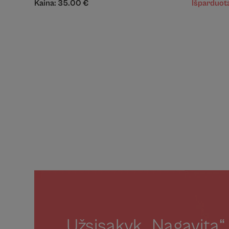
Kaina:
35.00
€
Išparduot
Užsisakyk „Nagavita“ 