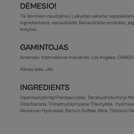
DĖMESIO!
Tik išoriniam naudojimui. Laikykite vaikams nepasiekiamoj
ingredientams, nenaudokite. Nenaudokite produkto, jeigu 
kokybei.
GAMINTOJAS
American International Industries. Los Angeles, CA90
Kilmės šalis: JAV
INGREDIENTS
Dipentaerythrityl Pentaacrylate, Tetrahydrofurfuryl M
Dicarbamate, Trimethylolpropane Triacrylate, Hydroxyc
Aluminum Hydroxide, Barium Sulfate, Mica, Titanium Diox