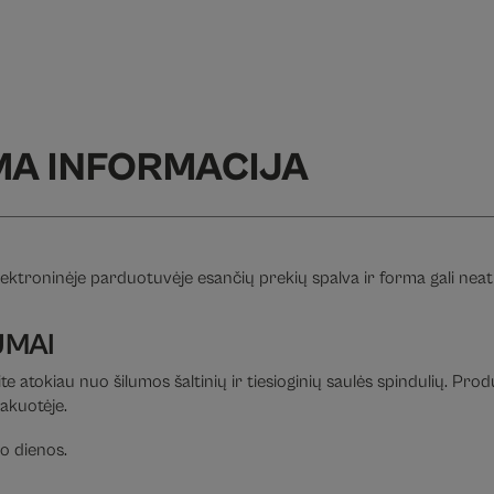
MA INFORMACIJA
ektroninėje parduotuvėje esančių prekių spalva ir forma gali neatit
UMAI
te atokiau nuo šilumos šaltinių ir tiesioginių saulės spindulių. Pro
pakuotėje.
o dienos.