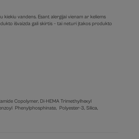
iu kiekiu vandens. Esant alergijai vienam ar keliems
ukto išvaizda gali skirtis – tai neturi įtakos produkto
rylamide Copolymer, Di-HEMA Trimethylhexyl
nzoyl Phenylphosphinate, Polyester-3, Silica,