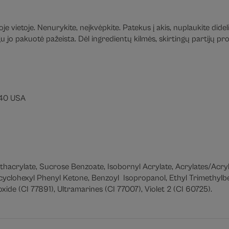
e vietoje. Nenurykite, neįkvėpkite. Patekus į akis, nuplaukite didel
jo pakuotė pažeista. Dėl ingredientų kilmės, skirtingų partijų prod
040 USA
ethacrylate, Sucrose Benzoate, Isobornyl Acrylate, Acrylates/Ac
yclohexyl Phenyl Ketone, Benzoyl Isopropanol, Ethyl Trimethylbe
ide (CI 77891), Ultramarines (CI 77007), Violet 2 (CI 60725).