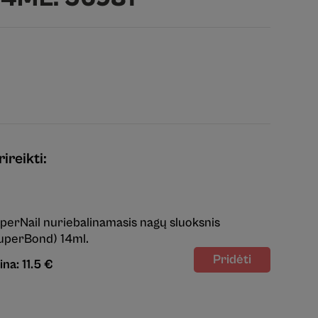
ireikti:
perNail nuriebalinamasis nagų sluoksnis
uperBond) 14ml.
ina: 11.5 €