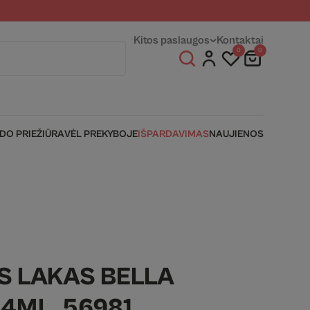
entams
Fizinės parduotuvės
Kitos paslaugos
Kontaktai
0
0
IDO PRIEŽIŪRA
VĖL PREKYBOJE
IŠPARDAVIMAS
NAUJIENOS
IS LAKAS BELLA
4ML. 56981