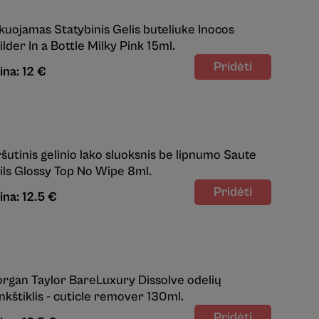
kuojamas Statybinis Gelis buteliuke Inocos
ilder In a Bottle Milky Pink 15ml.
ina: 12 €
ršutinis gelinio lako sluoksnis be lipnumo Saute
ils Glossy Top No Wipe 8ml.
ina: 12.5 €
rgan Taylor BareLuxury Dissolve odelių
nkštiklis - cuticle remover 130ml.