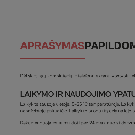
APRAŠYMAS
PAPILDO
Dėl skirtingų kompiuterių ir telefonų ekranų ypatybių, el
LAIKYMO IR NAUDOJIMO YPAT
Laikykite sausoje vietoje, 5–25 °C temperatūroje. Laikyki
nepažeistoje pakuotėje. Laikykite produktą originalioje 
Rekomenduojama sunaudoti per 24 mėn. nuo atidarym