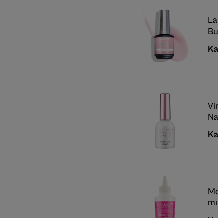
La
Bu
Ka
Vi
Na
Ka
Mo
mi