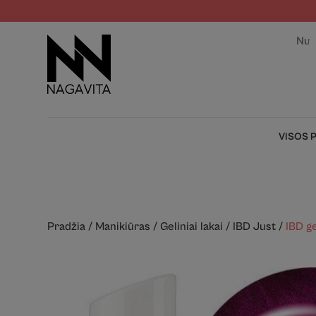
Nuo
VISOS 
Pradžia
/
Manikiūras
/
Geliniai lakai
/
IBD Just
/
IBD ge