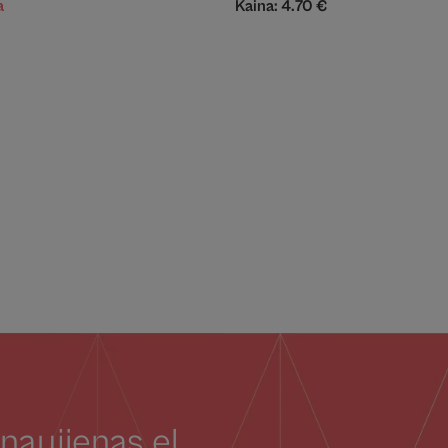
a
Kaina:
4.70
€
naujienas el.