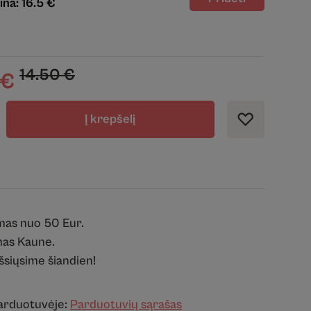
ina: 16.5 €
14.50
€
€
Į krepšelį
mas nuo 50 Eur.
as Kaune.
išsiųsime šiandien!
parduotuvėje:
Parduotuvių sąrašas