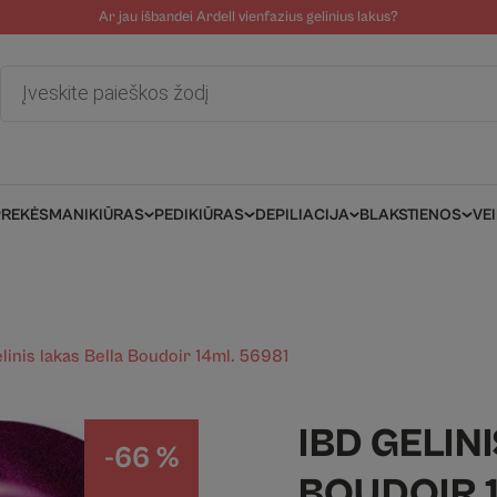
Ar jau išbandei Ardell vienfazius gelinius lakus?
tolinė pagalba
Tinklaraštis
Salonams/Meistrams
Informacija kli
Products
search
PREKĖS
MANIKIŪRAS
PEDIKIŪRAS
DEPILIACIJA
BLAKSTIENOS
VE
linis lakas Bella Boudoir 14ml. 56981
IBD GELIN
-66 %
BOUDOIR 1