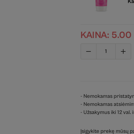
Ka
KAINA:
5.00
- Nemokamas pristaty
- Nemokamas atsiėmim
- Užsakymus iki 12 val. 
Įsigykite prekę mūsų 