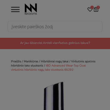
0
0
Products
search
Ar jau išbandei Ardell vienfazius gelinius lakus?
Pradžia
/
Manikiūras
/
Hibridiniai nagų lakai
/
Viršutinis apatinis
hibridinio lako sluoksnis
/
IBD Advanced Wear Top Coat
viršutinis hibridinio nagų lako sluoksnis 65292