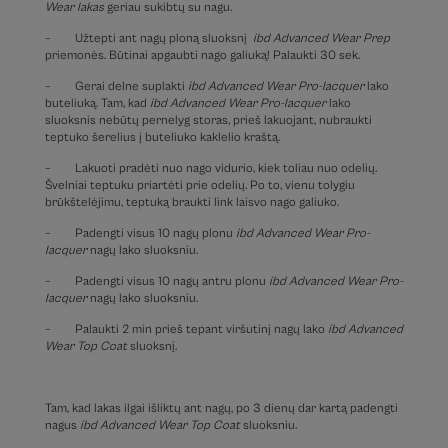
Wear lakas
geriau sukibtų su nagu.
– Užtepti ant nagų ploną sluoksnį
ibd Advanced Wear Prep
priemonės. Būtinai apgaubti nago galiuką! Palaukti 30 sek.
– Gerai delne suplakti
ibd Advanced Wear Pro-lacquer
lako
buteliuką. Tam, kad
ibd Advanced Wear Pro-lacquer
lako
sluoksnis nebūtų pernelyg storas, prieš lakuojant, nubraukti
teptuko šerelius į buteliuko kaklelio kraštą.
– Lakuoti pradėti nuo nago vidurio, kiek toliau nuo odelių.
Švelniai teptuku priartėti prie odelių. Po to, vienu tolygiu
brūkštelėjimu, teptuką braukti link laisvo nago galiuko.
– Padengti visus 10 nagų plonu
ibd Advanced Wear Pro-
lacquer
nagų lako sluoksniu.
– Padengti visus 10 nagų antru plonu
ibd Advanced Wear Pro-
lacquer
nagų lako sluoksniu.
– Palaukti 2 min prieš tepant viršutinį nagų lako
ibd Advanced
Wear Top Coat
sluoksnį.
Tam, kad lakas ilgai išliktų ant nagų, po 3 dienų dar kartą padengti
nagus
ibd Advanced Wear Top Coat
sluoksniu.