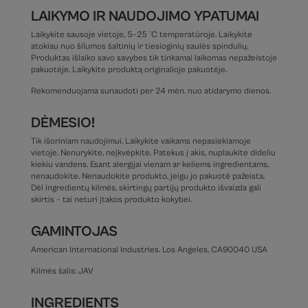
LAIKYMO IR NAUDOJIMO YPATUMAI
Laikykite sausoje vietoje, 5–25 °C temperatūroje. Laikykite
atokiau nuo šilumos šaltinių ir tiesioginių saulės spindulių.
Produktas išlaiko savo savybes tik tinkamai laikomas nepažeistoje
pakuotėje. Laikykite produktą originalioje pakuotėje.
Rekomenduojama sunaudoti per 24 mėn. nuo atidarymo dienos.
DĖMESIO!
Tik išoriniam naudojimui. Laikykite vaikams nepasiekiamoje
vietoje. Nenurykite, neįkvėpkite. Patekus į akis, nuplaukite dideliu
kiekiu vandens. Esant alergijai vienam ar keliems ingredientams,
nenaudokite. Nenaudokite produkto, jeigu jo pakuotė pažeista.
Dėl ingredientų kilmės, skirtingų partijų produkto išvaizda gali
skirtis – tai neturi įtakos produkto kokybei.
GAMINTOJAS
American International Industries. Los Angeles, CA90040 USA
Kilmės šalis: JAV
INGREDIENTS