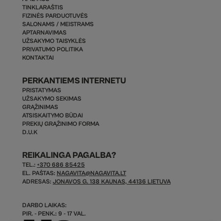
TINKLARAŠTIS
FIZINĖS PARDUOTUVĖS
SALONAMS / MEISTRAMS
APTARNAVIMAS
UŽSAKYMO TAISYKLĖS
PRIVATUMO POLITIKA
KONTAKTAI
PERKANTIEMS INTERNETU
PRISTATYMAS
UŽSAKYMO SEKIMAS
GRĄŽINIMAS
ATSISKAITYMO BŪDAI
PREKIŲ GRĄŽINIMO FORMA
D.U.K
REIKALINGA PAGALBA?
TEL.:
+370 686 85425
EL. PAŠTAS:
NAGAVITA@NAGAVITA.LT
ADRESAS:
JONAVOS G. 138 KAUNAS, 44136 LIETUVA
DARBO LAIKAS:
PIR. - PENK.: 9 - 17 VAL.