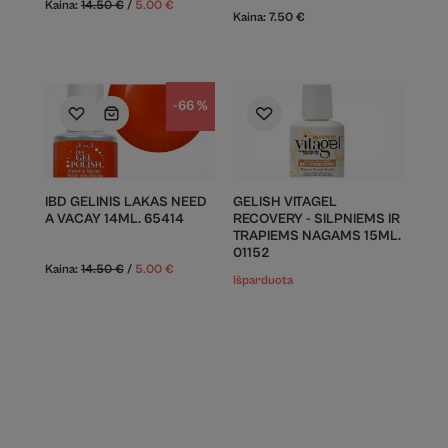
Kaina:
14.50
€
/
5.00
€
Kaina:
7.50
€
-66 %
IBD GELINIS LAKAS NEED
GELISH VITAGEL
A VACAY 14ML. 65414
RECOVERY - SILPNIEMS IR
TRAPIEMS NAGAMS 15ML.
01152
Kaina:
14.50
€
/
5.00
€
Išparduota