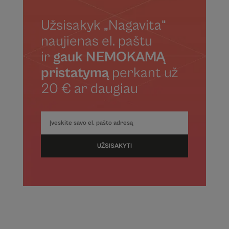
Užsisakyk „Nagavita“
naujienas el. paštu
ir
gauk NEMOKAMĄ
pristatymą
perkant už
20 € ar daugiau
UŽSISAKYTI