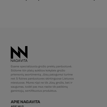
Esame specializuota grožio prekių parduotuvė.
Siūlome itin platų aukštos kokybės grožio
priemonių asortimentą. Jūsų patogumui turime
net 5 fizines parduotuves skirtinguose Lietuvos
miestuose. Mums rūpi ne tik Jūsų grožis, bet ir
saugumas, todėl pas mus rasite tik patikimų
gamintojų, sertifikuotus produktus.
APIE NAGAVITA
APIE MUS