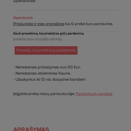
Spalva:
Ruda
Išparduota
Prisijunkite ir mes pranešime
kai ši prekė bus pardavime.
Gauti pranešimą, kai produktas grįš į pardavimą
Pranešti, kai prekė bus pasiekiama
- Nemokamas pristatymas nuo 50 Eur.
- Nemokamas atsiėmimas Kaune.
- Užsakymus iki 12 val. išsiųsime šiandien!
Įsigykite prekę mūsų parduotuvėje:
Parduotuvių sąrašas
APRAŠYMAS