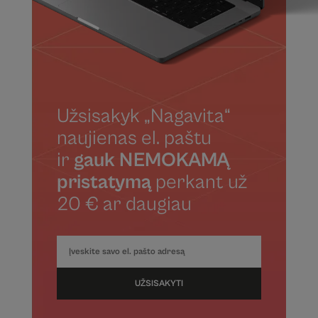
Užsisakyk „Nagavita“
naujienas el. paštu
ir
gauk NEMOKAMĄ
pristatymą
perkant už
20 € ar daugiau
UŽSISAKYTI