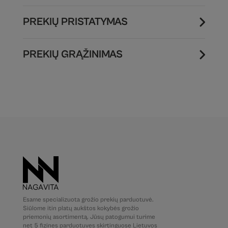
PREKIŲ PRISTATYMAS
PREKIŲ GRĄŽINIMAS
Esame specializuota grožio prekių parduotuvė.
Siūlome itin platų aukštos kokybės grožio
priemonių asortimentą. Jūsų patogumui turime
net 5 fizines parduotuves skirtinguose Lietuvos