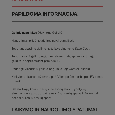
PAPILDOMA INFORMACIJA
Gelinis nagų lakas
(Harmony Gelish)
Naudojimas: prieš naudojimą gerai sumaišyti.
Tepti ant apatinio gelinio nagų lako sluoksnio Base Coat.
Tepti nagus 2 gelinio nagų lako sluoksniais, apgaubiant nago
galiuką ir nepriartėjant prie odelių.
Padengti viršutiniu gelinio nagų lako Top Coat sluoksniu.
Kiekvieną sluoksnį džiovinti po UV lempa 2min arba po LED lempa
30sek.
Dėl skirtingų kompiuterių ir telefonų ekranų ypatybių,
elektroninėje parduotuvėje esančių prekių spalva ir forma gali
neatitikti realių prekių spalvų.
LAIKYMO IR NAUDOJIMO YPATUMAI