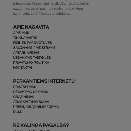
miestuose. Mums rūpi ne tik Jūsų grožis, bet ir
saugumas, todėl pas mus rasite tik patikimų
gamintojų, sertifikuotus produktus.
APIE NAGAVITA
APIE MUS
TINKLARAŠTIS
FIZINĖS PARDUOTUVĖS
SALONAMS / MEISTRAMS
APTARNAVIMAS
UŽSAKYMO TAISYKLĖS
PRIVATUMO POLITIKA
KONTAKTAI
PERKANTIEMS INTERNETU
PRISTATYMAS
UŽSAKYMO SEKIMAS
GRĄŽINIMAS
ATSISKAITYMO BŪDAI
PREKIŲ GRĄŽINIMO FORMA
D.U.K
REIKALINGA PAGALBA?