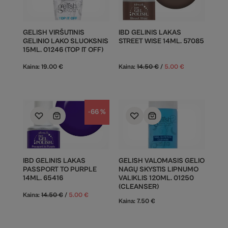
GELISH VIRŠUTINIS
IBD GELINIS LAKAS
GELINIO LAKO SLUOKSNIS
STREET WISE 14ML. 57085
15ML. 01246 (TOP IT OFF)
Kaina:
19.00
€
Kaina:
14.50
€
/
5.00
€
-66 %
IBD GELINIS LAKAS
GELISH VALOMASIS GELIO
PASSPORT TO PURPLE
NAGŲ SKYSTIS LIPNUMO
14ML. 65416
VALIKLIS 120ML. 01250
(CLEANSER)
Kaina:
14.50
€
/
5.00
€
Kaina:
7.50
€