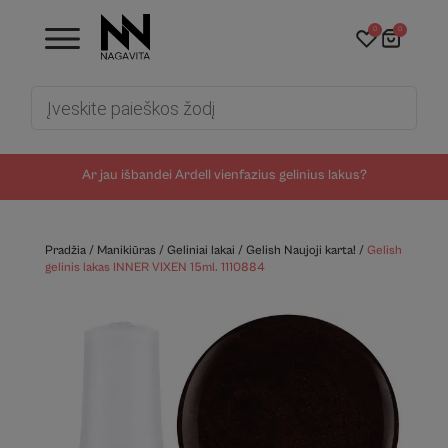
0
0
Products
search
Ar jau išbandei Ardell vienfazius gelinius lakus?
Pradžia
/
Manikiūras
/
Geliniai lakai
/
Gelish Naujoji karta!
/
Gelish
gelinis lakas INNER VIXEN 15ml. 1110884