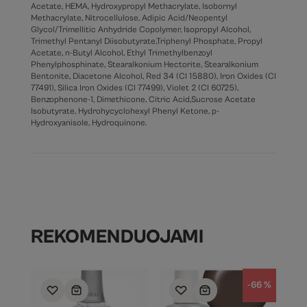
Acetate, HEMA, Hydroxypropyl Methacrylate, Isobornyl
Methacrylate, Nitrocellulose, Adipic Acid/Neopentyl
Glycol/Trimellitic Anhydride Copolymer, Isopropyl Alcohol,
Trimethyl Pentanyl Diisobutyrate,Triphenyl Phosphate, Propyl
Acetate, n-Butyl Alcohol, Ethyl Trimethylbenzoyl
Phenylphosphinate, Stearalkonium Hectorite, Stearalkonium
Bentonite, Diacetone Alcohol, Red 34 (CI 15880), Iron Oxides (CI
77491), Silica Iron Oxides (CI 77499), Violet 2 (CI 60725),
Benzophenone-1, Dimethicone, Citric Acid,Sucrose Acetate
Isobutyrate, Hydrohycyclohexyl Phenyl Ketone, p-
Hydroxyanisole, Hydroquinone.
REKOMENDUOJAMI
-66 %