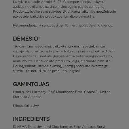
Laikykite sausoje vietoje, 5–25 °C temperatūroje. Laikykite
atokiau nuo šilumos šaltinių ir tiesioginių saulės spindulių.
Produktas išlaiko savo savybes tik tinkamai laikomas nepažeistoje
pakuotėje. Laikykite produktą originalioje pakuotėje.
Rekomenduojama sunaudoti per 18 mėn. nuo atidarymo dienos.
DĖMESIO!
Tik išoriniam naudojimui. Laikykite vaikams nepasiekiamoje
vietoje. Nenurykite, neįkvėpkite. Patekus į akis, nuplaukite dideliu
kiekiu vandens. Esant alergijai vienam ar keliems ingredientams,
nenaudokite. Nenaudokite produkto, jeigu jo pakuotė pažeista.
Dėl ingredientų kilmės, skirtingų partijų produkto išvaizda gali
skirtis – tai neturi įtakos produkto kokybei.
GAMINTOJAS
Hand & Nail Harmony. 1545 Moonstone Brea, CA92821, United
States of America.
Kilmės šalis: JAV
INGREDIENTS
DI-HEMA Trimethylhexyl Dicarbamate, Ethyl Acetate, Butyl