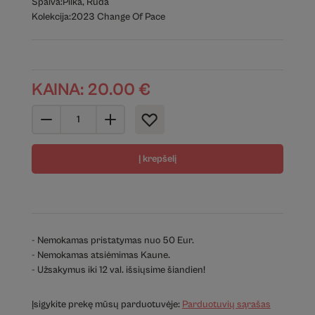
Spalva:
Pilka
,
Ruda
Kolekcija:
2023 Change Of Pace
KAINA:
20.00
€
Į krepšelį
- Nemokamas pristatymas nuo 50 Eur.
- Nemokamas atsiėmimas Kaune.
- Užsakymus iki 12 val. išsiųsime šiandien!
Įsigykite prekę mūsų parduotuvėje:
Parduotuvių sąrašas