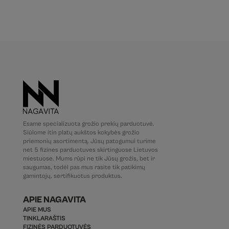
Esame specializuota grožio prekių parduotuvė.
Siūlome itin platų aukštos kokybės grožio
priemonių asortimentą. Jūsų patogumui turime
net 5 fizines parduotuves skirtinguose Lietuvos
miestuose. Mums rūpi ne tik Jūsų grožis, bet ir
saugumas, todėl pas mus rasite tik patikimų
gamintojų, sertifikuotus produktus.
APIE NAGAVITA
APIE MUS
TINKLARAŠTIS
FIZINĖS PARDUOTUVĖS