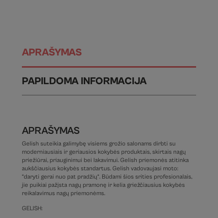
APRAŠYMAS
PAPILDOMA INFORMACIJA
APRAŠYMAS
Gelish suteikia galimybę visiems grožio salonams dirbti su
moderniausiais ir geriausios kokybės produktais, skirtais nagų
priežiūrai, priauginimui bei lakavimui. Gelish priemonės atitinka
aukščiausius kokybės standartus. Gelish vadovaujasi moto:
“daryti gerai nuo pat pradžių“. Būdami šios srities profesionalais,
jie puikiai pažįsta nagų pramonę ir kelia griežčiausius kokybės
reikalavimus nagų priemonėms.
GELISH: