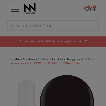
0
0
Products
search
Ar jau išbandei Ardell vienfazius gelinius lakus?
Pradžia
/
Manikiūras
/
Geliniai lakai
/
Gelish Naujoji karta!
/
Gelish
gelinis lakas ALL GOOD IN THE WOODS 1110499 15ml.