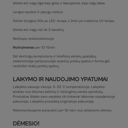
Išlieka ant nagų ilgai kaip gelis, o lakuojamas, kaip nagų lakas
Lengva naudoti ir patogu nešioti
Gelish stingsta 30s po LED lempa, o 2min po tradicine UV lempa.
Išlieka ant nagų net iki 3 savaičių
Nesilupa, nesisluoksniuoja
Nutirpinamas
per 10-15min
Dėl skirtingų kompiuterių ir telefonų ekranų ypatybių,
elektroninėje parduotuvėje esančių prekių spalva ir forma gali
neatitikti realių prekių spalvų.
LAIKYMO IR NAUDOJIMO YPATUMAI
Laikykite sausoje vietoje, 5–25 °C temperatūroje. Laikykite
atokiau nuo šilumos šaltinių ir tiesioginių saulės spindulių.
Produktas išlaiko savo savybes tik tinkamai laikomas nepažeistoje
pakuotėje. Laikykite produktą originalioje pakuotėje.
Rekomenduojama sunaudoti per 18 mėn. nuo atidarymo dienos.
DĖMESIO!