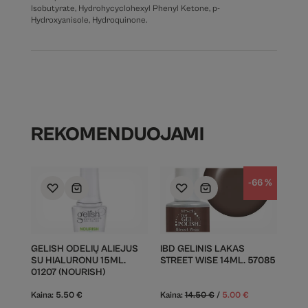
Isobutyrate, Hydrohycyclohexyl Phenyl Ketone, p-
Hydroxyanisole, Hydroquinone.
REKOMENDUOJAMI
-66 %
GELISH ODELIŲ ALIEJUS
IBD GELINIS LAKAS
SU HIALURONU 15ML.
STREET WISE 14ML. 57085
01207 (NOURISH)
Kaina:
5.50
€
Kaina:
14.50
€
/
5.00
€