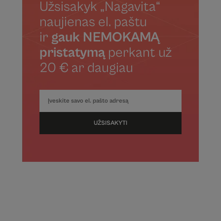
Užsisakyk „Nagavita“
naujienas el. paštu
ir
gauk NEMOKAMĄ
pristatymą
perkant už
20 € ar daugiau
UŽSISAKYTI