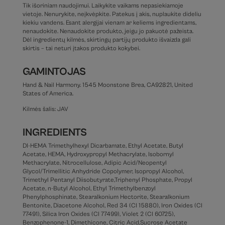
Tik išoriniam naudojimui. Laikykite vaikams nepasiekiamoje
vietoje. Nenurykite, neįkvėpkite. Patekus į akis, nuplaukite dideliu
kiekiu vandens. Esant alergijai vienam ar keliems ingredientams,
nenaudokite. Nenaudokite produkto, jeigu jo pakuotė pažeista.
Dėl ingredientų kilmės, skirtingų partijų produkto išvaizda gali
skirtis – tai neturi įtakos produkto kokybei.
GAMINTOJAS
Hand & Nail Harmony. 1545 Moonstone Brea, CA92821, United
States of America.
Kilmės šalis: JAV
INGREDIENTS
DI-HEMA Trimethylhexyl Dicarbamate, Ethyl Acetate, Butyl
Acetate, HEMA, Hydroxypropyl Methacrylate, Isobornyl
Methacrylate, Nitrocellulose, Adipic Acid/Neopentyl
Glycol/Trimellitic Anhydride Copolymer, Isopropyl Alcohol,
Trimethyl Pentanyl Diisobutyrate,Triphenyl Phosphate, Propyl
Acetate, n-Butyl Alcohol, Ethyl Trimethylbenzoyl
Phenylphosphinate, Stearalkonium Hectorite, Stearalkonium
Bentonite, Diacetone Alcohol, Red 34 (CI 15880), Iron Oxides (CI
77491), Silica Iron Oxides (CI 77499), Violet 2 (CI 60725),
Benzophenone-1, Dimethicone, Citric Acid,Sucrose Acetate