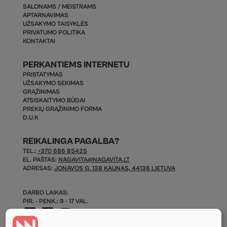
SALONAMS / MEISTRAMS
APTARNAVIMAS
UŽSAKYMO TAISYKLĖS
PRIVATUMO POLITIKA
KONTAKTAI
PERKANTIEMS INTERNETU
PRISTATYMAS
UŽSAKYMO SEKIMAS
GRĄŽINIMAS
ATSISKAITYMO BŪDAI
PREKIŲ GRĄŽINIMO FORMA
D.U.K
REIKALINGA PAGALBA?
TEL.:
+370 686 85425
EL. PAŠTAS:
NAGAVITA@NAGAVITA.LT
ADRESAS:
JONAVOS G. 138 KAUNAS, 44136 LIETUVA
DARBO LAIKAS:
PIR. - PENK.: 9 - 17 VAL.