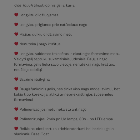
One Touch
tiksotropinis gelis, kuris:
Lengviau dildžiuojamas
Lengviau priglunda prie natūralaus nago
Mažiau dulkių dildžiavimo metu
Nenuteka į nago kraštus
Lengviau valdomas (minkštas ir elastingas formavimo metu.
Valdyti gelį teptuku sukamaisiais judesiais. Baigus nago
formavimą, gelis lieka savo vietoje, nenuteka į nago kraštus,
neužlieja odelių)
Savaime išsilygina
Daugiafunkcinis gelis, nes tinka viso nago modeliavimui, bet
kokio tipo korekcijai atlikti ar nepriekaištingos šypsenėlės
formavimui
Polimerizacijos metu nekaista ant nago
Polimerizuojasi 2min po UV lempa, 30s – po LED lempa
Reikia naudoti kartu su dehidratoriumi bei baziniu gelio
sluoksniu Base Coat