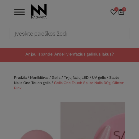
0
0
Products
search
Ar jau išbandei Ardell vienfazius gelinius lakus?
Pradžia
/
Manikiūras
/
Gelis
/
Trijų fazių LED / UV gelis
/
Saute
Nails One Touch gelis
/
Gelis One Touch Saute Nails 30g. Glitter
Pink