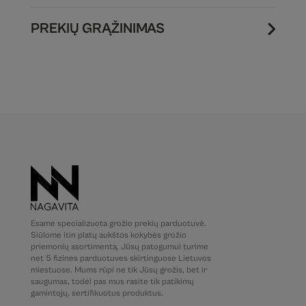
PREKIŲ GRĄŽINIMAS
Esame specializuota grožio prekių parduotuvė.
Siūlome itin platų aukštos kokybės grožio
priemonių asortimentą. Jūsų patogumui turime
net 5 fizines parduotuves skirtinguose Lietuvos
miestuose. Mums rūpi ne tik Jūsų grožis, bet ir
saugumas, todėl pas mus rasite tik patikimų
gamintojų, sertifikuotus produktus.