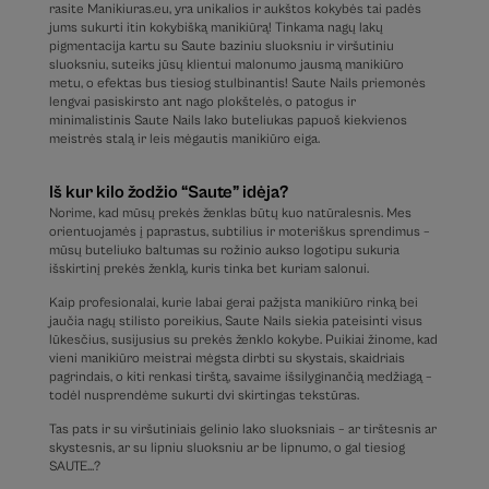
rasite Manikiuras.eu, yra unikalios ir aukštos kokybės tai padės
jums sukurti itin kokybišką manikiūrą! Tinkama nagų lakų
pigmentacija kartu su Saute baziniu sluoksniu ir viršutiniu
sluoksniu, suteiks jūsų klientui malonumo jausmą manikiūro
metu, o efektas bus tiesiog stulbinantis! Saute Nails priemonės
lengvai pasiskirsto ant nago plokštelės, o patogus ir
minimalistinis Saute Nails lako buteliukas papuoš kiekvienos
meistrės stalą ir leis mėgautis manikiūro eiga.
Iš kur kilo žodžio “Saute” idėja?
Norime, kad mūsų prekės ženklas būtų kuo natūralesnis. Mes
orientuojamės į paprastus, subtilius ir moteriškus sprendimus –
mūsų buteliuko baltumas su rožinio aukso logotipu sukuria
išskirtinį prekės ženklą, kuris tinka bet kuriam salonui.
Kaip profesionalai, kurie labai gerai pažįsta manikiūro rinką bei
jaučia nagų stilisto poreikius, Saute Nails siekia pateisinti visus
lūkesčius, susijusius su prekės ženklo kokybe. Puikiai žinome, kad
vieni manikiūro meistrai mėgsta dirbti su skystais, skaidriais
pagrindais, o kiti renkasi tirštą, savaime išsilyginančią medžiagą –
todėl nusprendėme sukurti dvi skirtingas tekstūras.
Tas pats ir su viršutiniais gelinio lako sluoksniais – ar tirštesnis ar
skystesnis, ar su lipniu sluoksniu ar be lipnumo, o gal tiesiog
SAUTE…?