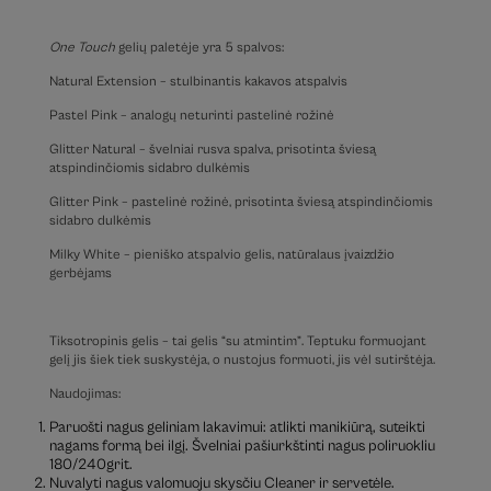
One Touch
gelių paletėje yra 5 spalvos:
Natural Extension – stulbinantis kakavos atspalvis
Pastel Pink – analogų neturinti pastelinė rožinė
Glitter Natural – švelniai rusva spalva, prisotinta šviesą
atspindinčiomis sidabro dulkėmis
Glitter Pink – pastelinė rožinė, prisotinta šviesą atspindinčiomis
sidabro dulkėmis
Milky White – pieniško atspalvio gelis, natūralaus įvaizdžio
gerbėjams
Tiksotropinis gelis – tai gelis “su atmintim”. Teptuku formuojant
gelį jis šiek tiek suskystėja, o nustojus formuoti, jis vėl sutirštėja.
Naudojimas:
Paruošti nagus geliniam lakavimui: atlikti manikiūrą, suteikti
nagams formą bei ilgį. Švelniai pašiurkštinti nagus poliruokliu
180/240grit.
Nuvalyti nagus valomuoju skysčiu Cleaner ir servetėle.