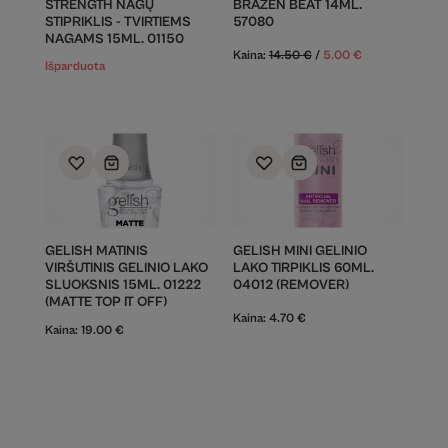
STRENGTH NAGŲ
BRAZEN BEAT 14ML.
STIPRIKLIS - TVIRTIEMS
57080
NAGAMS 15ML. 01150
Kaina:
14.50
€
/
5.00
€
Išparduota
GELISH MATINIS
GELISH MINI GELINIO
VIRŠUTINIS GELINIO LAKO
LAKO TIRPIKLIS 60ML.
SLUOKSNIS 15ML. 01222
04012 (REMOVER)
(MATTE TOP IT OFF)
Kaina:
4.70
€
Kaina:
19.00
€