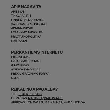
APIE NAGAVITA
APIE MUS
TINKLARAŠTIS
FIZINĖS PARDUOTUVĖS
SALONAMS / MEISTRAMS
APTARNAVIMAS
UŽSAKYMO TAISYKLĖS
PRIVATUMO POLITIKA
KONTAKTAI
PERKANTIEMS INTERNETU
PRISTATYMAS
UŽSAKYMO SEKIMAS
GRĄŽINIMAS
ATSISKAITYMO BŪDAI
PREKIŲ GRĄŽINIMO FORMA
D.U.K
REIKALINGA PAGALBA?
TEL.:
+370 686 85425
EL. PAŠTAS:
NAGAVITA@NAGAVITA.LT
ADRESAS:
JONAVOS G. 138 KAUNAS, 44136 LIETUVA