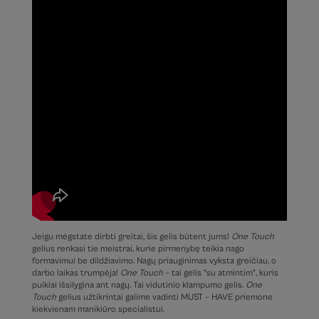
Jeigu mėgstate dirbti greitai, šis gelis būtent jums!
One Touch
gelius renkasi tie meistrai, kurie pirmenybę teikia nago
formavimui be dildžiavimo. Nagų priauginimas vyksta greičiau, o
darbo laikas trumpėja!
One Touch
– tai gelis “su atmintim”, kuris
puikiai išsilygina ant nagų. Tai vidutinio klampumo gelis.
One
Touch
gelius užtikrintai galime vadinti MUST – HAVE priemone
kiekvienam manikiūro specialistui.