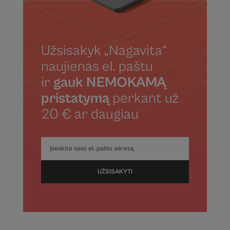
Užsisakyk „Nagavita“
naujienas el. paštu
ir
gauk NEMOKAMĄ
pristatymą
perkant už
20 € ar daugiau
UŽSISAKYTI