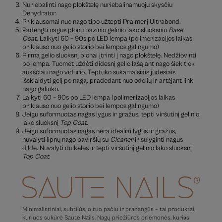
Nuriebalinti nago plokštelę nuriebalinamuoju skysčiu
Dehydrator.
Priklausomai nuo nago tipo užtepti Praimerį Ultrabond.
Padengti nagus plonu bazinio gelinio lako sluoksniu
Base
Coat
. Laikyti 60 – 90s po LED lempa (polimerizacijos laikas
priklauso nuo gelio storio bei lempos galingumo)
Pirmą gelio sluoksnį plonai įtrinti į nago plokštelę. Nedžiovinti
po lempa. Tuomet uždėti didesnį gelio lašą ant nago šiek tiek
aukščiau nago vidurio. Teptuko sukamaisiais judesiais
išsklaidyti gelį po nagą, pradedant nuo odelių ir artėjant link
nago galiuko.
Laikyti 60 – 90s po LED lempa (polimerizacijos laikas
priklauso nuo gelio storio bei lempos galingumo)
Jeigu suformuotas nagas lygus ir gražus, tepti viršutinį gelinio
lako sluoksnį
Top Coat
.
Jeigu suformuotas nagas nėra idealiai lygus ir gražus,
nuvalyti lipnų nago paviršių su
Cleaner
ir sulyginti nagus
dilde. Nuvalyti dulkeles ir tepti viršutinį gelinio lako sluoksnį
Top Coat
.
Minimalistiniai, subtilūs, o tuo pačiu ir prabangūs – tai produktai,
kuriuos sukūrė Saute Nails. Nagų priežiūros priemonės, kurias