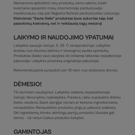
Neįmanoma apibūdinti visų produktų vienu sakiniu, todėl
kviečiame apsipirkti mūsų internetinėje parduotuvėje
manikiuras.eu, taip pat Nagavita fizinėse parduotuvėse Lietuvoje.
Kiekvienas “Saute Nails” produktas buvo sukurtas taip, kad
patenkintų kiekvieną, net ir reikliausią nagų meistrą!
LAIKYMO IR NAUDOJIMO YPATUMAI
Laikykite sausoje vietoje, 5–25 °C temperatūroje. Laikykite
atokiau nuo šilumos šaltinių ir tiesioginių saulės spindulių.
Produktas išlaiko savo savybes tik tinkamai laikomas nepažeistoje
pakuotėje. Laikykite produktą originalioje pakuotėje.
Rekomenduojama sunaudoti per 18 mėn. nuo atidarymo dienos.
DĖMESIO!
Tik išoriniam naudojimui. Laikykite vaikams nepasiekiamoje
vietoje. Nenurykite, neįkvėpkite. Patekus į akis, nuplaukite dideliu
kiekiu vandens. Esant alergijai vienam ar keliems ingredientams,
nenaudokite. Nenaudokite produkto, jeigu jo pakuotė pažeista.
Dėl ingredientų kilmės, skirtingų partijų produkto išvaizda gali
skirtis – tai neturi įtakos produkto kokybei.
GAMINTOJAS