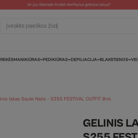
Ar jau išbandei Ardell vienfazius gelinius lakus?
tolinė pagalba
Tinklaraštis
Salonams/Meistrams
Informacija kli
Products
search
PREKĖS
MANIKIŪRAS
PEDIKIŪRAS
DEPILIACIJA
BLAKSTIENOS
VE
inis lakas Saute Nails – S255 FESTIVAL OUTFIT 8ml.
GELINIS L
S255 FEST