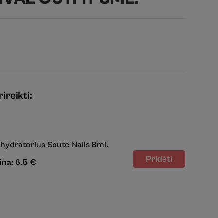
ireikti:
hydratorius Saute Nails 8ml.
ina: 6.5 €