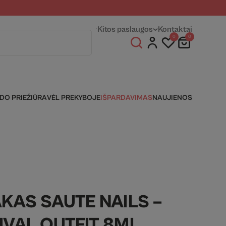
entams
Fizinės parduotuvės
Kitos paslaugos
Kontaktai
0
0
IDO PRIEŽIŪRA
VĖL PREKYBOJE
IŠPARDAVIMAS
NAUJIENOS
AKAS SAUTE NAILS –
IVAL OUTFIT 8ML.