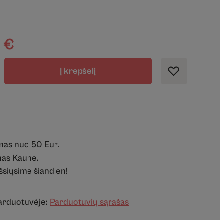
0
€
Į krepšelį
mas nuo 50 Eur.
as Kaune.
išsiųsime šiandien!
parduotuvėje:
Parduotuvių sąrašas