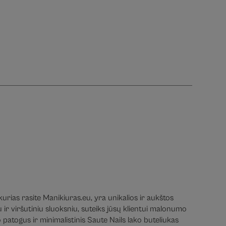
urias rasite Manikiuras.eu, yra unikalios ir aukštos
ir viršutiniu sluoksniu, suteiks jūsų klientui malonumo
patogus ir minimalistinis Saute Nails lako buteliukas