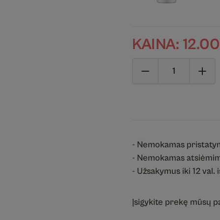
KAINA:
12.0
- Nemokamas pristaty
- Nemokamas atsiėmim
- Užsakymus iki 12 val. 
Įsigykite prekę mūsų 