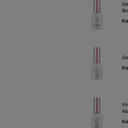
Ge
8m
Ka
Ge
Ka
Vi
Na
Ka