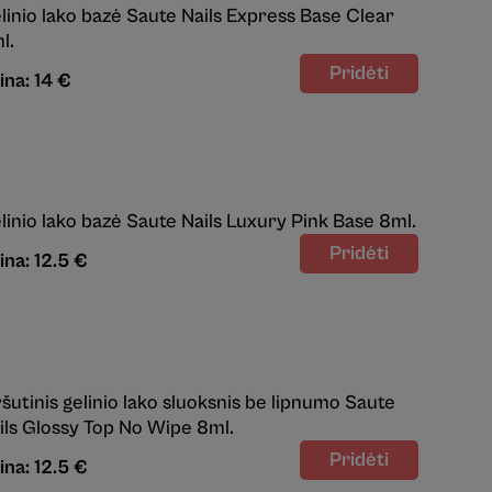
linio lako bazė Saute Nails Express Base Clear
l.
ina: 14 €
linio lako bazė Saute Nails Luxury Pink Base 8ml.
ina: 12.5 €
ršutinis gelinio lako sluoksnis be lipnumo Saute
ils Glossy Top No Wipe 8ml.
ina: 12.5 €