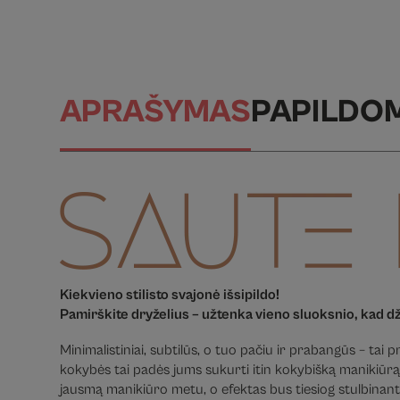
APRAŠYMAS
PAPILDO
Kiekvieno stilisto svajonė išsipildo!
Pamirškite dryželius – užtenka vieno sluoksnio, kad d
Minimalistiniai, subtilūs, o tuo pačiu ir prabangūs – tai
kokybės tai padės jums sukurti itin kokybišką manikiūrą
jausmą manikiūro metu, o efektas bus tiesiog stulbinanti