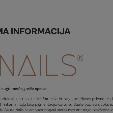
MA INFORMACIJA
žiaugtumėtės gražia spalva.
 produktai, kuriuos sukūrė Saute Nails. Nagų priežiūros priemonės, k
! Tinkama nagų lakų pigmentacija kartu su Saute baziniu sluoksniu 
s! Saute Nails priemonės lengvai pasiskirsto ant nago plokštelės, o 