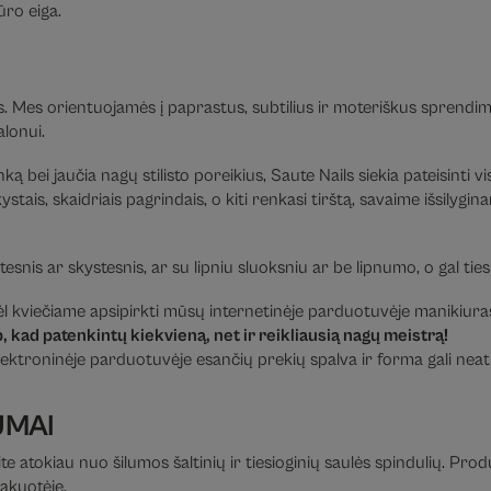
ūro eiga.
 Mes orientuojamės į paprastus, subtilius ir moteriškus sprendi
alonui.
ką bei jaučia nagų stilisto poreikius, Saute Nails siekia pateisinti 
stais, skaidriais pagrindais, o kiti renkasi tirštą, savaime išsily
irštesnis ar skystesnis, ar su lipniu sluoksniu ar be lipnumo, o gal t
 kviečiame apsipirkti mūsų internetinėje parduotuvėje manikiuras
 kad patenkintų kiekvieną, net ir reikliausią nagų meistrą!
ektroninėje parduotuvėje esančių prekių spalva ir forma gali neatit
UMAI
te atokiau nuo šilumos šaltinių ir tiesioginių saulės spindulių. Pro
pakuotėje.