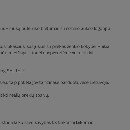
mus – mūsų buteliuko baltumas su rožinio aukso logotipu
visus lūkesčius, susijusius su prekės ženklo kokybe. Puikiai
ginančią medžiagą – todėl nusprendėme sukurti dvi
iesiog SAUTE…?
.eu, taip pat Nagavita fizinėse parduotuvėse Lietuvoje.
ikti realių prekių spalvų.
duktas išlaiko savo savybes tik tinkamai laikomas