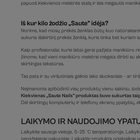
papuoš kiekvienos meistrės stalą ir leis mėgautis maniki
Iš kur kilo žodžio „Saute” idėja?
Norime, kad mūsų prekės ženklas būtų kuo natūralesnis.
sukuria išskirtinį prekės ženklą, kuris tinka bet kuriam s
Kaip profesionalai, kurie labai gerai pažįsta manikiūro rin
žinome, kad vieni manikiūro meistrai mėgsta dirbti su sky
skirtingas tekstūras.
Tas pats ir su viršutiniais gelinio lako sluoksniais – ar t
Neįmanoma apibūdinti visų produktų vienu sakiniu, todėl
Kiekvienas „Saute Nails” produktas buvo sukurtas taip,
Dėl skirtingų kompiuterių ir telefonų ekranų ypatybių, el
LAIKYMO IR NAUDOJIMO YPAT
Laikykite sausoje vietoje, 5–25 °C temperatūroje. Laikyki
nepažeistoje pakuotėje. Laikykite produktą originalioje 