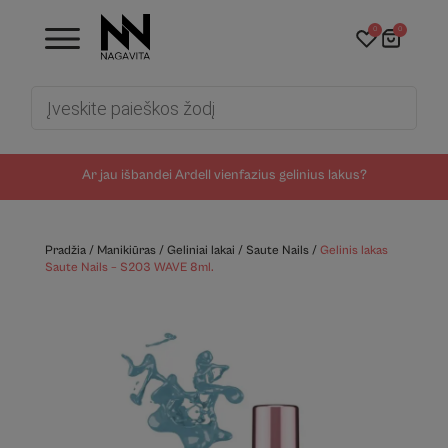
0
0
Products
search
Ar jau išbandei Ardell vienfazius gelinius lakus?
Pradžia
/
Manikiūras
/
Geliniai lakai
/
Saute Nails
/
Gelinis lakas
Saute Nails – S203 WAVE 8ml.