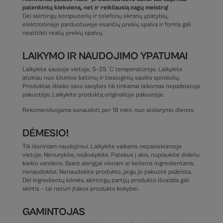
patenkintų kiekvieną, net ir reikliausią nagų meistrą!
Dėl skirtingų kompiuterių ir telefonų ekranų ypatybių,
elektroninėje parduotuvėje esančių prekių spalva ir forma gali
neatitikti realių prekių spalvų.
LAIKYMO IR NAUDOJIMO YPATUMAI
Laikykite sausoje vietoje, 5–25 °C temperatūroje. Laikykite
atokiau nuo šilumos šaltinių ir tiesioginių saulės spindulių.
Produktas išlaiko savo savybes tik tinkamai laikomas nepažeistoje
pakuotėje. Laikykite produktą originalioje pakuotėje.
Rekomenduojama sunaudoti per 18 mėn. nuo atidarymo dienos.
DĖMESIO!
Tik išoriniam naudojimui. Laikykite vaikams nepasiekiamoje
vietoje. Nenurykite, neįkvėpkite. Patekus į akis, nuplaukite dideliu
kiekiu vandens. Esant alergijai vienam ar keliems ingredientams,
nenaudokite. Nenaudokite produkto, jeigu jo pakuotė pažeista.
Dėl ingredientų kilmės, skirtingų partijų produkto išvaizda gali
skirtis – tai neturi įtakos produkto kokybei.
GAMINTOJAS