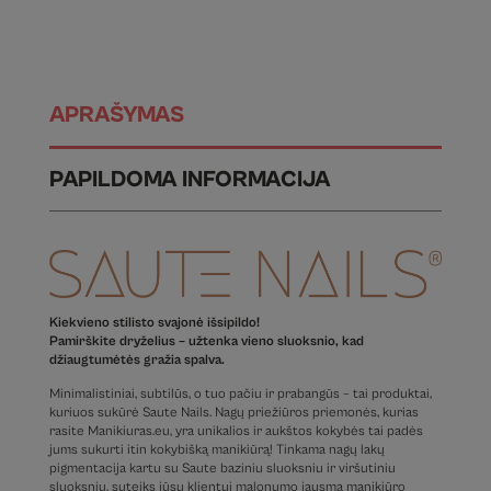
APRAŠYMAS
PAPILDOMA INFORMACIJA
Kiekvieno stilisto svajonė išsipildo!
Pamirškite dryželius – užtenka vieno sluoksnio, kad
džiaugtumėtės gražia spalva.
Minimalistiniai, subtilūs, o tuo pačiu ir prabangūs – tai produktai,
kuriuos sukūrė Saute Nails. Nagų priežiūros priemonės, kurias
rasite Manikiuras.eu, yra unikalios ir aukštos kokybės tai padės
jums sukurti itin kokybišką manikiūrą! Tinkama nagų lakų
pigmentacija kartu su Saute baziniu sluoksniu ir viršutiniu
sluoksniu, suteiks jūsų klientui malonumo jausmą manikiūro