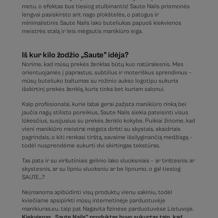
metu, o efektas bus tiesiog stulbinantis! Saute Nails priemonės
lengvai pasiskirsto ant nago plokštelės, o patogus ir
minimalistinis Saute Nails lako buteliukas papuoš kiekvienos
meistrės stalą ir leis mėgautis manikiūro eiga.
Iš kur kilo žodžio „Saute” idėja?
Norime, kad mūsų prekės ženklas būtų kuo natūralesnis. Mes
orientuojamės į paprastus, subtilius ir moteriškus sprendimus –
mūsų buteliuko baltumas su rožinio aukso logotipu sukuria
išskirtinį prekės ženklą, kuris tinka bet kuriam salonui.
Kaip profesionalai, kurie labai gerai pažįsta manikiūro rinką bei
jaučia nagų stilisto poreikius, Saute Nails siekia pateisinti visus
lūkesčius, susijusius su prekės ženklo kokybe. Puikiai žinome, kad
vieni manikiūro meistrai mėgsta dirbti su skystais, skaidriais
pagrindais, o kiti renkasi tirštą, savaime išsilyginančią medžiagą –
todėl nusprendėme sukurti dvi skirtingas tekstūras.
Tas pats ir su viršutiniais gelinio lako sluoksniais – ar tirštesnis ar
skystesnis, ar su lipniu sluoksniu ar be lipnumo, o gal tiesiog
SAUTE…?
Neįmanoma apibūdinti visų produktų vienu sakiniu, todėl
kviečiame apsipirkti mūsų internetinėje parduotuvėje
manikiuras.eu, taip pat Nagavita fizinėse parduotuvėse Lietuvoje.
Kiekvienas „Saute Nails” produktas buvo sukurtas taip, kad