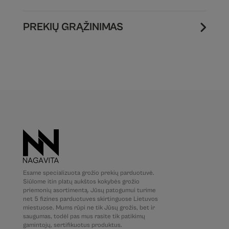
PREKIŲ GRĄŽINIMAS
Esame specializuota grožio prekių parduotuvė.
Siūlome itin platų aukštos kokybės grožio
priemonių asortimentą. Jūsų patogumui turime
net 5 fizines parduotuves skirtinguose Lietuvos
miestuose. Mums rūpi ne tik Jūsų grožis, bet ir
saugumas, todėl pas mus rasite tik patikimų
gamintojų, sertifikuotus produktus.