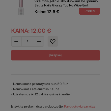
Viršutinis gelinio lako sluoksnis be lipnumo
Saute Nails Glossy Top No Wipe 8ml.
Kaina: 12.5 €
KAINA:
12.00
€
Į krepšelį
- Nemokamas pristatymas nuo 50 Eur.
- Nemokamas atsiėmimas Kaune.
- Užsakymus iki 12 val. išsiųsime šiandien!
Įsigykite prekę mūsų parduotuvėje:
Parduotuvių sąrašas