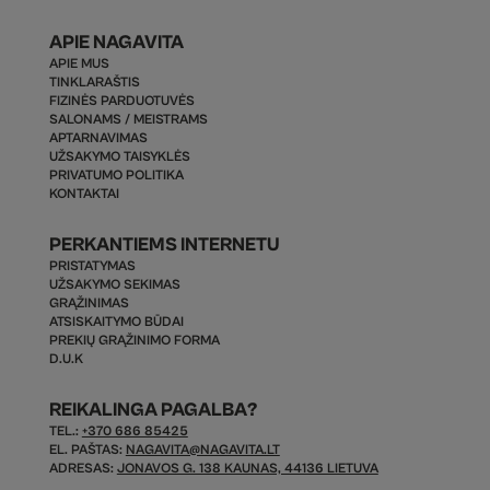
APIE NAGAVITA
APIE MUS
TINKLARAŠTIS
FIZINĖS PARDUOTUVĖS
SALONAMS / MEISTRAMS
APTARNAVIMAS
UŽSAKYMO TAISYKLĖS
PRIVATUMO POLITIKA
KONTAKTAI
PERKANTIEMS INTERNETU
PRISTATYMAS
UŽSAKYMO SEKIMAS
GRĄŽINIMAS
ATSISKAITYMO BŪDAI
PREKIŲ GRĄŽINIMO FORMA
D.U.K
REIKALINGA PAGALBA?
TEL.:
+370 686 85425
EL. PAŠTAS:
NAGAVITA@NAGAVITA.LT
ADRESAS:
JONAVOS G. 138 KAUNAS, 44136 LIETUVA