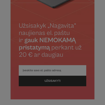
Užsisakyk „Nagavita“
naujienas el. paštu
ir
gauk NEMOKAMĄ
pristatymą
perkant už
20 € ar daugiau
UŽSISAKYTI