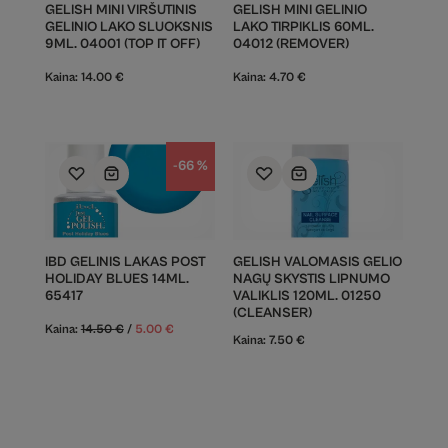
GELISH MINI VIRŠUTINIS
GELISH MINI GELINIO
GELINIO LAKO SLUOKSNIS
LAKO TIRPIKLIS 60ML.
9ML. 04001 (TOP IT OFF)
04012 (REMOVER)
Kaina:
14.00
€
Kaina:
4.70
€
-66 %
IBD GELINIS LAKAS POST
GELISH VALOMASIS GELIO
HOLIDAY BLUES 14ML.
NAGŲ SKYSTIS LIPNUMO
65417
VALIKLIS 120ML. 01250
(CLEANSER)
Kaina:
14.50
€
/
5.00
€
Kaina:
7.50
€