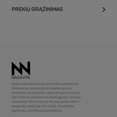
PREKIŲ GRĄŽINIMAS
Esame specializuota grožio prekių parduotuvė.
Siūlome itin platų aukštos kokybės grožio
priemonių asortimentą. Jūsų patogumui turime
net 5 fizines parduotuves skirtinguose Lietuvos
miestuose. Mums rūpi ne tik Jūsų grožis, bet ir
saugumas, todėl pas mus rasite tik patikimų
gamintojų, sertifikuotus produktus.