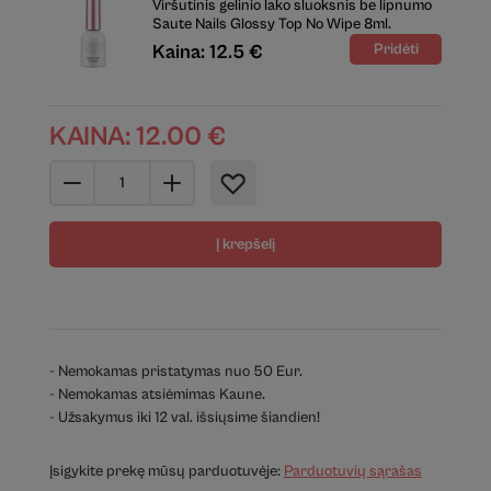
Viršutinis gelinio lako sluoksnis be lipnumo
Saute Nails Glossy Top No Wipe 8ml.
Kaina: 12.5 €
KAINA:
12.00
€
Į krepšelį
- Nemokamas pristatymas nuo 50 Eur.
- Nemokamas atsiėmimas Kaune.
- Užsakymus iki 12 val. išsiųsime šiandien!
Įsigykite prekę mūsų parduotuvėje:
Parduotuvių sąrašas