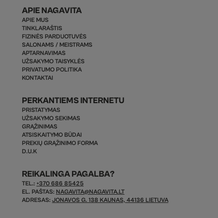
APIE NAGAVITA
APIE MUS
TINKLARAŠTIS
FIZINĖS PARDUOTUVĖS
SALONAMS / MEISTRAMS
APTARNAVIMAS
UŽSAKYMO TAISYKLĖS
PRIVATUMO POLITIKA
KONTAKTAI
PERKANTIEMS INTERNETU
PRISTATYMAS
UŽSAKYMO SEKIMAS
GRĄŽINIMAS
ATSISKAITYMO BŪDAI
PREKIŲ GRĄŽINIMO FORMA
D.U.K
REIKALINGA PAGALBA?
TEL.:
+370 686 85425
EL. PAŠTAS:
NAGAVITA@NAGAVITA.LT
ADRESAS:
JONAVOS G. 138 KAUNAS, 44136 LIETUVA