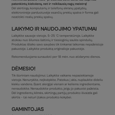
patenkintų kiekvieną, net ir reikliausią nagų meistrą!
Dėl skirtingų kompiuterių ir telefonų ekranų ypatybių,
elektroninėje parduotuvėje esančių prekių spalva ir forma gali
neatitikti realių prekių spalvų.
LAIKYMO IR NAUDOJIMO YPATUMAI
Laikykite sausoje vietoje, 5–25 °C temperatūroje. Laikykite
atokiau nuo šilumos šaltinių ir tiesioginių saulės spindulių.
Produktas išlaiko savo savybes tik tinkamai laikomas nepažeistoje
pakuotėje. Laikykite produktą originalioje pakuotėje.
Rekomenduojama sunaudoti per 18 mėn. nuo atidarymo dienos.
DĖMESIO!
Tik išoriniam naudojimui. Laikykite vaikams nepasiekiamoje
vietoje. Nenurykite, neįkvėpkite. Patekus į akis, nuplaukite dideliu
kiekiu vandens. Esant alergijai vienam ar keliems ingredientams,
nenaudokite. Nenaudokite produkto, jeigu jo pakuotė pažeista.
Dėl ingredientų kilmės, skirtingų partijų produkto išvaizda gali
skirtis – tai neturi įtakos produkto kokybei.
GAMINTOJAS