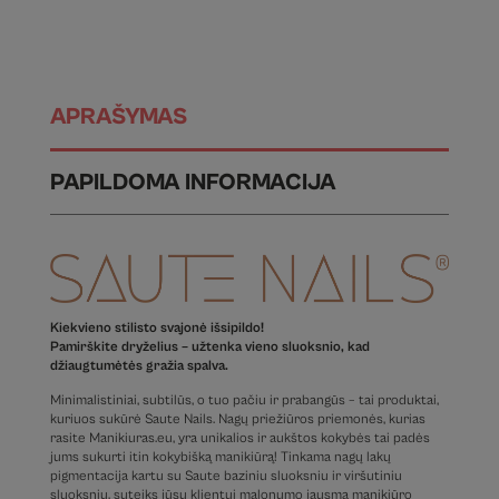
APRAŠYMAS
PAPILDOMA INFORMACIJA
Kiekvieno stilisto svajonė išsipildo!
Pamirškite dryželius – užtenka vieno sluoksnio, kad
džiaugtumėtės gražia spalva.
Minimalistiniai, subtilūs, o tuo pačiu ir prabangūs – tai produktai,
kuriuos sukūrė Saute Nails. Nagų priežiūros priemonės, kurias
rasite Manikiuras.eu, yra unikalios ir aukštos kokybės tai padės
jums sukurti itin kokybišką manikiūrą! Tinkama nagų lakų
pigmentacija kartu su Saute baziniu sluoksniu ir viršutiniu
sluoksniu, suteiks jūsų klientui malonumo jausmą manikiūro