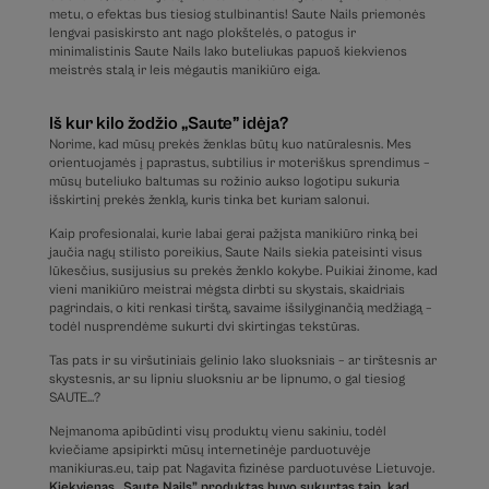
metu, o efektas bus tiesiog stulbinantis! Saute Nails priemonės
lengvai pasiskirsto ant nago plokštelės, o patogus ir
minimalistinis Saute Nails lako buteliukas papuoš kiekvienos
meistrės stalą ir leis mėgautis manikiūro eiga.
Iš kur kilo žodžio „Saute” idėja?
Norime, kad mūsų prekės ženklas būtų kuo natūralesnis. Mes
orientuojamės į paprastus, subtilius ir moteriškus sprendimus –
mūsų buteliuko baltumas su rožinio aukso logotipu sukuria
išskirtinį prekės ženklą, kuris tinka bet kuriam salonui.
Kaip profesionalai, kurie labai gerai pažįsta manikiūro rinką bei
jaučia nagų stilisto poreikius, Saute Nails siekia pateisinti visus
lūkesčius, susijusius su prekės ženklo kokybe. Puikiai žinome, kad
vieni manikiūro meistrai mėgsta dirbti su skystais, skaidriais
pagrindais, o kiti renkasi tirštą, savaime išsilyginančią medžiagą –
todėl nusprendėme sukurti dvi skirtingas tekstūras.
Tas pats ir su viršutiniais gelinio lako sluoksniais – ar tirštesnis ar
skystesnis, ar su lipniu sluoksniu ar be lipnumo, o gal tiesiog
SAUTE…?
Neįmanoma apibūdinti visų produktų vienu sakiniu, todėl
kviečiame apsipirkti mūsų internetinėje parduotuvėje
manikiuras.eu, taip pat Nagavita fizinėse parduotuvėse Lietuvoje.
Kiekvienas „Saute Nails” produktas buvo sukurtas taip, kad