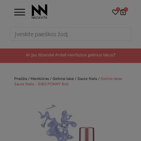
0
0
Products
search
Ar jau išbandei Ardell vienfazius gelinius lakus?
Pradžia
/
Manikiūras
/
Geliniai lakai
/
Saute Nails
/
Gelinis lakas
Saute Nails – S180 PONNY 8ml.