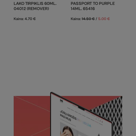
LAKO TIRPIKLIS 60ML.
PASSPORT TO PURPLE
04012 (REMOVER)
14ML. 65416
Kaina:
4.70
€
Kaina:
14.50
€
/
5.00
€