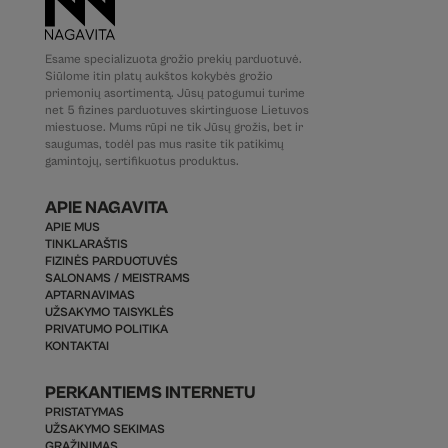
Esame specializuota grožio prekių parduotuvė.
Siūlome itin platų aukštos kokybės grožio
priemonių asortimentą. Jūsų patogumui turime
net 5 fizines parduotuves skirtinguose Lietuvos
miestuose. Mums rūpi ne tik Jūsų grožis, bet ir
saugumas, todėl pas mus rasite tik patikimų
gamintojų, sertifikuotus produktus.
APIE NAGAVITA
APIE MUS
TINKLARAŠTIS
FIZINĖS PARDUOTUVĖS
SALONAMS / MEISTRAMS
APTARNAVIMAS
UŽSAKYMO TAISYKLĖS
PRIVATUMO POLITIKA
KONTAKTAI
PERKANTIEMS INTERNETU
PRISTATYMAS
UŽSAKYMO SEKIMAS
GRĄŽINIMAS