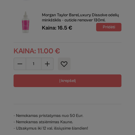
Morgan Taylor BareLuxury Dissolve odelių
minkštiklis - cuticle remover 130ml.
Kaina: 16.5 €
KAINA:
11.00
€
Į krepšelį
- Nemokamas pristatymas nuo 50 Eur.
- Nemokamas atsiėmimas Kaune.
- Užsakymus iki 12 val. išsiųsime šiandien!