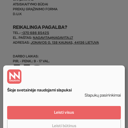
ATSISKAITYMO BŪDAI
PREKIŲ GRĄŽINIMO FORMA
D.U.K
REIKALINGA PAGALBA?
TEL.:
+370 686 85425
EL. PAŠTAS:
NAGAVITA@NAGAVITA.LT
ADRESAS:
JONAVOS G. 138 KAUNAS, 44136 LIETUVA
DARBO LAIKAS:
PIR. - PENK.: 9 - 17 VAL.
Šioje svetainėje naudojami slapukai
Slapukų pasirinkimai
© 2026 Visos Teisės Saugomos.
Leisti visus
Privatumo politika
Leisti būtinus
Tekstinis ir grafinis svetainės turinys priklauso UAB Nagavita ir negali būti