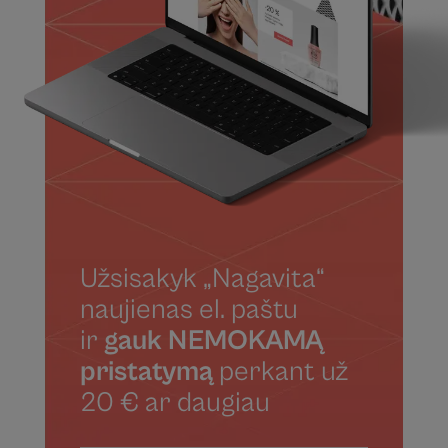
Užsisakyk „Nagavita“
naujienas el. paštu
ir
gauk NEMOKAMĄ
pristatymą
perkant už
20 € ar daugiau