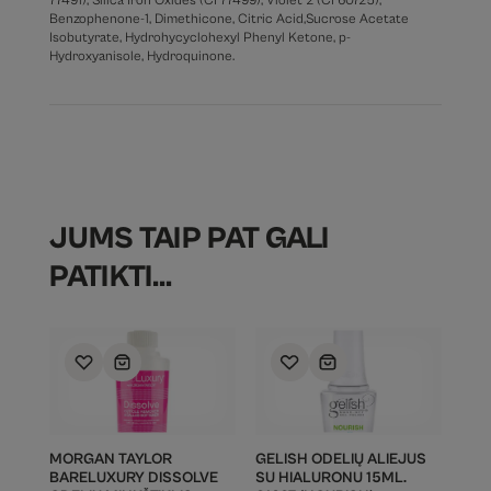
77491), Silica Iron Oxides (CI 77499), Violet 2 (CI 60725),
Benzophenone-1, Dimethicone, Citric Acid,Sucrose Acetate
Isobutyrate, Hydrohycyclohexyl Phenyl Ketone, p-
Hydroxyanisole, Hydroquinone.
JUMS TAIP PAT GALI
PATIKTI…
MORGAN TAYLOR
GELISH ODELIŲ ALIEJUS
BARELUXURY DISSOLVE
SU HIALURONU 15ML.