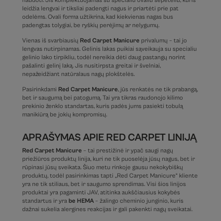
naudoti. Jis komplektuojamas su specialiu ovaliu šepetėliu, kuris
leidžia lengvai ir tiksliai padengti nagus ir priartėti prie pat
odelėms. Ovali forma užtikrina, kad kiekvienas nagas bus
padengtas tolygiai, be ryškių perėjimų ar nelygumų.
Vienas iš svarbiausių
Red Carpet Manicure
privalumų – tai jo
lengvas nutirpinamas. Gelinis lakas puikiai sąveikauja su specialiu
gelinio lako tirpikliu, todėl nereikia dėti daug pastangų norint
pašalinti gelinį laką. Jis nusitirpsta greitai ir švelniai,
nepažeidžiant natūralaus nagų plokštelės.
Pasirinkdami
Red Carpet Manicure
, jūs renkatės ne tik prabangą,
bet ir saugumą bei patogumą. Tai yra tikras raudonojo kilimo
prekinio ženklo standartas, kuris padės jums pasiekti tobulą
manikiūrą be jokių kompromisų.
APRAŠYMAS APIE RED CARPET LINIJĄ
Red Carpet Manicure
– tai prestižinė ir ypač saugi nagų
priežiūros produktų linija, kuri ne tik puoselėja jūsų nagus, bet ir
rūpinasi jūsų sveikata. Šiuo metu rinkoje gausu nekokybiškų
produktų, todėl pasirinkimas tapti „Red Carpet Manicure“ kliente
yra ne tik stiliaus, bet ir saugumo sprendimas. Visi šios linijos
produktai yra pagaminti JAV, atitinka aukščiausius kokybės
standartus ir yra
be HEMA
– žalingo cheminio junginio, kuris
dažnai sukelia alergines reakcijas ir gali pakenkti nagų sveikatai.