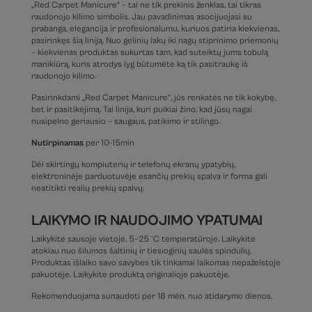
„Red Carpet Manicure“ – tai ne tik prekinis ženklas, tai tikras
raudonojo kilimo simbolis. Jau pavadinimas asocijuojasi su
prabanga, elegancija ir profesionalumu, kuriuos patiria kiekvienas,
pasirinkęs šią liniją. Nuo gelinių lakų iki nagų stiprinimo priemonių
– kiekvienas produktas sukurtas tam, kad suteiktų jums tobulą
manikiūrą, kuris atrodys lyg būtumėte ką tik pasitraukę iš
raudonojo kilimo.
Pasirinkdami „Red Carpet Manicure“, jūs renkatės ne tik kokybę,
bet ir pasitikėjimą. Tai linija, kuri puikiai žino, kad jūsų nagai
nusipelno geriausio – saugaus, patikimo ir stilingo.
Nutirpinamas
per 10-15min
Dėl skirtingų kompiuterių ir telefonų ekranų ypatybių,
elektroninėje parduotuvėje esančių prekių spalva ir forma gali
neatitikti realių prekių spalvų.
LAIKYMO IR NAUDOJIMO YPATUMAI
Laikykite sausoje vietoje, 5–25 °C temperatūroje. Laikykite
atokiau nuo šilumos šaltinių ir tiesioginių saulės spindulių.
Produktas išlaiko savo savybes tik tinkamai laikomas nepažeistoje
pakuotėje. Laikykite produktą originalioje pakuotėje.
Rekomenduojama sunaudoti per 18 mėn. nuo atidarymo dienos.