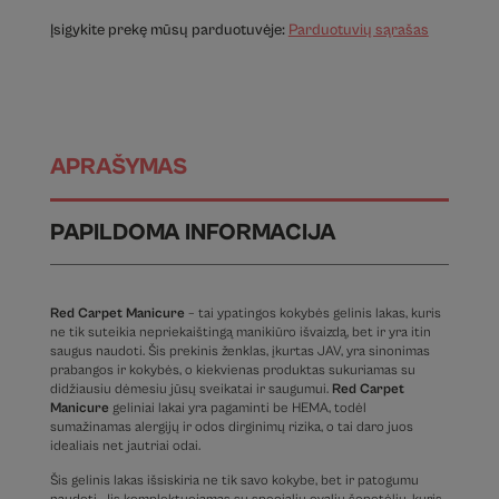
Įsigykite prekę mūsų parduotuvėje:
Parduotuvių sąrašas
APRAŠYMAS
PAPILDOMA INFORMACIJA
Red Carpet Manicure
– tai ypatingos kokybės gelinis lakas, kuris
ne tik suteikia nepriekaištingą manikiūro išvaizdą, bet ir yra itin
saugus naudoti. Šis prekinis ženklas, įkurtas JAV, yra sinonimas
prabangos ir kokybės, o kiekvienas produktas sukuriamas su
didžiausiu dėmesiu jūsų sveikatai ir saugumui.
Red Carpet
Manicure
geliniai lakai yra pagaminti be HEMA, todėl
sumažinamas alergijų ir odos dirginimų rizika, o tai daro juos
idealiais net jautriai odai.
Šis gelinis lakas išsiskiria ne tik savo kokybe, bet ir patogumu