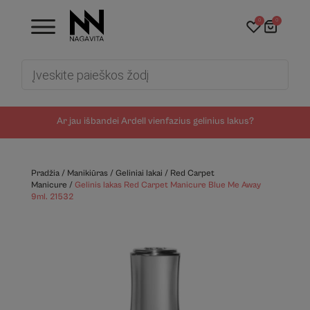
0
0
Products
search
Ar jau išbandei Ardell vienfazius gelinius lakus?
Pradžia
/
Manikiūras
/
Geliniai lakai
/
Red Carpet
Manicure
/
Gelinis lakas Red Carpet Manicure Blue Me Away
9ml. 21532