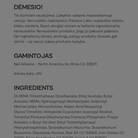
DĖMESIO!
Tik išoriniam naudojimui. Laikykite vaikams nepasiekiamoje
vietoje. Nenurykite, neįkvėpkite. Patekus į akis, nuplaukite dideliu
kiekiu vandens. Esant alergijai vienam ar keliems ingredientams,
nenaudokite. Nenaudokite produkto, jeigu jo pakuotė pažeista.
Dėl ingredientų kilmės, skirtingų partijų produkto išvaizda gali
skirtis – tai neturi įtakos produkto kokybei.
GAMINTOJAS
Nail Alliance – North America, Inc Brea, CA 92821
Kilmės šalis: JAV
INGREDIENTS
DI-HEMA Trimethylhexyl Dicarbamate, Ethyl Acetate, Butyl
Acetate, HEMA, Hydroxypropyl Methacrylate, Isobornyl
Methacrylate, Nitrocellulose, Adipic Acid/Neopentyl
Glycol/Trimellitic Anhydride Copolymer, Isopropyl Alcohol,
Trimethyl Pentanyl Diisobutyrate,Triphenyl Phosphate, Propyl
Acetate, n-Butyl Alcohol, Ethyl Trimethylbenzoyl
Phenylphosphinate, Stearalkonium Hectorite, Stearalkonium
Bentonite, Diacetone Alcohol, Red 34 (CI 15880), Iron Oxides (CI