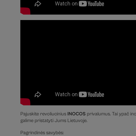
Pajuskite revoliucinius
INOCOS
privalumus. Tai ypač ino
galime pristatyti Jums Lietuvoje.
Pagrindinės savybės: