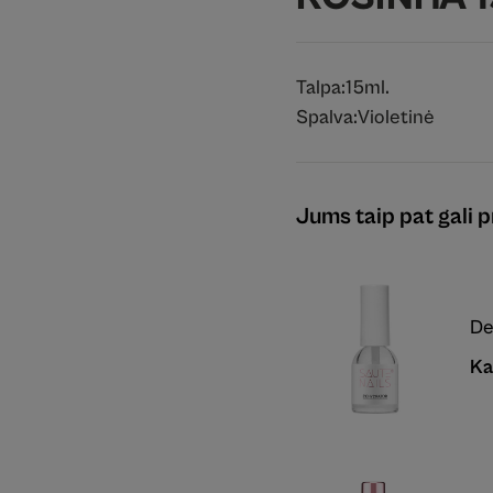
Talpa:
15ml.
Spalva:
Violetinė
Jums taip pat gali pr
De
Ka