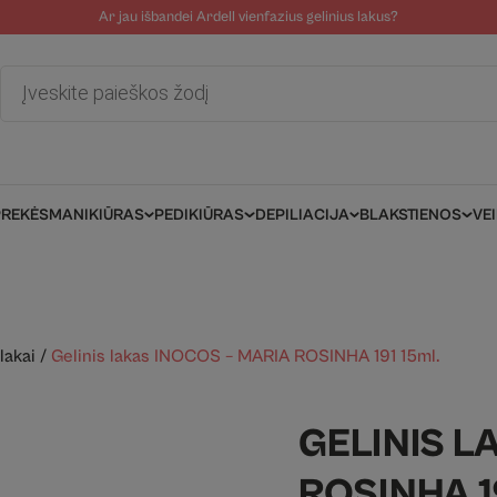
Ar jau išbandei Ardell vienfazius gelinius lakus?
tolinė pagalba
Tinklaraštis
Salonams/Meistrams
Informacija kli
Products
search
PREKĖS
MANIKIŪRAS
PEDIKIŪRAS
DEPILIACIJA
BLAKSTIENOS
VE
lakai
/
Gelinis lakas INOCOS – MARIA ROSINHA 191 15ml.
GELINIS L
ROSINHA 1