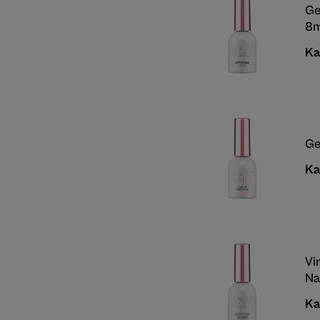
Ge
8m
Ka
Ge
Ka
Vi
Na
Ka