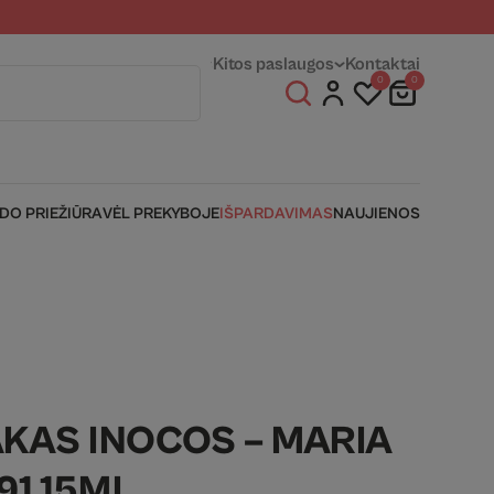
entams
Fizinės parduotuvės
Kitos paslaugos
Kontaktai
0
0
IDO PRIEŽIŪRA
VĖL PREKYBOJE
IŠPARDAVIMAS
NAUJIENOS
AKAS INOCOS – MARIA
91 15ML.