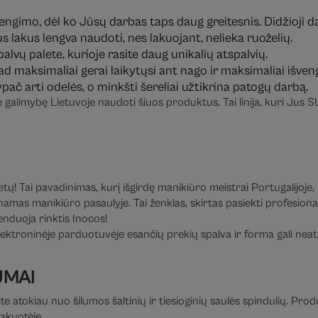
u dengimo, dėl ko Jūsų darbas taps daug greitesnis. Didžioji
ius lakus lengva naudoti, nes lakuojant, nelieka ruoželių.
palvų palete, kurioje rasite daug unikalių atspalvių.
, kad maksimaliai gerai laikytųsi ant nago ir maksimaliai išve
ypač arti odelės, o minkšti šereliai užtikrina patogų darbą.
e galimybę Lietuvoje naudoti šiuos produktus. Tai linija, kuri Jus
! Tai pavadinimas, kurį išgirdę manikiūro meistrai Portugalijoje, Ispa
amas manikiūro pasaulyje. Tai ženklas, skirtas pasiekti profesional
enduoja rinktis Inocos!
ektroninėje parduotuvėje esančių prekių spalva ir forma gali neatit
UMAI
te atokiau nuo šilumos šaltinių ir tiesioginių saulės spindulių. Pro
pakuotėje.