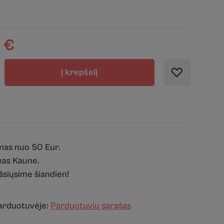
0
€
Į krepšelį
mas nuo 50 Eur.
as Kaune.
išsiųsime šiandien!
parduotuvėje:
Parduotuvių sąrašas