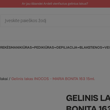
Ar jau išbandei Ardell vienfazius gelinius lakus?
tolinė pagalba
Tinklaraštis
Salonams/Meistrams
Informacija kli
Products
search
PREKĖS
MANIKIŪRAS
PEDIKIŪRAS
DEPILIACIJA
BLAKSTIENOS
VE
lakai
/
Gelinis lakas INOCOS – MARIA BONITA 163 15ml.
GELINIS L
BONITA 16