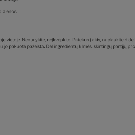
 dienos.
e vietoje. Nenurykite, neįkvėpkite. Patekus į akis, nuplaukite didel
jo pakuotė pažeista. Dėl ingredientų kilmės, skirtingų partijų prod