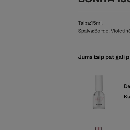
Talpa:
15ml.
Spalva:
Bordo
,
Violetin
Jums taip pat gali pr
De
Ka