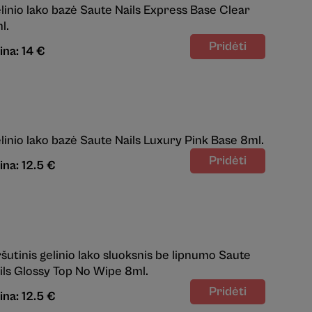
linio lako bazė Saute Nails Express Base Clear
l.
ina: 14 €
linio lako bazė Saute Nails Luxury Pink Base 8ml.
ina: 12.5 €
ršutinis gelinio lako sluoksnis be lipnumo Saute
ils Glossy Top No Wipe 8ml.
ina: 12.5 €