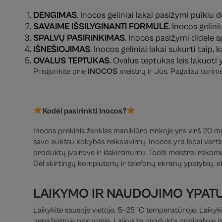
DENGIMAS
. Inocos geliniai lakai pasižymi puiki
SAVAIME IŠSILYGINANTI FORMULĖ
. Inocos gelin
SPALVŲ PASIRINKIMAS
. Inocos pasižymi didele s
IŠNEŠIOJIMAS
. Inocos geliniai lakai sukurti taip
OVALUS TEPTUKAS
. Ovalus teptukas leis lakuoti 
Prisijunkite prie
INOCOS
meistrų ir Jūs. Pagaliau turim
Kodėl pasirinkti Inocos?
Inocos prekinis ženklas manikiūro rinkoje yra virš 20 metų
savo aukštu kokybės reikalavimų, Inocos yra labai vertin
produktų įvairove ir išskirtinumu. Todėl meistrai rekom
Dėl skirtingų kompiuterių ir telefonų ekranų ypatybių, el
LAIKYMO IR NAUDOJIMO YPAT
Laikykite sausoje vietoje, 5–25 °C temperatūroje. Laikyki
nepažeistoje pakuotėje. Laikykite produktą originalioje 