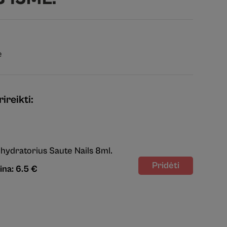
ė
ireikti:
hydratorius Saute Nails 8ml.
ina: 6.5 €