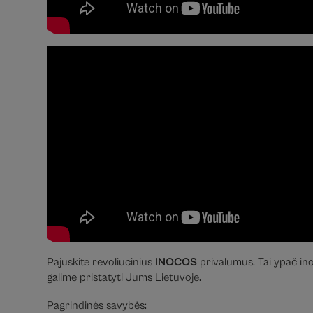
Pajuskite revoliucinius
INOCOS
privalumus. Tai ypač ino
galime pristatyti Jums Lietuvoje.
Pagrindinės savybės: