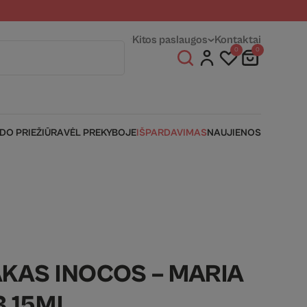
entams
Fizinės parduotuvės
Kitos paslaugos
Kontaktai
0
0
IDO PRIEŽIŪRA
VĖL PREKYBOJE
IŠPARDAVIMAS
NAUJIENOS
AKAS INOCOS – MARIA
3 15ML.