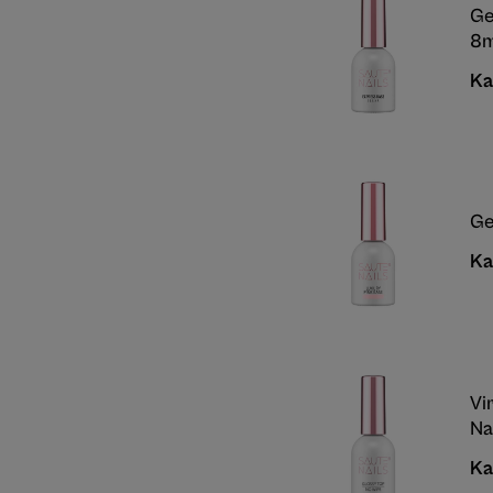
Ge
8m
Ka
Ge
Ka
Vi
Na
Ka