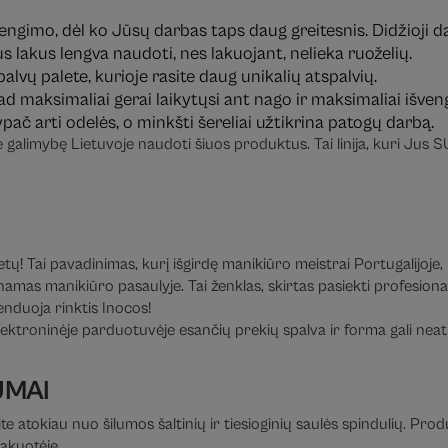
u dengimo, dėl ko Jūsų darbas taps daug greitesnis. Didžioji
ius lakus lengva naudoti, nes lakuojant, nelieka ruoželių.
palvų palete, kurioje rasite daug unikalių atspalvių.
, kad maksimaliai gerai laikytųsi ant nago ir maksimaliai išve
ypač arti odelės, o minkšti šereliai užtikrina patogų darbą.
e galimybę Lietuvoje naudoti šiuos produktus. Tai linija, kuri Jus
! Tai pavadinimas, kurį išgirdę manikiūro meistrai Portugalijoje, Ispa
amas manikiūro pasaulyje. Tai ženklas, skirtas pasiekti profesional
enduoja rinktis Inocos!
ektroninėje parduotuvėje esančių prekių spalva ir forma gali neatit
UMAI
te atokiau nuo šilumos šaltinių ir tiesioginių saulės spindulių. Pro
pakuotėje.