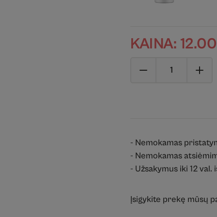
KAINA:
12.0
- Nemokamas pristaty
- Nemokamas atsiėmim
- Užsakymus iki 12 val. 
Įsigykite prekę mūsų 