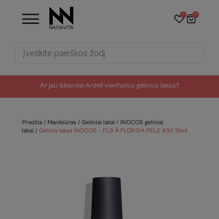
0
0
Products
search
Ar jau išbandei Ardell vienfazius gelinius lakus?
Pradžia
/
Manikiūras
/
Geliniai lakai
/
INOCOS geliniai
lakai
/
Gelinis lakas INOCOS – FL3 À FLOR DA PELE 430 15ml.