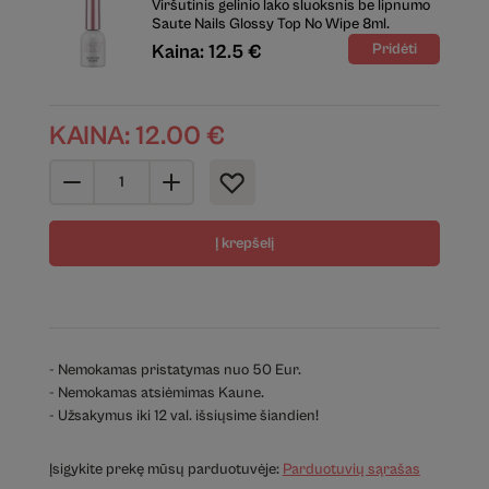
Viršutinis gelinio lako sluoksnis be lipnumo
Saute Nails Glossy Top No Wipe 8ml.
Kaina: 12.5 €
KAINA:
12.00
€
Į krepšelį
- Nemokamas pristatymas nuo 50 Eur.
- Nemokamas atsiėmimas Kaune.
- Užsakymus iki 12 val. išsiųsime šiandien!
Įsigykite prekę mūsų parduotuvėje:
Parduotuvių sąrašas