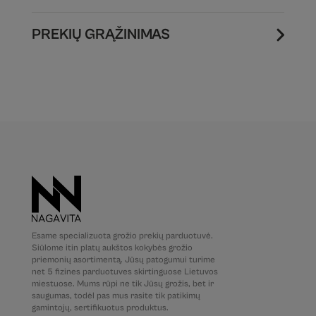
PREKIŲ GRĄŽINIMAS
Esame specializuota grožio prekių parduotuvė.
Siūlome itin platų aukštos kokybės grožio
priemonių asortimentą. Jūsų patogumui turime
net 5 fizines parduotuves skirtinguose Lietuvos
miestuose. Mums rūpi ne tik Jūsų grožis, bet ir
saugumas, todėl pas mus rasite tik patikimų
gamintojų, sertifikuotus produktus.