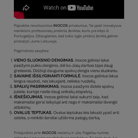
Pajuskite revoliucinius
INOCOS
privalumus. Tai ypač inovatyvus
manikiūro profesionalų prekinis ženklas, kuris yra kilęs iš
Portugalijos. Džiaugiames, kad tokio lygio prekinį ženklą galime
pristatyti Jums Lietuvoje.
Pagrindinės savybės:
VIENO SLUOKSNIO DENGIMAS
. Inocos geliniai lakai
pasižymi puikiu dengimo, dėl ko Jūsų darbas taps daug
greitesnis. Didžioji dauguma spalvų dengia vienu sluoksniu.
SAVAIME IŠSILYGINANTI FORMULĖ
. Inocos gelinius lakus
lengva naudoti, nes lakuojant, nelieka ruoželių.
SPALVŲ PASIRINKIMAS
. Inocos pasižymi didele spalvų
palete, kurioje rasite daug unikalių atspalvių.
IŠNEŠIOJIMAS
. Inocos geliniai lakai sukurti taip, kad
maksimaliai gerai laikytųsi ant nago ir maksimaliai išvengti
atšokimų
OVALUS TEPTUKAS
. Ovalus teptukas leis lakuoti ypač arti
odelės, o minkšti šereliai užtikrina patogų darbą.
Prisijunkite prie
INOCOS
meistrų ir Jūs. Pagaliau turime