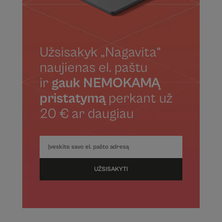
Užsisakyk „Nagavita“
naujienas el. paštu
ir
gauk NEMOKAMĄ
pristatymą
perkant už
20 € ar daugiau
UŽSISAKYTI