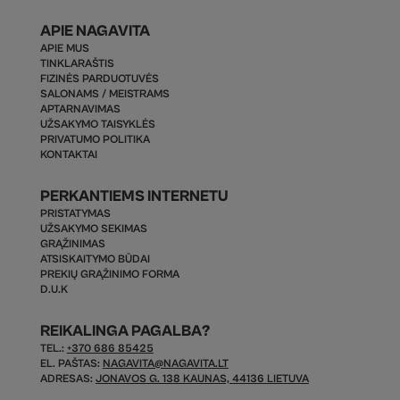
APIE NAGAVITA
APIE MUS
TINKLARAŠTIS
FIZINĖS PARDUOTUVĖS
SALONAMS / MEISTRAMS
APTARNAVIMAS
UŽSAKYMO TAISYKLĖS
PRIVATUMO POLITIKA
KONTAKTAI
PERKANTIEMS INTERNETU
PRISTATYMAS
UŽSAKYMO SEKIMAS
GRĄŽINIMAS
ATSISKAITYMO BŪDAI
PREKIŲ GRĄŽINIMO FORMA
D.U.K
REIKALINGA PAGALBA?
TEL.:
+370 686 85425
EL. PAŠTAS:
NAGAVITA@NAGAVITA.LT
ADRESAS:
JONAVOS G. 138 KAUNAS, 44136 LIETUVA