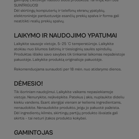
galimybę Lietuvoje naudoti šiuos produktus. Tai linija, kuri Jus
SUINTRIGUOS!
Dėl skirtingų kompiuterių ir telefonų ekranų ypatybių,
elektroninėje parduotuvėje esančių prekių spalva ir forma gali
neatitikti realių prekių spalvų.
LAIKYMO IR NAUDOJIMO YPATUMAI
Laikykite sausoje vietoje, 5–25 °C temperatūroje. Laikykite
atokiau nuo šilumos šaltinių ir tiesioginių saulės spindulių.
Produktas išlaiko savo savybes tik tinkamai laikomas nepažeistoje
pakuotėje. Laikykite produktą originalioje pakuotėje.
Rekomenduojama sunaudoti per 18 mėn. nuo atidarymo dienos.
DĖMESIO!
Tik išoriniam naudojimui. Laikykite vaikams nepasiekiamoje
vietoje. Nenurykite, neįkvėpkite. Patekus į akis, nuplaukite dideliu
kiekiu vandens. Esant alergijai vienam ar keliems ingredientams,
nenaudokite. Nenaudokite produkto, jeigu jo pakuotė pažeista.
Dėl ingredientų kilmės, skirtingų partijų produkto išvaizda gali
skirtis – tai neturi įtakos produkto kokybei.
GAMINTOJAS