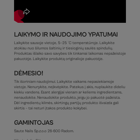
LAIKYMO IR NAUDOJIMO YPATUMAI
Laikykite sausoje vietoje, 5–25 °C temperatūroje. Laikykite
atokiau nuo šilumos šaltinių ir tiesioginių saulės spindulių.
Produktas išlaiko savo savybes tik tinkamai laikomas nepažeistoje
pakuotėje. Laikykite produktą originalioje pakuotėje.
DĖMESIO!
Tik išoriniam naudojimui. Laikykite vaikams nepasiekiamoje
vietoje. Nenurykite, neįkvėpkite. Patekus į akis, nuplaukite dideliu
kiekiu vandens. Esant alergijai vienam ar keliems ingredientams,
nenaudokite. Nenaudokite produkto, jeigu jo pakuotė pažeista.
Dėl ingredientų kilmės, skirtingų partijų produkto išvaizda gali
skirtis – tai neturi įtakos produkto kokybei.
GAMINTOJAS
Saute Nails Sp.z.o.o 26-600 Radom.