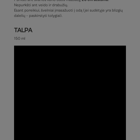
Nepurkšti ant veido ir drabužių.
Esant poreikiui, švelniai įmasažuoti į odą (jei sudėtyje yra blizgių
dalelių – paskirstyti tolygiai).
TALPA
150 ml