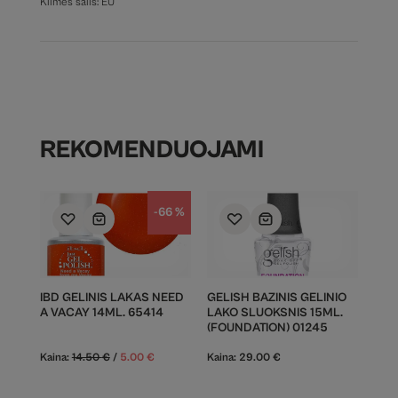
Kilmės šalis: EU
REKOMENDUOJAMI
-66 %
IBD GELINIS LAKAS NEED
GELISH BAZINIS GELINIO
A VACAY 14ML. 65414
LAKO SLUOKSNIS 15ML.
(FOUNDATION) 01245
Kaina:
14.50
€
/
5.00
€
Kaina:
29.00
€