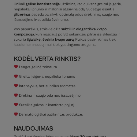
Unikali
gelinė konsistencija
užtikrina, kad dulksna greitai įsigeria,
nepalieka lipnumo ir maloniai atgaivina odą. Sudėtyje esantis
glicerinas
padeda palaikyti optimalų odos drėkinimą, saugo nuo
išsausėjimo ir suteikia švelnumo.
Vos papurškus, atsiskleidžia
subtili ir elegantiška kvapo
kompozicija
, kuri maždaug po 30 sekundžių pilnai išsiskleidžia ir
sukuria
ilgalaikę, švelnią kvapo aurą
. Puikus pasirinkimas tiek
kasdieniam naudojimui, tiek ypatingoms progoms.
KODĖL VERTA RINKTIS?
Lengva gelinė tekstūra
Greitai įsigeria, nepalieka lipnumo
Intensyvus, bet subtilus aromatas
Drėkina ir saugo odą nuo išsausėjimo
Suteikia gaivos ir komforto pojūtį
Dermatologiškai patikrintas produktas
NAUDOJIMAS
Purkšti ant švarios kūno odos maždaug
20 cm atstumu
.