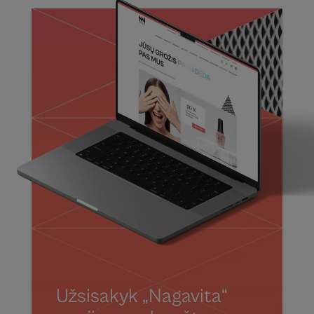
Užsisakyk „Nagavita“