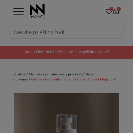
0
0
Products
search
Ar jau išbandei Ardell vienfazius gelinius lakus?
Pradžia
/
Manikiūras
/
Kūno odos priežiūra
/
Kūno
dulksnos
/
Gelinė Kūno Dulksna Saute Care „Aura of Elegance“