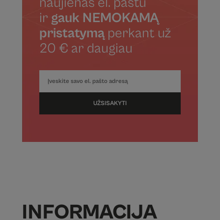
naujienas el. paštu
ir
gauk NEMOKAMĄ
pristatymą
perkant už
20 € ar daugiau
UŽSISAKYTI
INFORMACIJA