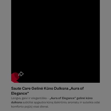
Saute Care Gelinė Kūno Dulksna „Aura of
Elegance“
Lengva, gaivi ir elegantiška –
„Aura of Elegance“ gelinė kūno
dulksna
subtiliai apgaubia kūną išskirtiniu aromatu ir suteikia odai
komforto pojūtį visai dienai.