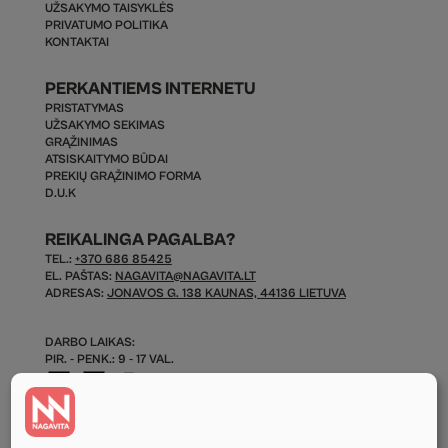
UŽSAKYMO TAISYKLĖS
PRIVATUMO POLITIKA
KONTAKTAI
PERKANTIEMS INTERNETU
PRISTATYMAS
UŽSAKYMO SEKIMAS
GRĄŽINIMAS
ATSISKAITYMO BŪDAI
PREKIŲ GRĄŽINIMO FORMA
D.U.K
REIKALINGA PAGALBA?
TEL.:
+370 686 85425
EL. PAŠTAS:
NAGAVITA@NAGAVITA.LT
ADRESAS:
JONAVOS G. 138 KAUNAS, 44136 LIETUVA
DARBO LAIKAS:
PIR. - PENK.: 9 - 17 VAL.