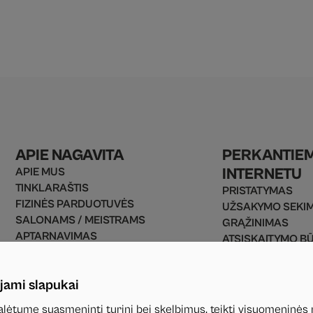
APIE NAGAVITA
PERKANTIE
INTERNETU
APIE MUS
TINKLARAŠTIS
PRISTATYMAS
FIZINĖS PARDUOTUVĖS
UŽSAKYMO SEKI
SALONAMS / MEISTRAMS
GRĄŽINIMAS
APTARNAVIMAS
ATSISKAITYMO B
UŽSAKYMO TAISYKLĖS
PREKIŲ GRĄŽINI
PRIVATUMO POLITIKA
D.U.K
jami slapukai
KONTAKTAI
lėtume suasmeninti turinį bei skelbimus, teikti visuomeninės