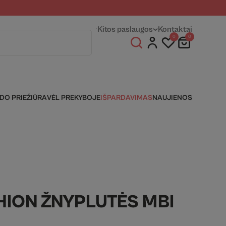
entams
Fizinės parduotuvės
Kitos paslaugos
Kontaktai
0
0
IDO PRIEŽIŪRA
VĖL PREKYBOJE
IŠPARDAVIMAS
NAUJIENOS
HION ŽNYPLUTĖS MBI