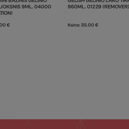
INI BAZINIS GELINIO
GELISH GELINIO LAKO TIR
UOKSNIS 9ML. 04000
960ML. 01229 (REMOVER
TION)
.00
€
Kaina:
35.00
€