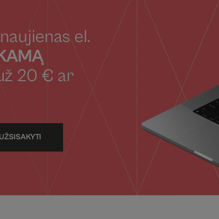
naujienas el.
OKAMĄ
už 20 € ar
UŽSISAKYTI