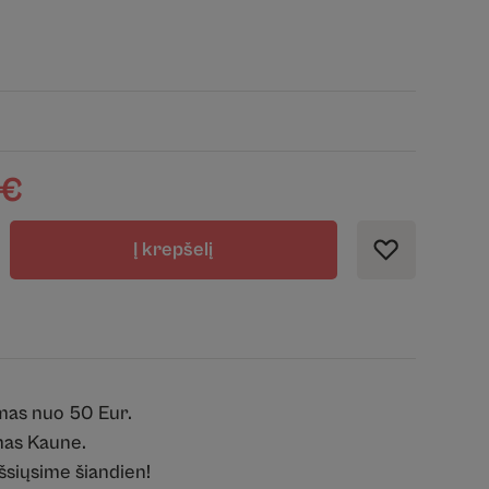
€
Į krepšelį
mas nuo 50 Eur.
as Kaune.
išsiųsime šiandien!