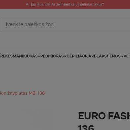
Ar jau išbandei Ardell vienfazius gelinius lakus?
tolinė pagalba
Tinklaraštis
Salonams/Meistrams
Informacija kli
Products
search
PREKĖS
MANIKIŪRAS
PEDIKIŪRAS
DEPILIACIJA
BLAKSTIENOS
VE
ion žnyplutės MBI 136
EURO FAS
136