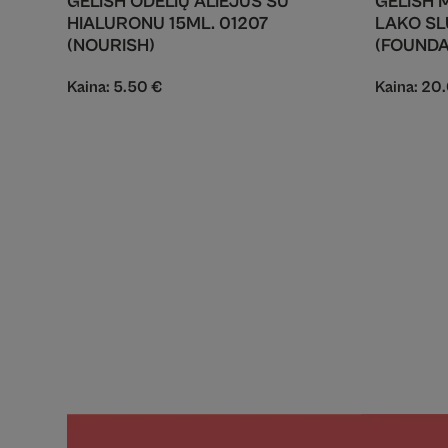
GELISH ODELIŲ ALIEJUS SU
GELISH M
HIALURONU 15ML. 01207
LAKO SL
(NOURISH)
(FOUNDA
Kaina:
5.50
€
Kaina:
20