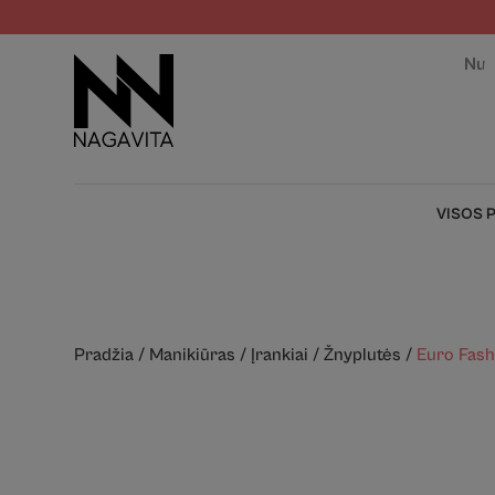
Nuo
VISOS 
Pradžia
/
Manikiūras
/
Įrankiai
/
Žnyplutės
/
Euro Fash