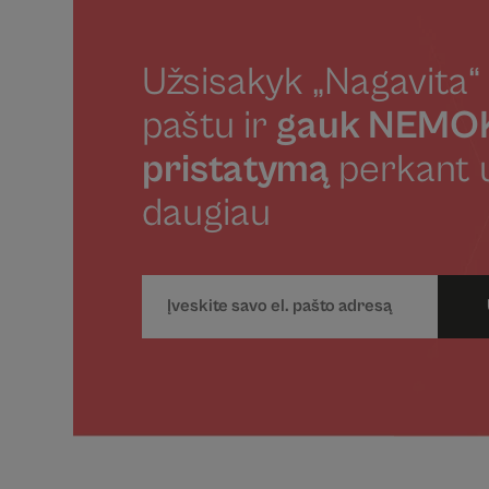
Užsisakyk „Nagavita“ 
paštu ir
gauk NEM
pristatymą
perkant 
daugiau