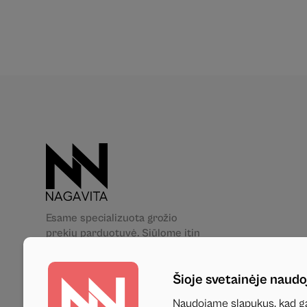
Esame specializuota grožio
prekių parduotuvė. Siūlome itin
platų aukštos kokybės grožio
priemonių asortimentą. Jūsų
Šioje svetainėje naudo
patogumui turime net 5 fizines
parduotuves skirtinguose
Naudojame slapukus, kad ga