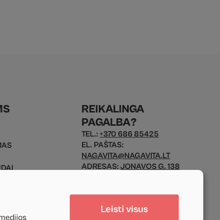
MS
REIKALINGA
PAGALBA?
TEL.:
+370 686 85425
EL. PAŠTAS:
MAS
NAGAVITA@NAGAVITA.LT
ADRESAS:
JONAVOS G. 138
ŪDAI
KAUNAS, 44136 LIETUVA
MO FORMA
DARBO LAIKAS:
Leisti visus
 medijos
PIR. - PENK.: 9 - 17 VAL.