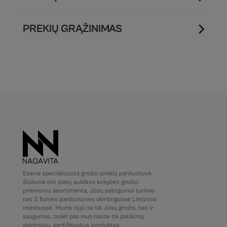
PREKIŲ GRĄŽINIMAS
Esame specializuota grožio prekių parduotuvė.
Siūlome itin platų aukštos kokybės grožio
priemonių asortimentą. Jūsų patogumui turime
net 5 fizines parduotuves skirtinguose Lietuvos
miestuose. Mums rūpi ne tik Jūsų grožis, bet ir
saugumas, todėl pas mus rasite tik patikimų
gamintojų, sertifikuotus produktus.