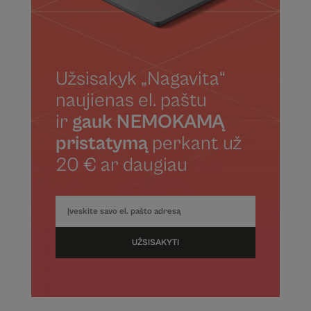
Užsisakyk „Nagavita“
naujienas el. paštu
ir
gauk NEMOKAMĄ
pristatymą
perkant už
20 € ar daugiau
UŽSISAKYTI