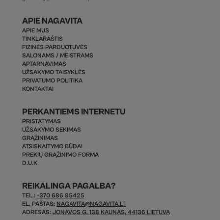
APIE NAGAVITA
APIE MUS
TINKLARAŠTIS
FIZINĖS PARDUOTUVĖS
SALONAMS / MEISTRAMS
APTARNAVIMAS
UŽSAKYMO TAISYKLĖS
PRIVATUMO POLITIKA
KONTAKTAI
PERKANTIEMS INTERNETU
PRISTATYMAS
UŽSAKYMO SEKIMAS
GRĄŽINIMAS
ATSISKAITYMO BŪDAI
PREKIŲ GRĄŽINIMO FORMA
D.U.K
REIKALINGA PAGALBA?
TEL.:
+370 686 85425
EL. PAŠTAS:
NAGAVITA@NAGAVITA.LT
ADRESAS:
JONAVOS G. 138 KAUNAS, 44136 LIETUVA