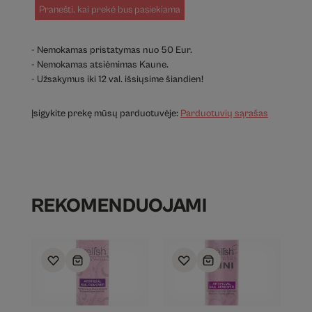
Pranešti, kai prekė bus pasiekiama
- Nemokamas pristatymas nuo 50 Eur.
- Nemokamas atsiėmimas Kaune.
- Užsakymus iki 12 val. išsiųsime šiandien!
Įsigykite prekę mūsų parduotuvėje:
Parduotuvių sąrašas
REKOMENDUOJAMI