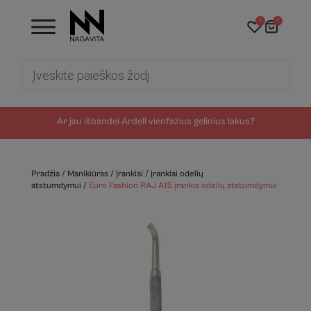
0
0
Products
search
Ar jau išbandei Ardell vienfazius gelinius lakus?
Pradžia
/
Manikiūras
/
Įrankiai
/
Įrankiai odelių
atstumdymui
/
Euro Fashion RAJ A15 įrankis odelių atstumdymui