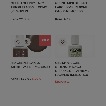
GELISH GELINIO LAKO
GELISH MINI GELINIO
TIRPIKLIS 480ML. 01249
LAKO TIRPIKLIS 60ML.
(REMOVER)
04012 (REMOVER)
Kaina:
22.00
€
Kaina:
4.70
€
-66 %
IBD GELINIS LAKAS
GELISH VITAGEL
STREET WISE 14ML. 57085
STRENGTH NAGŲ
STIPRIKLIS - TVIRTIEMS
NAGAMS 15ML. 01150
Kaina:
14.50
€
/
5.00
€
Išparduota