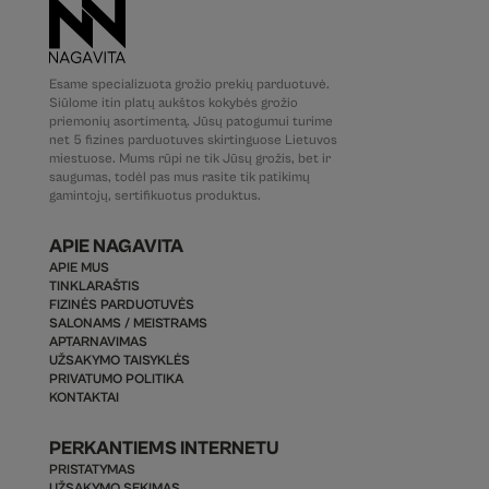
Esame specializuota grožio prekių parduotuvė.
Siūlome itin platų aukštos kokybės grožio
priemonių asortimentą. Jūsų patogumui turime
net 5 fizines parduotuves skirtinguose Lietuvos
miestuose. Mums rūpi ne tik Jūsų grožis, bet ir
saugumas, todėl pas mus rasite tik patikimų
gamintojų, sertifikuotus produktus.
APIE NAGAVITA
APIE MUS
TINKLARAŠTIS
FIZINĖS PARDUOTUVĖS
SALONAMS / MEISTRAMS
APTARNAVIMAS
UŽSAKYMO TAISYKLĖS
PRIVATUMO POLITIKA
KONTAKTAI
PERKANTIEMS INTERNETU
PRISTATYMAS
UŽSAKYMO SEKIMAS