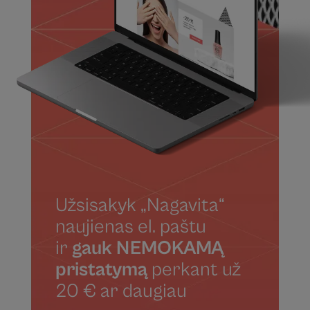
Užsisakyk „Nagavita“
naujienas el. paštu
ir
gauk NEMOKAMĄ
pristatymą
perkant už
20 € ar daugiau