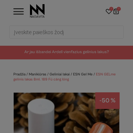
0
0
Products
search
Ar jau išbandei Ardell vienfazius gelinius lakus?
Pradžia
/
Manikiūras
/
Geliniai lakai
/
ESN Gel Me
/
ESN GELme
gelinis lakas 8ml. 189 Fú cáng lóng
-50 %