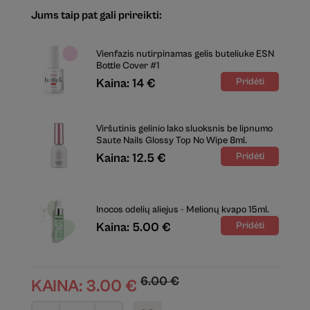
Jums taip pat gali prireikti:
Vienfazis nutirpinamas gelis buteliuke ESN
Bottle Cover #1
Kaina: 14 €
Viršutinis gelinio lako sluoksnis be lipnumo
Saute Nails Glossy Top No Wipe 8ml.
Kaina: 12.5 €
Inocos odelių aliejus - Melionų kvapo 15ml.
Kaina: 5.00 €
6.00
€
KAINA:
3.00
€