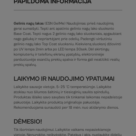
PAPILDOMA INFORMACIJA
Gelinis nagų lakas
(ESN GelMe) Naudojimas: prieš naudojimą
gerai sumaišyti. Tepti ant apatinio gelinio nagų lako sluoksnio
Base Coat. Tepti nagus 2 gelinio nagų lako sluoksniais, apgaubiant
nago galiuką ir nepriartėjant prie odelių. Padengti viršutiniu
gelinio nagų lako Top Coat sluoksniu. Kiekvieną sluoksnį džiovinti
po UV lempa 2min arba po LED lempa 30sek. Dėl skirtingų
kompiuterių ir telefonų ekranų ypatybių, elektroninėje
parduotuvėje esančių prekių spalva ir forma gali neatitikti realių
prekių spalvų.
LAIKYMO IR NAUDOJIMO YPATUMAI
Laikykite sausoje vietoje, 5–25 °C temperatūroje. Laikykite
atokiau nuo šilumos šaltinių ir tiesioginių saulės spindulių.
Produktas išlaiko savo savybes tik tinkamai laikomas nepažeistoje
pakuotėje. Laikykite produktą originalioje pakuotėje.
Rekomenduojama sunaudoti per 18 mėn. nuo atidarymo dienos.
DĖMESIO!
Tik išoriniam naudojimui. Laikykite vaikams nepasiekiamoje
vietoje. Nenurykite, neįkvėpkite. Patekus į akis, nuplaukite dideliu