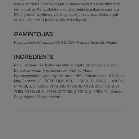
kiekiu vandens. Esant alergijai vienam ar keliems ingredientams,
nenaudokite. Nenaudokite produkto, jeigu jo pakuotė pažeista.
Dėl ingredientų kilmės, skirtingų partijų produkto išvaizda gali
skirtis – tai neturi įtakos produkto kokybei.
GAMINTOJAS
Powstancow Warszawy 69, 83-000 Pruszcz Gdanski, Poland.
INGREDIENTS
Polyurethane-53, Isobornyl Methacrylate, Triethylene Glycol
Dimethacrylate, Hydroxypropyl Methacrylate,
Hydroxycyclohexylphenyl Ketonem BHT, Polyurethane-33, Silica,
May Contain ± CI 15850, CI 15850, CI 15880, CI 19140, CI 42090,
CI 45380, CI 60725, CI 73360, CI 77000, CI 77007, CI 77019, CI
77163, CI 77288, CI 77491, CI 77499, CI77510, CI 77891, Tin Oxides,
Polyethylene Terephthalate.