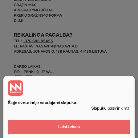
GRĄŽINIMAS
ATSISKAITYMO BŪDAI
PREKIŲ GRĄŽINIMO FORMA
D.U.K
REIKALINGA PAGALBA?
TEL.:
+370 686 85425
EL. PAŠTAS:
NAGAVITA@NAGAVITA.LT
ADRESAS:
JONAVOS G. 138 KAUNAS, 44136 LIETUVA
DARBO LAIKAS:
PIR. - PENK.: 9 - 17 VAL.
Šioje svetainėje naudojami slapukai
Slapukų pasirinkimai
© 2026 Visos Teisės Saugomos.
Leisti visus
Privatumo politika