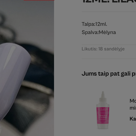
Talpa:
12ml.
Spalva:
Mėlyna
Likutis: 18 sandėlyje
Jums taip pat gali pr
Mo
mi
Ka