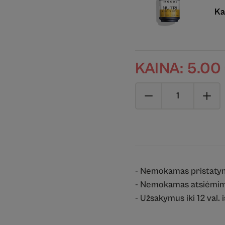
Ka
KAINA:
5.00
- Nemokamas pristaty
- Nemokamas atsiėmim
- Užsakymus iki 12 val. 