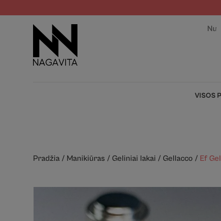
Nuo
VISOS 
Pradžia
/
Manikiūras
/
Geliniai lakai
/
Gellacco
/
Ef Ge