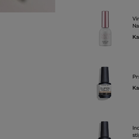
Vi
Na
Ka
Pr
Ka
In
st