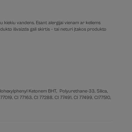
iu kiekiu vandens. Esant alergijai vienam ar keliems
ukto išvaizda gali skirtis – tai neturi įtakos produkto
lohexylphenyl Ketonem BHT, Polyurethane-33, Silica,
7019, CI 77163, CI 77288, CI 77491, CI 77499, CI77510,