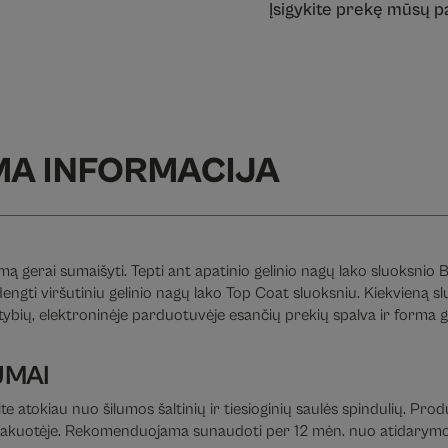
Įsigykite prekę mūsų 
MA INFORMACIJA
ą gerai sumaišyti. Tepti ant apatinio gelinio nagų lako sluoksnio B
adengti viršutiniu gelinio nagų lako Top Coat sluoksniu. Kiekvieną
bių, elektroninėje parduotuvėje esančių prekių spalva ir forma gali
UMAI
te atokiau nuo šilumos šaltinių ir tiesioginių saulės spindulių. Pro
je pakuotėje. Rekomenduojama sunaudoti per 12 mėn. nuo atidarymo