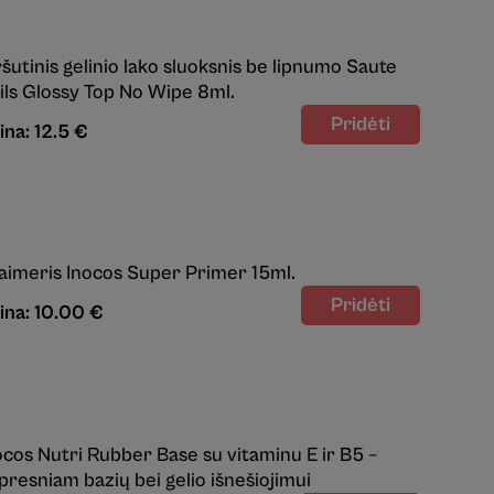
ršutinis gelinio lako sluoksnis be lipnumo Saute
ils Glossy Top No Wipe 8ml.
ina: 12.5 €
aimeris Inocos Super Primer 15ml.
ina: 10.00 €
ocos Nutri Rubber Base su vitaminu E ir B5 –
ipresniam bazių bei gelio išnešiojimui