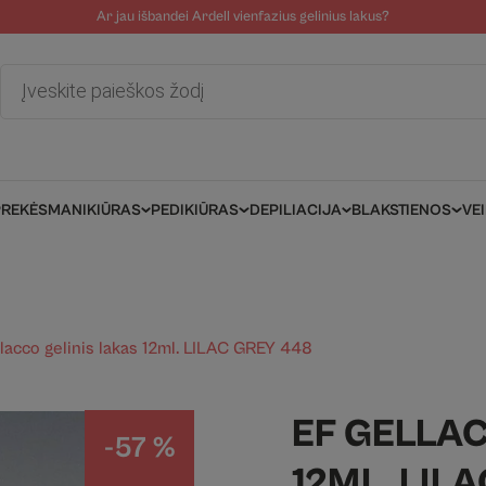
Ar jau išbandei Ardell vienfazius gelinius lakus?
tolinė pagalba
Tinklaraštis
Salonams/Meistrams
Informacija kli
Products
search
PREKĖS
MANIKIŪRAS
PEDIKIŪRAS
DEPILIACIJA
BLAKSTIENOS
VE
llacco gelinis lakas 12ml. LILAC GREY 448
EF GELLAC
-57 %
12ML. LIL