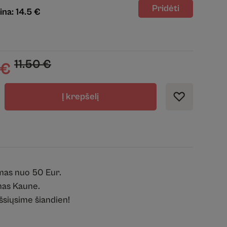
ina: 14.5 €
11.50
€
€
Į krepšelį
mas nuo 50 Eur.
as Kaune.
išsiųsime šiandien!