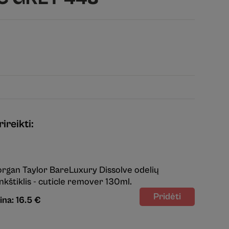
ireikti:
rgan Taylor BareLuxury Dissolve odelių
nkštiklis - cuticle remover 130ml.
ina: 16.5 €