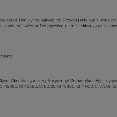
e vietoje. Nenurykite, neįkvėpkite. Patekus į akis, nuplaukite didel
jo pakuotė pažeista. Dėl ingredientų kilmės, skirtingų partijų prod
Poland.
 Glycol Dimethacrylate, Hydroxypropyl Methacrylate, Hydroxycyc
CI 42090, CI 45380, CI 60725, CI 73360, CI 77000, CI 77007, CI 7