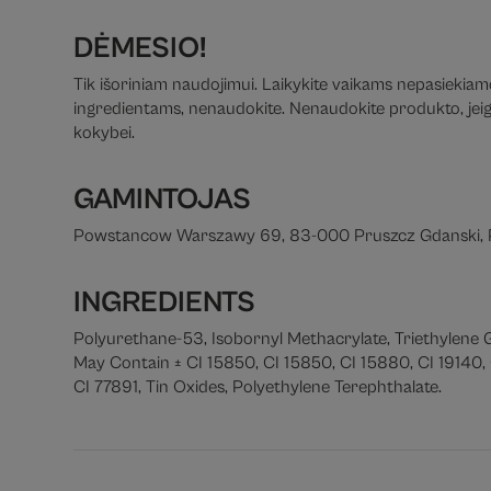
DĖMESIO!
Tik išoriniam naudojimui. Laikykite vaikams nepasiekiamoj
ingredientams, nenaudokite. Nenaudokite produkto, jeigu 
kokybei.
GAMINTOJAS
Powstancow Warszawy 69, 83-000 Pruszcz Gdanski, 
INGREDIENTS
Polyurethane-53, Isobornyl Methacrylate, Triethylene
May Contain ± CI 15850, CI 15850, CI 15880, CI 19140, 
CI 77891, Tin Oxides, Polyethylene Terephthalate.