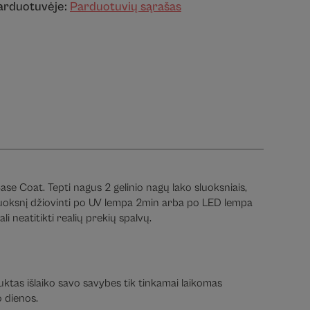
parduotuvėje:
Parduotuvių sąrašas
ase Coat. Tepti nagus 2 gelinio nagų lako sluoksniais,
 sluoksnį džiovinti po UV lempa 2min arba po LED lempa
 neatitikti realių prekių spalvų.
duktas išlaiko savo savybes tik tinkamai laikomas
 dienos.