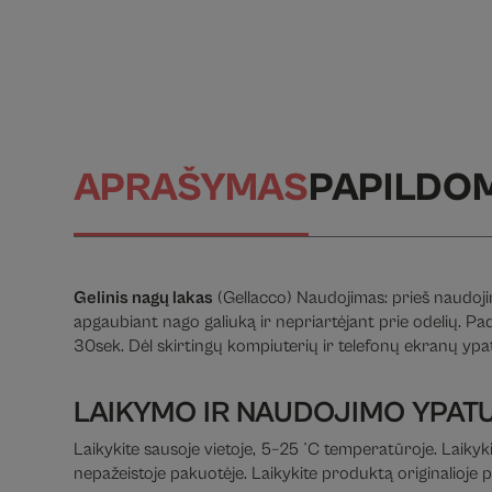
APRAŠYMAS
PAPILDO
Gelinis nagų lakas
(Gellacco) Naudojimas: prieš naudojim
apgaubiant nago galiuką ir nepriartėjant prie odelių. P
30sek. Dėl skirtingų kompiuterių ir telefonų ekranų ypaty
LAIKYMO IR NAUDOJIMO YPAT
Laikykite sausoje vietoje, 5–25 °C temperatūroje. Laikyki
nepažeistoje pakuotėje. Laikykite produktą originalio