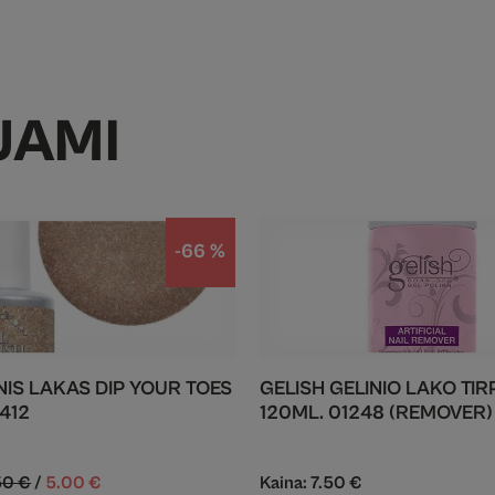
JAMI
-66 %
INIS LAKAS DIP YOUR TOES
GELISH GELINIO LAKO TIR
412
120ML. 01248 (REMOVER)
50
€
/
5.00
€
Kaina:
7.50
€