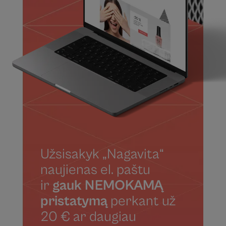
Užsisakyk „Nagavita“
naujienas el. paštu
ir
gauk NEMOKAMĄ
pristatymą
perkant už
20 € ar daugiau