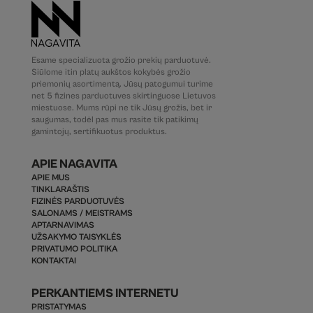
Esame specializuota grožio prekių parduotuvė.
Siūlome itin platų aukštos kokybės grožio
priemonių asortimentą. Jūsų patogumui turime
net 5 fizines parduotuves skirtinguose Lietuvos
miestuose. Mums rūpi ne tik Jūsų grožis, bet ir
saugumas, todėl pas mus rasite tik patikimų
gamintojų, sertifikuotus produktus.
APIE NAGAVITA
APIE MUS
TINKLARAŠTIS
FIZINĖS PARDUOTUVĖS
SALONAMS / MEISTRAMS
APTARNAVIMAS
UŽSAKYMO TAISYKLĖS
PRIVATUMO POLITIKA
KONTAKTAI
PERKANTIEMS INTERNETU
PRISTATYMAS