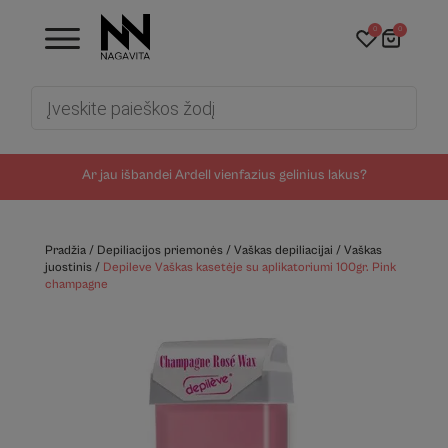
0
0
Products
search
Ar jau išbandei Ardell vienfazius gelinius lakus?
Pradžia
/
Depiliacijos priemonės
/
Vaškas depiliacijai
/
Vaškas
juostinis
/
Depileve Vaškas kasetėje su aplikatoriumi 100gr. Pink
champagne