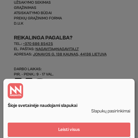
UŽSAKYMO SEKIMAS
GRĄŽINIMAS
ATSISKAITYMO BŪDAI
PREKIŲ GRĄŽINIMO FORMA
D.U.K
REIKALINGA PAGALBA?
TEL.:
+370 686 85425
EL. PAŠTAS:
NAGAVITA@NAGAVITA.LT
ADRESAS:
JONAVOS G. 138 KAUNAS, 44136 LIETUVA
DARBO LAIKAS:
PIR. - PENK.: 9 - 17 VAL.
Šioje svetainėje naudojami slapukai
Slapukų pasirinkimai
© 2026 Visos Teisės Saugomos.
Leisti visus
Privatumo politika