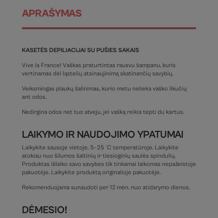
APRAŠYMAS
KASETĖS DEPILIACIJAI SU PUŠIES SAKAIS
Vive la France! Vaškas praturtintas rausvu šampanu, kuris
vertinamas dėl ląstelių atsinaujinimą skatinančių savybių.
Veiksmingas plaukų šalinimas, kurio metu nelieka vaško likučių
ant odos.
Nedirgina odos net tuo atveju, jei vašką reikia tepti du kartus.
LAIKYMO IR NAUDOJIMO YPATUMAI
Laikykite sausoje vietoje, 5–25 °C temperatūroje. Laikykite
atokiau nuo šilumos šaltinių ir tiesioginių saulės spindulių.
Produktas išlaiko savo savybes tik tinkamai laikomas nepažeistoje
pakuotėje. Laikykite produktą originalioje pakuotėje.
Rekomenduojama sunaudoti per 12 mėn. nuo atidarymo dienos.
DĖMESIO!