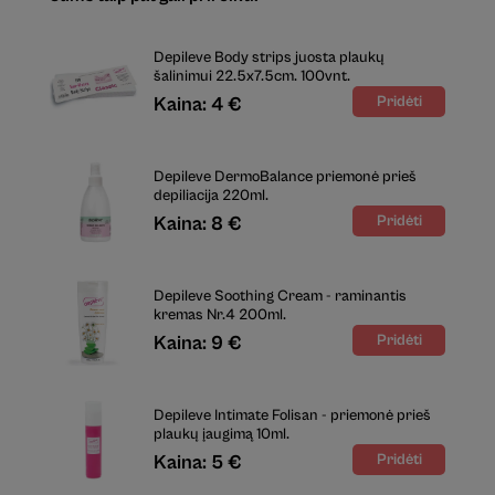
Depileve Body strips juosta plaukų
šalinimui 22.5x7.5cm. 100vnt.
Kaina: 4 €
Depileve DermoBalance priemonė prieš
depiliacija 220ml.
Kaina: 8 €
Depileve Soothing Cream - raminantis
kremas Nr.4 200ml.
Kaina: 9 €
Depileve Intimate Folisan - priemonė prieš
plaukų įaugimą 10ml.
Kaina: 5 €