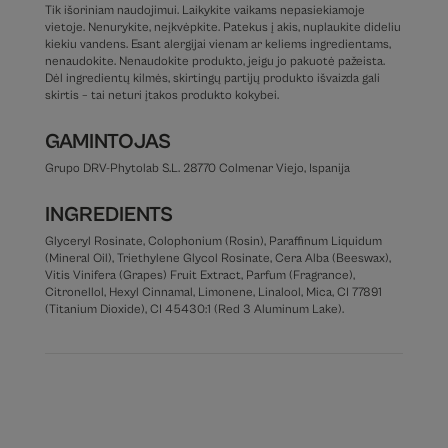
Tik išoriniam naudojimui. Laikykite vaikams nepasiekiamoje
vietoje. Nenurykite, neįkvėpkite. Patekus į akis, nuplaukite dideliu
kiekiu vandens. Esant alergijai vienam ar keliems ingredientams,
nenaudokite. Nenaudokite produkto, jeigu jo pakuotė pažeista.
Dėl ingredientų kilmės, skirtingų partijų produkto išvaizda gali
skirtis – tai neturi įtakos produkto kokybei.
GAMINTOJAS
Grupo DRV-Phytolab S.L. 28770 Colmenar Viejo, Ispanija
INGREDIENTS
Glyceryl Rosinate, Colophonium (Rosin), Paraffinum Liquidum
(Mineral Oil), Triethylene Glycol Rosinate, Cera Alba (Beeswax),
Vitis Vinifera (Grapes) Fruit Extract, Parfum (Fragrance),
Citronellol, Hexyl Cinnamal, Limonene, Linalool, Mica, CI 77891
(Titanium Dioxide), CI 45430:1 (Red 3 Aluminum Lake).