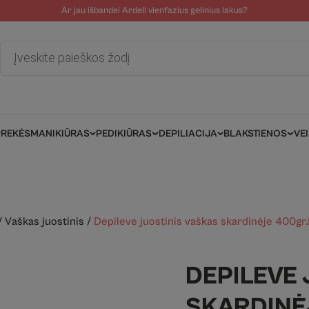
Ar jau išbandei Ardell vienfazius gelinius lakus?
tolinė pagalba
Tinklaraštis
Salonams/Meistrams
Informacija kli
Products
search
PREKĖS
MANIKIŪRAS
PEDIKIŪRAS
DEPILIACIJA
BLAKSTIENOS
VE
/
Vaškas juostinis
/
Depileve juostinis vaškas skardinėje 400gr.
DEPILEVE 
SKARDINĖ