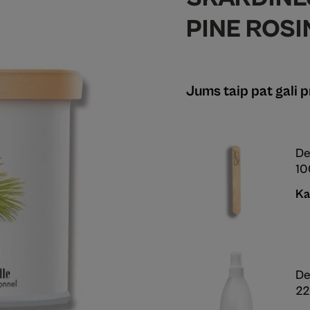
PINE ROSI
Jums taip pat gali pr
De
10
Ka
De
22