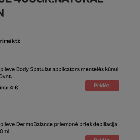
N
ireikti:
pileve Body Spatulas applicators mentelės kūnui
0vnt.
ina: 4 €
pileve DermoBalance priemonė prieš depiliacija
0ml.