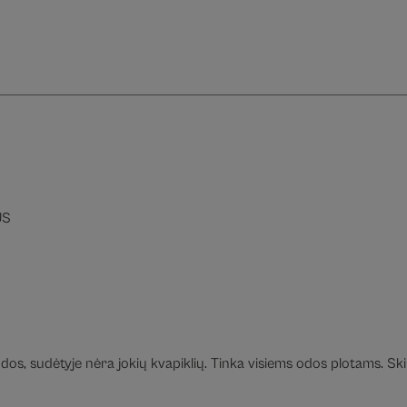
ŪS
odos, sudėtyje nėra jokių kvapiklių. Tinka visiems odos plotams. S