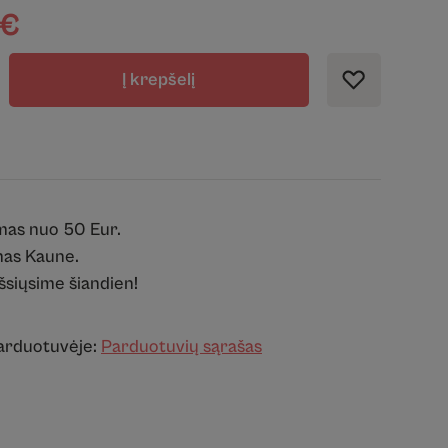
€
Į krepšelį
mas nuo 50 Eur.
as Kaune.
išsiųsime šiandien!
parduotuvėje:
Parduotuvių sąrašas