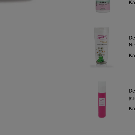
Ka
De
Nr
Ka
De
įa
Ka