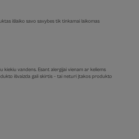
duktas išlaiko savo savybes tik tinkamai laikomas
iu kiekiu vandens. Esant alergijai vienam ar keliems
ukto išvaizda gali skirtis – tai neturi įtakos produkto