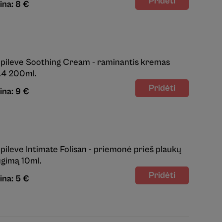
ina: 8 €
pileve Soothing Cream - raminantis kremas
.4 200ml.
ina: 9 €
pileve Intimate Folisan - priemonė prieš plaukų
ugimą 10ml.
ina: 5 €