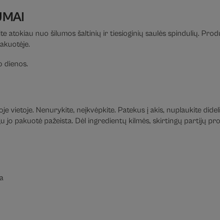
UMAI
te atokiau nuo šilumos šaltinių ir tiesioginių saulės spindulių. Pro
pakuotėje.
 dienos.
e vietoje. Nenurykite, neįkvėpkite. Patekus į akis, nuplaukite didel
jo pakuotė pažeista. Dėl ingredientų kilmės, skirtingų partijų prod
ja