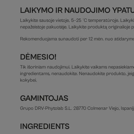
LAIKYMO IR NAUDOJIMO YPAT
Laikykite sausoje vietoje, 5–25 °C temperatūroje. Laikyki
nepažeistoje pakuotėje. Laikykite produktą originalioje 
Rekomenduojama sunaudoti per 12 mėn. nuo atidarymo
DĖMESIO!
Tik išoriniam naudojimui. Laikykite vaikams nepasiekiamoj
ingredientams, nenaudokite. Nenaudokite produkto, jeigu 
kokybei.
GAMINTOJAS
Grupo DRV-Phytolab S.L. 28770 Colmenar Viejo, Ispani
INGREDIENTS