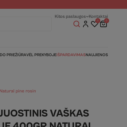
entams
Fizinės parduotuvės
Kitos paslaugos
Kontaktai
0
0
IDO PRIEŽIŪRA
VĖL PREKYBOJE
IŠPARDAVIMAS
NAUJIENOS
Natural pine rosin
JUOSTINIS VAŠKAS
JE 400GR.NATURAL