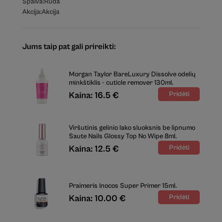
Spalva:
Ruda
Akcija:
Akcija
Jums taip pat gali prireikti:
Morgan Taylor BareLuxury Dissolve odelių
minkštiklis - cuticle remover 130ml.
Kaina: 16.5 €
Viršutinis gelinio lako sluoksnis be lipnumo
Saute Nails Glossy Top No Wipe 8ml.
Kaina: 12.5 €
Praimeris Inocos Super Primer 15ml.
Kaina: 10.00 €