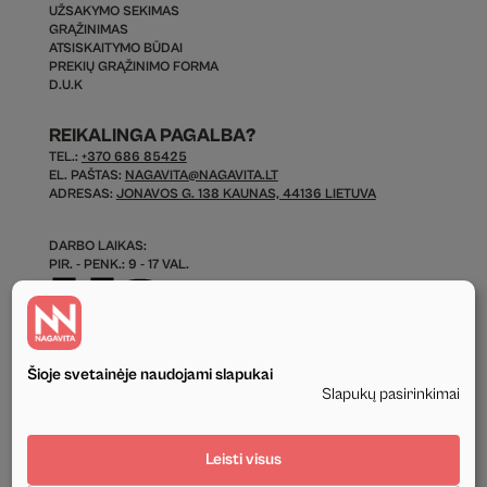
UŽSAKYMO SEKIMAS
GRĄŽINIMAS
ATSISKAITYMO BŪDAI
PREKIŲ GRĄŽINIMO FORMA
D.U.K
REIKALINGA PAGALBA?
TEL.:
+370 686 85425
EL. PAŠTAS:
NAGAVITA@NAGAVITA.LT
ADRESAS:
JONAVOS G. 138 KAUNAS, 44136 LIETUVA
DARBO LAIKAS:
PIR. - PENK.: 9 - 17 VAL.
Šioje svetainėje naudojami slapukai
Slapukų pasirinkimai
© 2026 Visos Teisės Saugomos.
Leisti visus
Privatumo politika