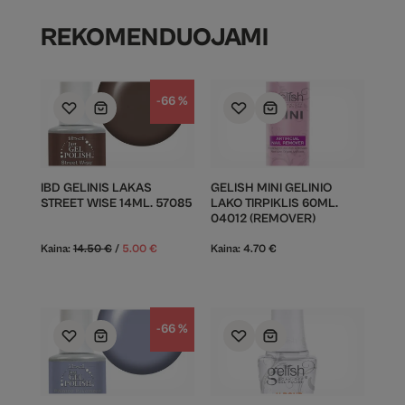
REKOMENDUOJAMI
-66 %
IBD GELINIS LAKAS
GELISH MINI GELINIO
STREET WISE 14ML. 57085
LAKO TIRPIKLIS 60ML.
04012 (REMOVER)
Kaina:
14.50
€
/
5.00
€
Kaina:
4.70
€
-66 %