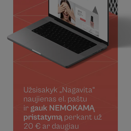
Užsisakyk „Nagavita“
naujienas el. paštu
ir
gauk NEMOKAMĄ
pristatymą
perkant už
20 € ar daugiau