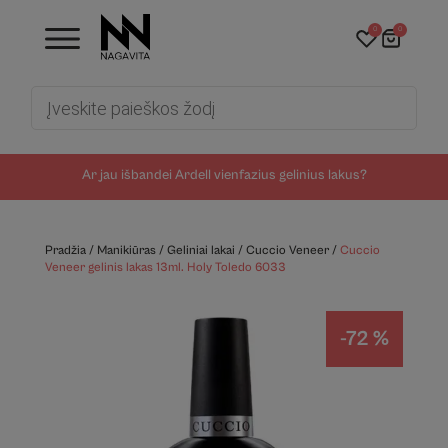
0
0
Products
search
Ar jau išbandei Ardell vienfazius gelinius lakus?
Pradžia
/
Manikiūras
/
Geliniai lakai
/
Cuccio Veneer
/
Cuccio
Veneer gelinis lakas 13ml. Holy Toledo 6033
-72 %