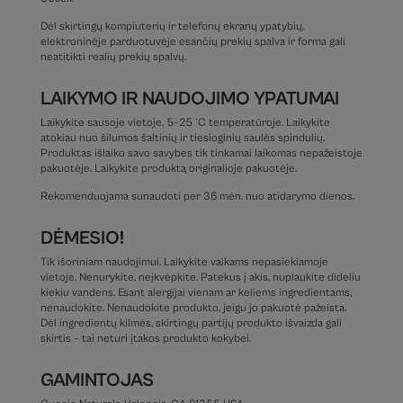
Dėl skirtingų kompiuterių ir telefonų ekranų ypatybių,
elektroninėje parduotuvėje esančių prekių spalva ir forma gali
neatitikti realių prekių spalvų.
LAIKYMO IR NAUDOJIMO YPATUMAI
Laikykite sausoje vietoje, 5–25 °C temperatūroje. Laikykite
atokiau nuo šilumos šaltinių ir tiesioginių saulės spindulių.
Produktas išlaiko savo savybes tik tinkamai laikomas nepažeistoje
pakuotėje. Laikykite produktą originalioje pakuotėje.
Rekomenduojama sunaudoti per 36 mėn. nuo atidarymo dienos.
DĖMESIO!
Tik išoriniam naudojimui. Laikykite vaikams nepasiekiamoje
vietoje. Nenurykite, neįkvėpkite. Patekus į akis, nuplaukite dideliu
kiekiu vandens. Esant alergijai vienam ar keliems ingredientams,
nenaudokite. Nenaudokite produkto, jeigu jo pakuotė pažeista.
Dėl ingredientų kilmės, skirtingų partijų produkto išvaizda gali
skirtis – tai neturi įtakos produkto kokybei.
GAMINTOJAS