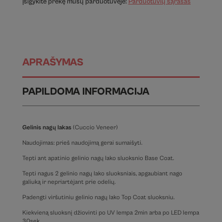
Įsigykite prekę mūsų parduotuvėje:
Parduotuvių sąrašas
APRAŠYMAS
PAPILDOMA INFORMACIJA
Gelinis nagų lakas
(Cuccio Veneer)
Naudojimas: prieš naudojimą gerai sumaišyti.
Tepti ant apatinio gelinio nagų lako sluoksnio Base Coat.
Tepti nagus 2 gelinio nagų lako sluoksniais, apgaubiant nago
galiuką ir nepriartėjant prie odelių.
Padengti viršutiniu gelinio nagų lako Top Coat sluoksniu.
Kiekvieną sluoksnį džiovinti po UV lempa 2min arba po LED lempa
30sek.