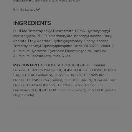
Cuccio Naturale Valencia, CA 91355 USA
Kilmės šalis: JAV
INGREDIENTS
Di-HEMA Trimethylhexyl Dicarbamate, HEMA, Hydroxypropyl
Methacrylate, PEG-9 Dimethacrylate, Isopropyl Alcohol, Butyl
Acetate, Ethyl Acetate, Hydroxycyclohexyl Phenyl Ketone,
Trimethylbenzoyl Diphenylphosphire Oxide, CI 60725 (Violet 2),
Aluminum Hydroxide, Synthetic Fluorphlogopite, Calcium
Aluminum Borosilcilate, Mica, Silica.
MAY CONTAIN (+/-):
CI 15850 (Red 6), CI 77891 (Titanium
Dioxide), CI 47005 (Yellow 10), CI 42090 (Blue 1), CI 15880 (Red
34), CI (19140 (Yellow 5), CI 77266 (Black 2), CI 77492 (Iron
Oxides), CI 77491 (Iron Oxides), CI 15850 (Red 7), CI 77499 (Iron
Oxides), CI 45410 (Red 27), CI 77510 (Ferric Ammonium
Ferrocyanide), CI 77000 (Aluminum Powder), CI 77163 (Bismuth
Oxychloride).