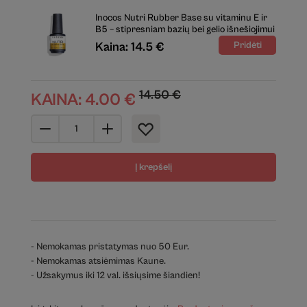
Inocos Nutri Rubber Base su vitaminu E ir
B5 – stipresniam bazių bei gelio išnešiojimui
Kaina: 14.5 €
14.50
€
KAINA:
4.00
€
Į krepšelį
- Nemokamas pristatymas nuo 50 Eur.
- Nemokamas atsiėmimas Kaune.
- Užsakymus iki 12 val. išsiųsime šiandien!