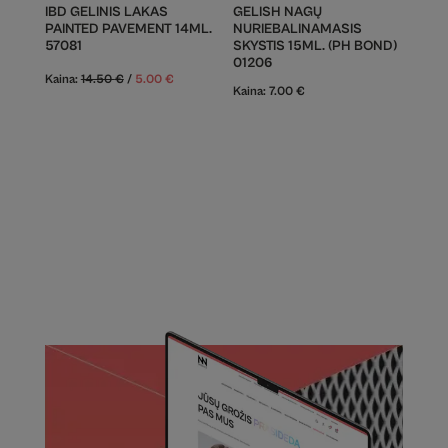
IBD GELINIS LAKAS
GELISH NAGŲ
PAINTED PAVEMENT 14ML.
NURIEBALINAMASIS
57081
SKYSTIS 15ML. (PH BOND)
01206
Kaina:
14.50
€
/
5.00
€
Kaina:
7.00
€