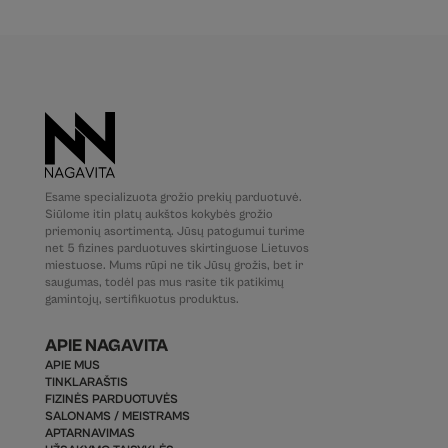
Esame specializuota grožio prekių parduotuvė.
Siūlome itin platų aukštos kokybės grožio
priemonių asortimentą. Jūsų patogumui turime
net 5 fizines parduotuves skirtinguose Lietuvos
miestuose. Mums rūpi ne tik Jūsų grožis, bet ir
saugumas, todėl pas mus rasite tik patikimų
gamintojų, sertifikuotus produktus.
APIE NAGAVITA
APIE MUS
TINKLARAŠTIS
FIZINĖS PARDUOTUVĖS
SALONAMS / MEISTRAMS
APTARNAVIMAS