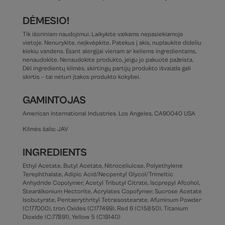
DĖMESIO!
Tik išoriniam naudojimui. Laikykite vaikams nepasiekiamoje
vietoje. Nenurykite, neįkvėpkite. Patekus į akis, nuplaukite dideliu
kiekiu vandens. Esant alergijai vienam ar keliems ingredientams,
nenaudokite. Nenaudokite produkto, jeigu jo pakuotė pažeista.
Dėl ingredientų kilmės, skirtingų partijų produkto išvaizda gali
skirtis – tai neturi įtakos produkto kokybei.
GAMINTOJAS
American International Industries. Los Angeles, CA90040 USA
Kilmės šalis: JAV
INGREDIENTS
Ethyl Acetate, Butyl Acetate, Nitroceliulcse, Polyethylene
Terephthalate, Adipic Acid/Necpenty! Glycol/Trimeltic
Anhydride Copolymer, Acetyl Tributyl Citrate, Iscprepyl Afcohol,
Stearálkonium Hectorite, Acrylates Copofymer, Sucrose Acetate
Isobutyrate, Pentaerythrityl Tetraisostearate, Afuminum Powder
(C177000), tron Oxides (C177499), Red 6 (C15850), Titanium
Dioxide (C:77891), Yellow 5 (C19140)