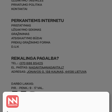
UŽSAKYMO TAISYKLĖS
PRIVATUMO POLITIKA
KONTAKTAI
PERKANTIEMS INTERNETU
PRISTATYMAS
UŽSAKYMO SEKIMAS
GRĄŽINIMAS
ATSISKAITYMO BŪDAI
PREKIŲ GRĄŽINIMO FORMA
D.U.K
REIKALINGA PAGALBA?
TEL.:
+370 686 85425
EL. PAŠTAS:
NAGAVITA@NAGAVITA.LT
ADRESAS:
JONAVOS G. 138 KAUNAS, 44136 LIETUVA
DARBO LAIKAS:
PIR. - PENK.: 9 - 17 VAL.