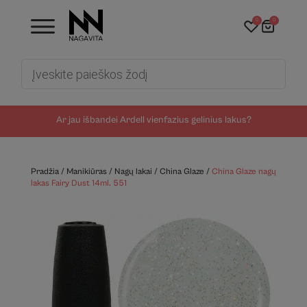
0
0
Products
search
Ar jau išbandei Ardell vienfazius gelinius lakus?
Pradžia
/
Manikiūras
/
Nagų lakai
/
China Glaze
/
China Glaze nagų
lakas Fairy Dust 14ml. 551