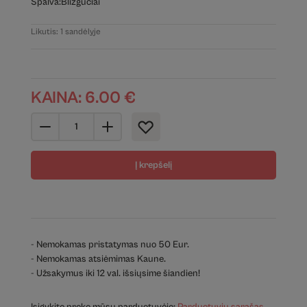
Spalva:
Blizgučiai
Likutis: 1 sandėlyje
KAINA:
6.00
€
Į krepšelį
- Nemokamas pristatymas nuo 50 Eur.
- Nemokamas atsiėmimas Kaune.
- Užsakymus iki 12 val. išsiųsime šiandien!