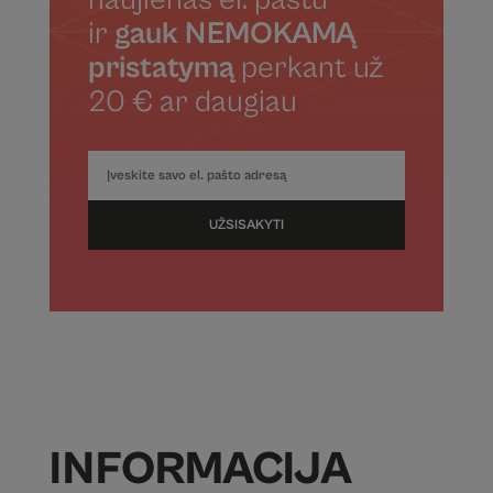
ir
gauk NEMOKAMĄ
pristatymą
perkant už
20 € ar daugiau
UŽSISAKYTI
INFORMACIJA