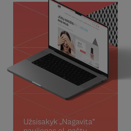
Užsisakyk „Nagavita“
naujienas el. paštu