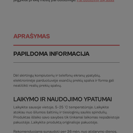
Įsigykite prekę mūsų parduotuvėje:
Parduotuvių sąrašas
APRAŠYMAS
PAPILDOMA INFORMACIJA
Dėl skirtingų kompiuterių ir telefonų ekranų ypatybių,
elektroninėje parduotuvėje esančių prekių spalva ir forma gali
neatitikti realių prekių spalvų.
LAIKYMO IR NAUDOJIMO YPATUMAI
Laikykite sausoje vietoje, 5–25 °C temperatūroje. Laikykite
atokiau nuo šilumos šaltinių ir tiesioginių saulės spindulių.
Produktas išlaiko savo savybes tik tinkamai laikomas nepažeistoje
pakuotėje. Laikykite produktą originalioje pakuotėje.
Rekomenduojama sunaudoti per 36 mėn. nuo atidarymo dienos.