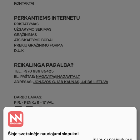
KONTAKTAI
PERKANTIEMS INTERNETU
PRISTATYMAS
UŽSAKYMO SEKIMAS
GRĄŽINIMAS
ATSISKAITYMO BŪDAI
PREKIŲ GRĄŽINIMO FORMA
D.U.K
REIKALINGA PAGALBA?
TEL.:
+370 686 85425
EL. PAŠTAS:
NAGAVITA@NAGAVITA.LT
ADRESAS:
JONAVOS G. 138 KAUNAS, 44136 LIETUVA
DARBO LAIKAS:
PIR. - PENK.: 9 - 17 VAL.
Šioje svetainėje naudojami slapukai
Slapukų pasirinkimai