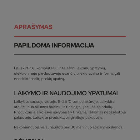
APRAŠYMAS
PAPILDOMA INFORMACIJA
Dėl skirtingų kompiuterių ir telefonų ekranų ypatybių,
elektroninėje parduotuvėje esančių prekių spalva ir forma gali
neatitikti realių prekių spalvų.
LAIKYMO IR NAUDOJIMO YPATUMAI
Laikykite sausoje vietoje, 5–25 °C temperatūroje. Laikykite
atokiau nuo šilumos šaltinių ir tiesioginių saulės spindulių.
Produktas išlaiko savo savybes tik tinkamai laikomas nepažeistoje
pakuotėje. Laikykite produktą originalioje pakuotėje.
Rekomenduojama sunaudoti per 36 mėn. nuo atidarymo dienos.