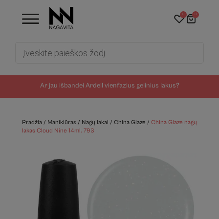
0
0
Products
search
Ar jau išbandei Ardell vienfazius gelinius lakus?
Pradžia
/
Manikiūras
/
Nagų lakai
/
China Glaze
/
China Glaze nagų
lakas Cloud Nine 14ml. 793