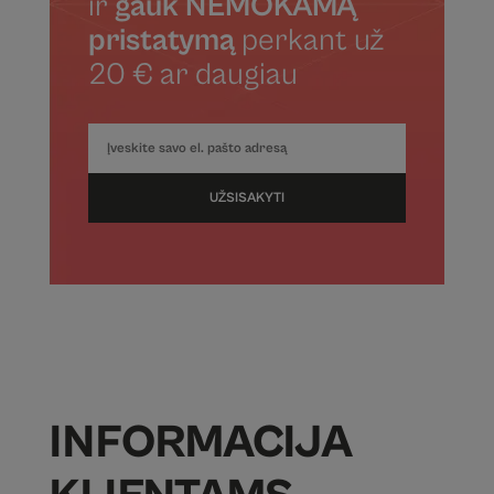
ir
gauk NEMOKAMĄ
pristatymą
perkant už
20 € ar daugiau
UŽSISAKYTI
INFORMACIJA