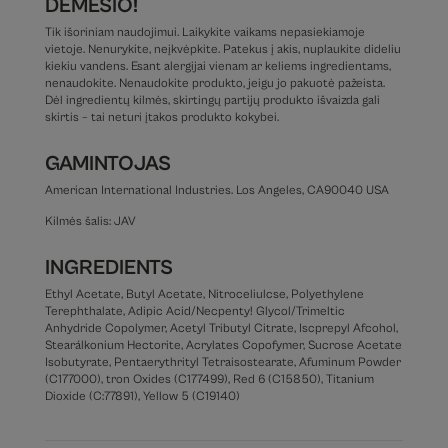
DĖMESIO!
Tik išoriniam naudojimui. Laikykite vaikams nepasiekiamoje
vietoje. Nenurykite, neįkvėpkite. Patekus į akis, nuplaukite dideliu
kiekiu vandens. Esant alergijai vienam ar keliems ingredientams,
nenaudokite. Nenaudokite produkto, jeigu jo pakuotė pažeista.
Dėl ingredientų kilmės, skirtingų partijų produkto išvaizda gali
skirtis – tai neturi įtakos produkto kokybei.
GAMINTOJAS
American International Industries. Los Angeles, CA90040 USA
Kilmės šalis: JAV
INGREDIENTS
Ethyl Acetate, Butyl Acetate, Nitroceliulcse, Polyethylene
Terephthalate, Adipic Acid/Necpenty! Glycol/Trimeltic
Anhydride Copolymer, Acetyl Tributyl Citrate, Iscprepyl Afcohol,
Stearálkonium Hectorite, Acrylates Copofymer, Sucrose Acetate
Isobutyrate, Pentaerythrityl Tetraisostearate, Afuminum Powder
(C177000), tron Oxides (C177499), Red 6 (C15850), Titanium
Dioxide (C:77891), Yellow 5 (C19140)