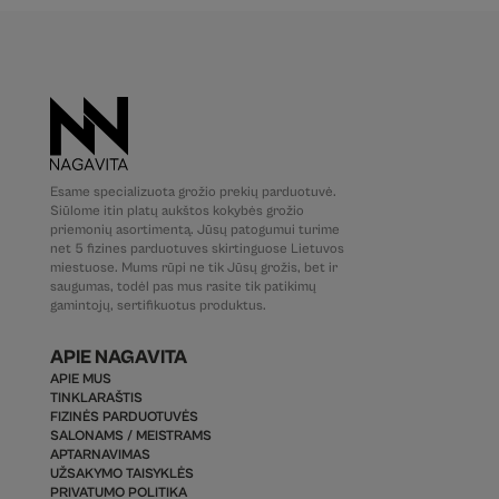
Esame specializuota grožio prekių parduotuvė.
Siūlome itin platų aukštos kokybės grožio
priemonių asortimentą. Jūsų patogumui turime
net 5 fizines parduotuves skirtinguose Lietuvos
miestuose. Mums rūpi ne tik Jūsų grožis, bet ir
saugumas, todėl pas mus rasite tik patikimų
gamintojų, sertifikuotus produktus.
APIE NAGAVITA
APIE MUS
TINKLARAŠTIS
FIZINĖS PARDUOTUVĖS
SALONAMS / MEISTRAMS
APTARNAVIMAS
UŽSAKYMO TAISYKLĖS
PRIVATUMO POLITIKA