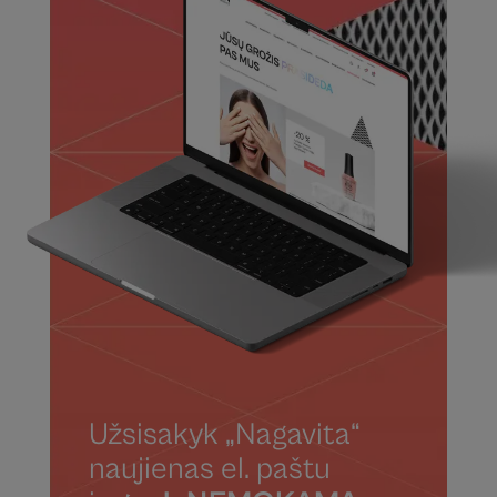
Užsisakyk „Nagavita“
naujienas el. paštu