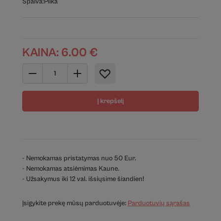
Spalva:
Pilka
KAINA:
6.00
€
Į krepšelį
- Nemokamas pristatymas nuo 50 Eur.
- Nemokamas atsiėmimas Kaune.
- Užsakymus iki 12 val. išsiųsime šiandien!
Įsigykite prekę mūsų parduotuvėje:
Parduotuvių sąrašas