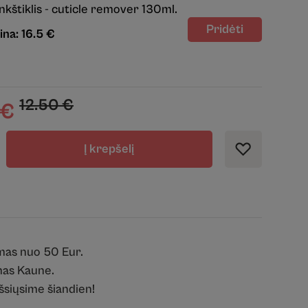
nkštiklis - cuticle remover 130ml.
ina: 16.5 €
12.50
€
€
Į krepšelį
mas nuo 50 Eur.
as Kaune.
išsiųsime šiandien!