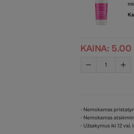
mi
Ka
KAINA:
5.00
- Nemokamas pristaty
- Nemokamas atsiėmim
- Užsakymus iki 12 val. 