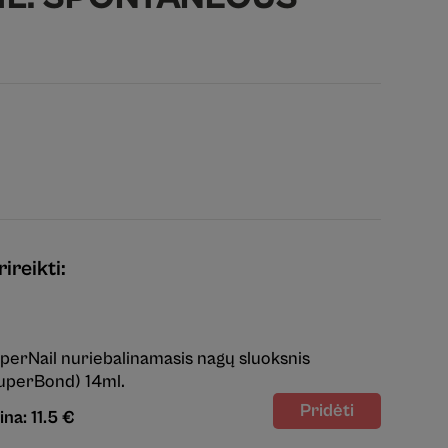
ireikti:
perNail nuriebalinamasis nagų sluoksnis
uperBond) 14ml.
ina: 11.5 €