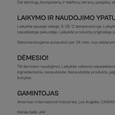
Dėl skirtingų kompiuterių ir telefonų ekranų ypatybių, el
LAIKYMO IR NAUDOJIMO YPAT
Laikykite sausoje vietoje, 5–25 °C temperatūroje. Laikyki
nepažeistoje pakuotėje. Laikykite produktą originalioje 
Rekomenduojama sunaudoti per 24 mėn. nuo atidarym
DĖMESIO!
Tik išoriniam naudojimui. Laikykite vaikams nepasiekiamoj
ingredientams, nenaudokite. Nenaudokite produkto, jeigu 
kokybei.
GAMINTOJAS
American International Industries. Los Angeles, CA90
Kilmės šalis: JAV