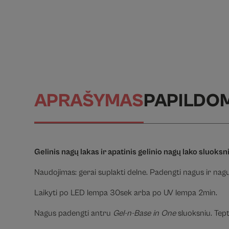
APRAŠYMAS
PAPILDO
Gelinis nagų lakas ir apatinis gelinio nagų lako sluoks
Naudojimas: gerai suplakti delne. Padengti nagus ir nag
Laikyti po LED lempa 30sek arba po UV lempa 2min.
Nagus padengti antru
Gel-n-Base in One
sluoksniu. Tepti