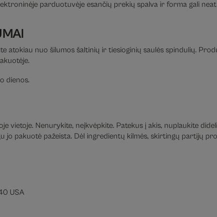
ektroninėje parduotuvėje esančių prekių spalva ir forma gali neatit
UMAI
te atokiau nuo šilumos šaltinių ir tiesioginių saulės spindulių. Pro
pakuotėje.
o dienos.
e vietoje. Nenurykite, neįkvėpkite. Patekus į akis, nuplaukite didel
jo pakuotė pažeista. Dėl ingredientų kilmės, skirtingų partijų prod
040 USA