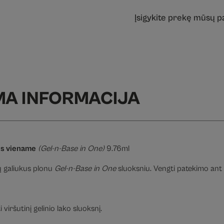
Įsigykite prekę mūsų 
MA INFORMACIJA
nis viename
(Gel-n-Base in One)
9.76ml
ų galiukus plonu
Gel-n-Base in One
sluoksniu. Vengti patekimo ant 
 viršutinį gelinio lako sluoksnį.