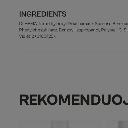
INGREDIENTS
Di-HEMA Trimethylhexyl Dicarbamate, Sucrose Benzoate
Phenylphosphinate, Benzoyl Isopropanol, Polyster-3, Sil
Violet 2 (CI60725).
REKOMENDUO