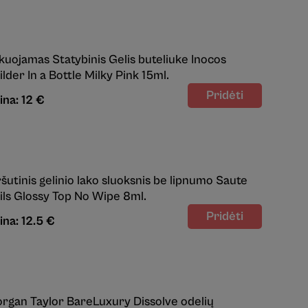
kuojamas Statybinis Gelis buteliuke Inocos
ilder In a Bottle Milky Pink 15ml.
ina: 12 €
ršutinis gelinio lako sluoksnis be lipnumo Saute
ils Glossy Top No Wipe 8ml.
ina: 12.5 €
rgan Taylor BareLuxury Dissolve odelių