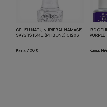
GELISH NAGŲ NURIEBALINAMASIS
IBD GEL
SKYSTIS 15ML. (PH BOND) 01206
PURPLE 
Kaina:
7.00
€
Kaina:
14.