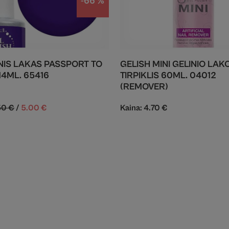
-66 %
INIS LAKAS PASSPORT TO
GELISH MINI GELINIO LAK
14ML. 65416
TIRPIKLIS 60ML. 04012
(REMOVER)
50
€
/
5.00
€
Kaina:
4.70
€