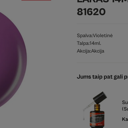
81620
Spalva:
Violetinė
Talpa:
14ml.
Akcija:
Akcija
Jums taip pat gali pr
Su
(S
Ka