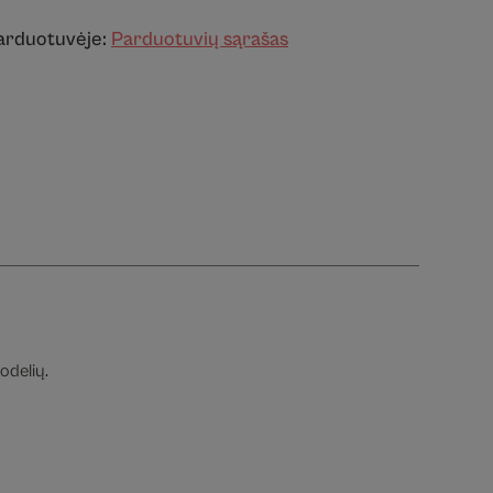
parduotuvėje:
Parduotuvių sąrašas
odelių.