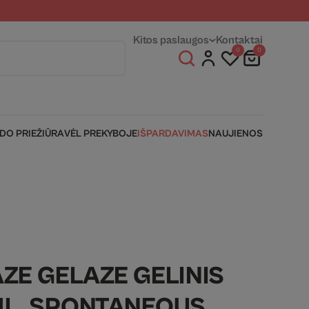
entams
Fizinės parduotuvės
Kitos paslaugos
Kontaktai
0
0
IDO PRIEŽIŪRA
VĖL PREKYBOJE
IŠPARDAVIMAS
NAUJIENOS
ZE GELAZE GELINIS
ML. SPONTANEOUS