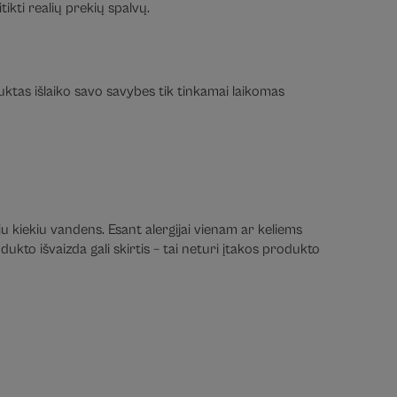
ikti realių prekių spalvų.
duktas išlaiko savo savybes tik tinkamai laikomas
iu kiekiu vandens. Esant alergijai vienam ar keliems
ukto išvaizda gali skirtis – tai neturi įtakos produkto