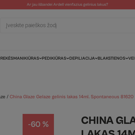
Ar jau išbandei Ardell vienfazius gelinius lakus?
tolinė pagalba
Tinklaraštis
Salonams/Meistrams
Informacija kli
Products
search
PREKĖS
MANIKIŪRAS
PEDIKIŪRAS
DEPILIACIJA
BLAKSTIENOS
VE
aze
/
China Glaze Gelaze gelinis lakas 14ml. Spontaneous 81620
CHINA GLA
-60 %
LAKAS 14