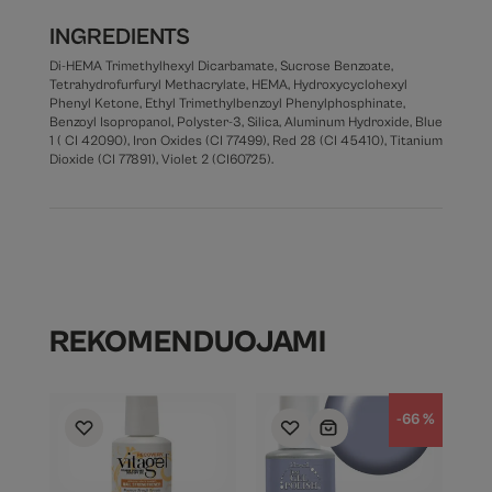
INGREDIENTS
Di-HEMA Trimethylhexyl Dicarbamate, Sucrose Benzoate,
Tetrahydrofurfuryl Methacrylate, HEMA, Hydroxycyclohexyl
Phenyl Ketone, Ethyl Trimethylbenzoyl Phenylphosphinate,
Benzoyl Isopropanol, Polyster-3, Silica, Aluminum Hydroxide, Blue
1 ( CI 42090), Iron Oxides (CI 77499), Red 28 (CI 45410), Titanium
Dioxide (CI 77891), Violet 2 (CI60725).
REKOMENDUOJAMI
-66 %