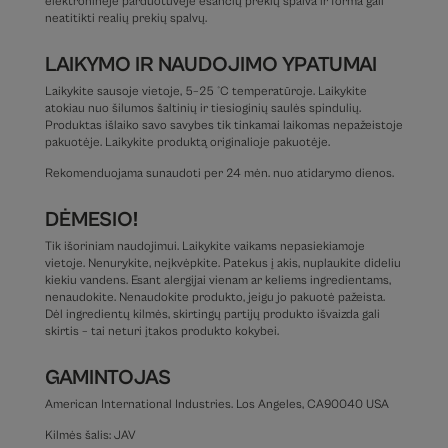
elektroninėje parduotuvėje esančių prekių spalva ir forma gali
neatitikti realių prekių spalvų.
LAIKYMO IR NAUDOJIMO YPATUMAI
Laikykite sausoje vietoje, 5–25 °C temperatūroje. Laikykite
atokiau nuo šilumos šaltinių ir tiesioginių saulės spindulių.
Produktas išlaiko savo savybes tik tinkamai laikomas nepažeistoje
pakuotėje. Laikykite produktą originalioje pakuotėje.
Rekomenduojama sunaudoti per 24 mėn. nuo atidarymo dienos.
DĖMESIO!
Tik išoriniam naudojimui. Laikykite vaikams nepasiekiamoje
vietoje. Nenurykite, neįkvėpkite. Patekus į akis, nuplaukite dideliu
kiekiu vandens. Esant alergijai vienam ar keliems ingredientams,
nenaudokite. Nenaudokite produkto, jeigu jo pakuotė pažeista.
Dėl ingredientų kilmės, skirtingų partijų produkto išvaizda gali
skirtis – tai neturi įtakos produkto kokybei.
GAMINTOJAS
American International Industries. Los Angeles, CA90040 USA
Kilmės šalis: JAV