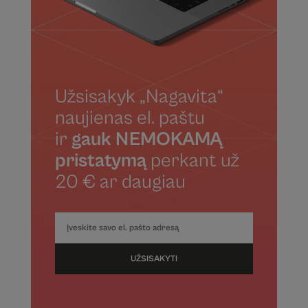
Užsisakyk „Nagavita“
naujienas el. paštu
ir
gauk NEMOKAMĄ
pristatymą
perkant už
20 € ar daugiau
UŽSISAKYTI