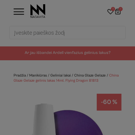
0
0
Products
search
Ar jau išbandei Ardell vienfazius gelinius lakus?
Pradžia
/
Manikiūras
/
Geliniai lakai
/
China Glaze Gelaze
/
China
Glaze Gelaze gelinis lakas 14ml. Flying Dragon 81813
-60 %