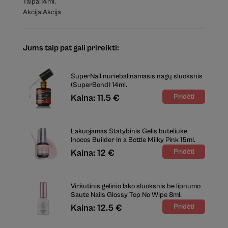
Talpa:
14ml.
Akcija:
Akcija
Jums taip pat gali prireikti:
SuperNail nuriebalinamasis nagų sluoksnis
(SuperBond) 14ml.
Kaina: 11.5 €
Lakuojamas Statybinis Gelis buteliuke
Inocos Builder In a Bottle Milky Pink 15ml.
Kaina: 12 €
Viršutinis gelinio lako sluoksnis be lipnumo
Saute Nails Glossy Top No Wipe 8ml.
Kaina: 12.5 €