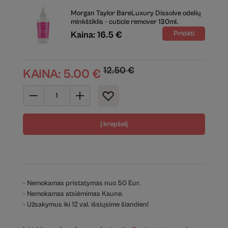
Morgan Taylor BareLuxury Dissolve odelių
minkštiklis - cuticle remover 130ml.
Kaina: 16.5 €
12.50
€
KAINA:
5.00
€
Į krepšelį
- Nemokamas pristatymas nuo 50 Eur.
- Nemokamas atsiėmimas Kaune.
- Užsakymus iki 12 val. išsiųsime šiandien!