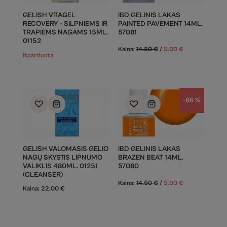
GELISH VITAGEL
IBD GELINIS LAKAS
RECOVERY - SILPNIEMS IR
PAINTED PAVEMENT 14ML.
TRAPIEMS NAGAMS 15ML.
57081
01152
Kaina:
14.50
€
/
5.00
€
Išparduota
-66 %
GELISH VALOMASIS GELIO
IBD GELINIS LAKAS
NAGŲ SKYSTIS LIPNUMO
BRAZEN BEAT 14ML.
VALIKLIS 480ML. 01251
57080
(CLEANSER)
Kaina:
14.50
€
/
5.00
€
Kaina:
22.00
€