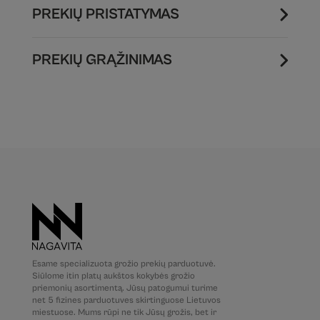
PREKIŲ PRISTATYMAS
PREKIŲ GRĄŽINIMAS
Esame specializuota grožio prekių parduotuvė.
Siūlome itin platų aukštos kokybės grožio
priemonių asortimentą. Jūsų patogumui turime
net 5 fizines parduotuves skirtinguose Lietuvos
miestuose. Mums rūpi ne tik Jūsų grožis, bet ir