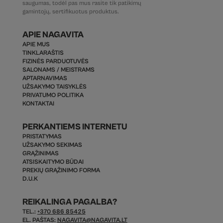
saugumas, todėl pas mus rasite tik patikimų
gamintojų, sertifikuotus produktus.
APIE NAGAVITA
APIE MUS
TINKLARAŠTIS
FIZINĖS PARDUOTUVĖS
SALONAMS / MEISTRAMS
APTARNAVIMAS
UŽSAKYMO TAISYKLĖS
PRIVATUMO POLITIKA
KONTAKTAI
PERKANTIEMS INTERNETU
PRISTATYMAS
UŽSAKYMO SEKIMAS
GRĄŽINIMAS
ATSISKAITYMO BŪDAI
PREKIŲ GRĄŽINIMO FORMA
D.U.K
REIKALINGA PAGALBA?
TEL.:
+370 686 85425
EL. PAŠTAS:
NAGAVITA@NAGAVITA.LT