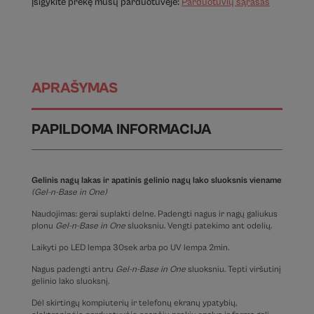
Įsigykite prekę mūsų parduotuvėje:
Parduotuvių sąrašas
APRAŠYMAS
PAPILDOMA INFORMACIJA
Gelinis nagų lakas ir apatinis gelinio nagų lako sluoksnis viename
(Gel-n-Base in One)
Naudojimas: gerai suplakti delne. Padengti nagus ir nagų galiukus
plonu
Gel-n-Base in One
sluoksniu. Vengti patekimo ant odelių.
Laikyti po LED lempa 30sek arba po UV lempa 2min.
Nagus padengti antru
Gel-n-Base in One
sluoksniu. Tepti viršutinį
gelinio lako sluoksnį.
Dėl skirtingų kompiuterių ir telefonų ekranų ypatybių,