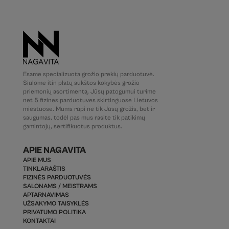
Esame specializuota grožio prekių parduotuvė.
Siūlome itin platų aukštos kokybės grožio
priemonių asortimentą. Jūsų patogumui turime
net 5 fizines parduotuves skirtinguose Lietuvos
miestuose. Mums rūpi ne tik Jūsų grožis, bet ir
saugumas, todėl pas mus rasite tik patikimų
gamintojų, sertifikuotus produktus.
APIE NAGAVITA
APIE MUS
TINKLARAŠTIS
FIZINĖS PARDUOTUVĖS
SALONAMS / MEISTRAMS
APTARNAVIMAS
UŽSAKYMO TAISYKLĖS
PRIVATUMO POLITIKA
KONTAKTAI