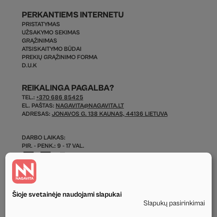
PERKANTIEMS INTERNETU
PRISTATYMAS
UŽSAKYMO SEKIMAS
GRĄŽINIMAS
ATSISKAITYMO BŪDAI
PREKIŲ GRĄŽINIMO FORMA
D.U.K
REIKALINGA PAGALBA?
TEL.:
+370 686 85425
EL. PAŠTAS:
NAGAVITA@NAGAVITA.LT
ADRESAS:
JONAVOS G. 138 KAUNAS, 44136 LIETUVA
DARBO LAIKAS:
PIR. - PENK.: 9 - 17 VAL.
Šioje svetainėje naudojami slapukai
Slapukų pasirinkimai