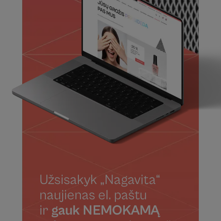
Užsisakyk „Nagavita“
naujienas el. paštu
ir
gauk NEMOKAMĄ