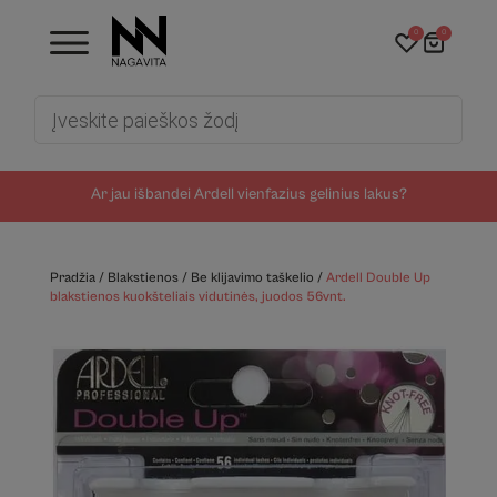
0
0
Products
search
Ar jau išbandei Ardell vienfazius gelinius lakus?
Pradžia
/
Blakstienos
/
Be klijavimo taškelio
/
Ardell Double Up
blakstienos kuokšteliais vidutinės, juodos 56vnt.