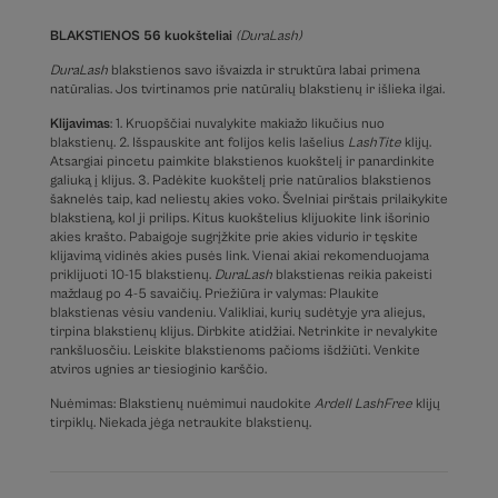
BLAKSTIENOS 56 kuokšteliai
(DuraLash
)
DuraLash
blakstienos savo išvaizda ir struktūra labai primena
natūralias. Jos tvirtinamos prie natūralių blakstienų ir išlieka ilgai.
Klijavimas
: 1. Kruopščiai nuvalykite makiažo likučius nuo
blakstienų. 2. Išspauskite ant folijos kelis lašelius
LashTite
klijų.
Atsargiai pincetu paimkite blakstienos kuokštelį ir panardinkite
galiuką į klijus. 3. Padėkite kuokštelį prie natūralios blakstienos
šaknelės taip, kad neliestų akies voko. Švelniai pirštais prilaikykite
blakstieną, kol ji prilips. Kitus kuokštelius klijuokite link išorinio
akies krašto. Pabaigoje sugrįžkite prie akies vidurio ir tęskite
klijavimą vidinės akies pusės link. Vienai akiai rekomenduojama
priklijuoti 10-15 blakstienų.
DuraLash
blakstienas reikia pakeisti
maždaug po 4-5 savaičių. Priežiūra ir valymas: Plaukite
blakstienas vėsiu vandeniu. Valikliai, kurių sudėtyje yra aliejus,
tirpina blakstienų klijus. Dirbkite atidžiai. Netrinkite ir nevalykite
rankšluosčiu. Leiskite blakstienoms pačioms išdžiūti. Venkite
atviros ugnies ar tiesioginio karščio.
Nuėmimas: Blakstienų nuėmimui naudokite
Ardell LashFree
klijų
tirpiklų. Niekada jėga netraukite blakstienų.