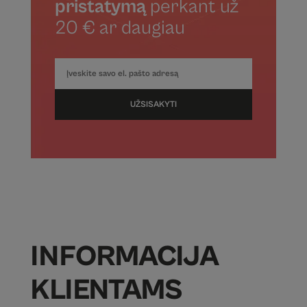
pristatymą
perkant už
20 € ar daugiau
UŽSISAKYTI
INFORMACIJA
KLIENTAMS