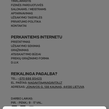
TINKLARAŠTIS
FIZINĖS PARDUOTUVĖS
SALONAMS / MEISTRAMS
APTARNAVIMAS
UŽSAKYMO TAISYKLĖS
PRIVATUMO POLITIKA
KONTAKTAI
PERKANTIEMS INTERNETU
PRISTATYMAS
UŽSAKYMO SEKIMAS
GRĄŽINIMAS
ATSISKAITYMO BŪDAI
PREKIŲ GRĄŽINIMO FORMA
D.U.K
REIKALINGA PAGALBA?
TEL.:
+370 686 85425
EL. PAŠTAS:
NAGAVITA@NAGAVITA.LT
ADRESAS:
JONAVOS G. 138 KAUNAS, 44136 LIETUVA
DARBO LAIKAS:
PIR. - PENK.: 9 - 17 VAL.