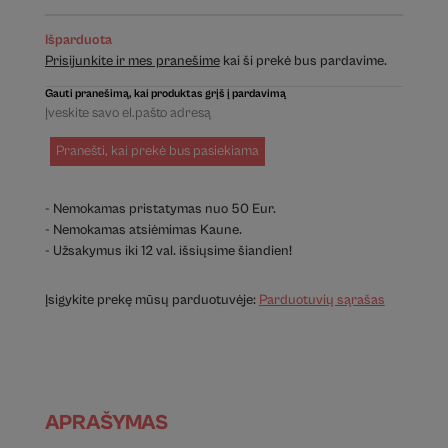
Išparduota
Prisijunkite ir mes pranešime
kai ši prekė bus pardavime.
Gauti pranešimą, kai produktas grįš į pardavimą
Pranešti, kai prekė bus pasiekiama
- Nemokamas pristatymas nuo 50 Eur.
- Nemokamas atsiėmimas Kaune.
- Užsakymus iki 12 val. išsiųsime šiandien!
Įsigykite prekę mūsų parduotuvėje:
Parduotuvių sąrašas
APRAŠYMAS