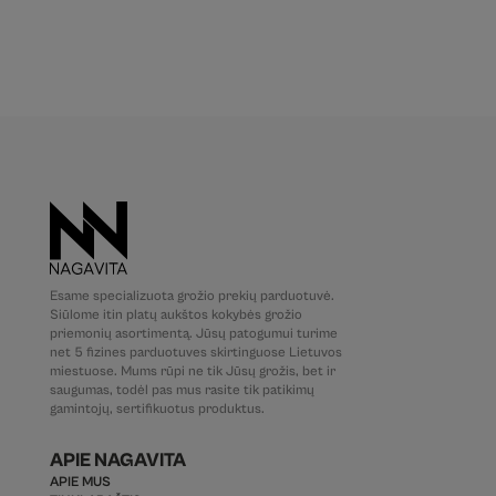
Esame specializuota grožio prekių parduotuvė.
Siūlome itin platų aukštos kokybės grožio
priemonių asortimentą. Jūsų patogumui turime
net 5 fizines parduotuves skirtinguose Lietuvos
miestuose. Mums rūpi ne tik Jūsų grožis, bet ir
saugumas, todėl pas mus rasite tik patikimų
gamintojų, sertifikuotus produktus.
APIE NAGAVITA
APIE MUS