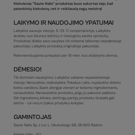
Kiekvienas “Saute Nails” produktas buvo sukurtas taip, kad
patenkintų kiekvieną, net ir reikliausią nagų meistrą!
LAIKYMO IR NAUDOJIMO YPATUMAI
Laikykite sausoje vietoje, 5–25 °C temperatūroje. Laikykite
atokiau nuo šilumos šaltinių ir tiesioginių saulės spindulių.
Produktas išlaiko savo savybes tik tinkamai laikomas nepažeistoje
pakuotėje. Laikykite produktą originalioje pakuotėje.
Rekomenduojama sunaudoti per 18 mėn. nuo atidarymo dienos.
DĖMESIO!
Tik išoriniam naudojimui. Laikykite vaikams nepasiekiamoje
vietoje. Nenurykite, neįkvėpkite. Patekus į akis, nuplaukite dideliu
kiekiu vandens. Esant alergijai vienam ar keliems ingredientams,
nenaudokite. Nenaudokite produkto, jeigu jo pakuotė pažeista.
Dėl ingredientų kilmės, skirtingų partijų produkto išvaizda gali
skirtis – tai neturi įtakos produkto kokybei.
GAMINTOJAS
Saute Nails Sp. z o.o. L. Okulickiego 88, 26-600 Radom
Kilmės šalis – EU