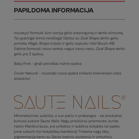
PAPILDOMA INFORMACIJA
Inovatyvi formulė, kuri vienija gelio elastingumą ir akrilo tvirtumą.
Tai ypatingai tvirta medžiaga! Darbui su
Dual Shape
akrilo gelio
prireiks
Magic Shape
tirpalo ir gelio teptuko (
Gel Brush #
6
).
Galima formuoti visos rankos nagus vienu metu.
Dual Shape
akrilo
gelis yra 2 spalvų:
Baby Pink – graži pieniškai rožinė spalva
Cover Natural – nuostabi rusva spalva tinkanti kiekvienam odos
atspalviui
Minimalistiniai, subtilūs, o tuo pačiu ir prabangūs – tai produktai,
kuriuos sukūrė Saute Nails. Nagų priežiūros priemonės, kurias
rasite Manikiuras.eu, yra unikalios ir aukštos kokybės tai padės
jums sukurti itin kokybišką manikiūrą! Tinkama nagų lakų
pigmentacija kartu su Saute baziniu sluoksniu ir viršutiniu