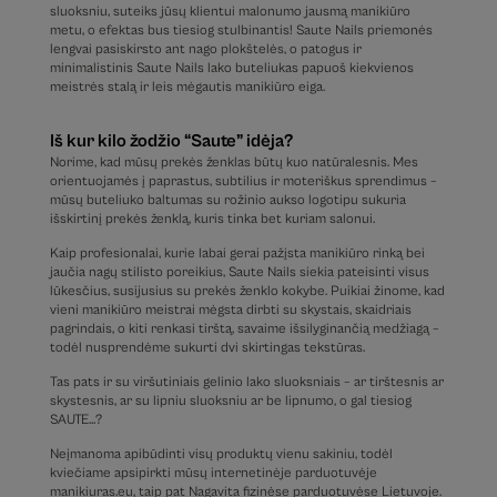
sluoksniu, suteiks jūsų klientui malonumo jausmą manikiūro
metu, o efektas bus tiesiog stulbinantis! Saute Nails priemonės
lengvai pasiskirsto ant nago plokštelės, o patogus ir
minimalistinis Saute Nails lako buteliukas papuoš kiekvienos
meistrės stalą ir leis mėgautis manikiūro eiga.
Iš kur kilo žodžio “Saute” idėja?
Norime, kad mūsų prekės ženklas būtų kuo natūralesnis. Mes
orientuojamės į paprastus, subtilius ir moteriškus sprendimus –
mūsų buteliuko baltumas su rožinio aukso logotipu sukuria
išskirtinį prekės ženklą, kuris tinka bet kuriam salonui.
Kaip profesionalai, kurie labai gerai pažįsta manikiūro rinką bei
jaučia nagų stilisto poreikius, Saute Nails siekia pateisinti visus
lūkesčius, susijusius su prekės ženklo kokybe. Puikiai žinome, kad
vieni manikiūro meistrai mėgsta dirbti su skystais, skaidriais
pagrindais, o kiti renkasi tirštą, savaime išsilyginančią medžiagą –
todėl nusprendėme sukurti dvi skirtingas tekstūras.
Tas pats ir su viršutiniais gelinio lako sluoksniais – ar tirštesnis ar
skystesnis, ar su lipniu sluoksniu ar be lipnumo, o gal tiesiog
SAUTE…?
Neįmanoma apibūdinti visų produktų vienu sakiniu, todėl
kviečiame apsipirkti mūsų internetinėje parduotuvėje
manikiuras.eu, taip pat Nagavita fizinėse parduotuvėse Lietuvoje.