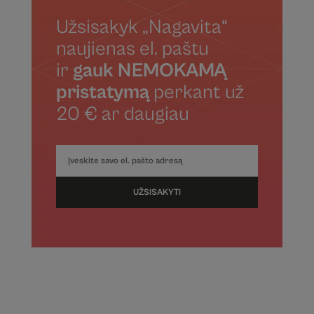
Užsisakyk „Nagavita“
naujienas el. paštu
ir
gauk NEMOKAMĄ
pristatymą
perkant už
20 € ar daugiau
UŽSISAKYTI