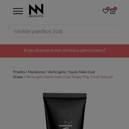
0
0
Products
search
Ar jau išbandei Ardell vienfazius gelinius lakus?
Pradžia
/
Manikiūras
/
Akrilo gelis
/
Saute Nails Dual
Shape
/
Akrilo gelis Saute Nails Dual Shape 35g. Cover Natural