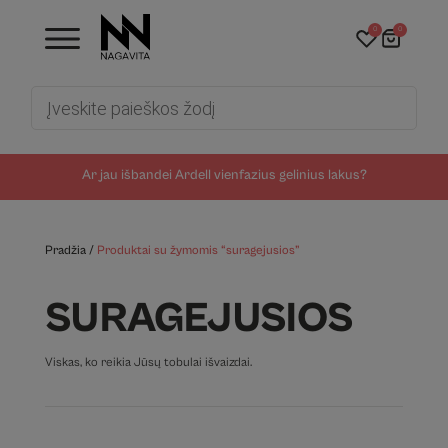
0
0
Products
search
Ar jau išbandei Ardell vienfazius gelinius lakus?
Pradžia
/
Produktai su žymomis “suragejusios”
SURAGEJUSIOS
Viskas, ko reikia Jūsų tobulai išvaizdai.