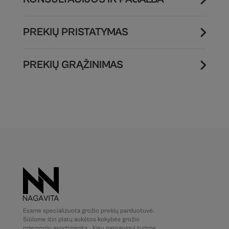
PREKIŲ PRISTATYMAS
PREKIŲ GRĄŽINIMAS
Esame specializuota grožio prekių parduotuvė.
Siūlome itin platų aukštos kokybės grožio
priemonių asortimentą. Jūsų patogumui turime