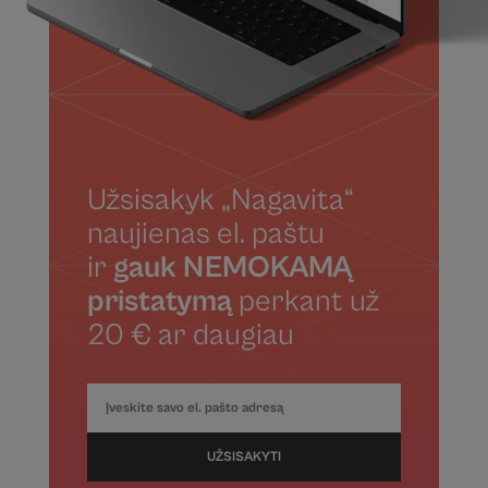
Užsisakyk „Nagavita“
naujienas el. paštu
ir
gauk NEMOKAMĄ
pristatymą
perkant už
20 € ar daugiau
UŽSISAKYTI