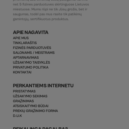
net 5 fizines parduotuves skirtinguose Lietuvos
miestuose. Mums rūpi ne tik Jūsų grožis, bet ir
saugumas, todėl pas mus rasite tik patikimų
gamintojų, sertifikuotus produktus.
APIE NAGAVITA
APIE MUS
TINKLARAŠTIS
FIZINĖS PARDUOTUVĖS
SALONAMS / MEISTRAMS
APTARNAVIMAS
UŽSAKYMO TAISYKLĖS
PRIVATUMO POLITIKA
KONTAKTAI
PERKANTIEMS INTERNETU
PRISTATYMAS
UŽSAKYMO SEKIMAS
GRĄŽINIMAS
ATSISKAITYMO BŪDAI
PREKIŲ GRĄŽINIMO FORMA
D.U.K