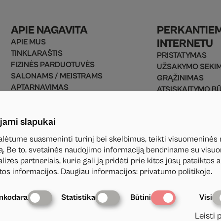
APIE NAGAVITA
PERKANTIE
INTERNETU
APIE MUS
TINKLARAŠTIS
PRISTATYMAS
FIZINĖS PARDUOTUVĖS
UŽSAKYMO SEKI
SALONAMS / MEISTRAMS
GRĄŽINIMAS
APTARNAVIMAS
ATSISKAITYMO B
UŽSAKYMO TAISYKLĖS
PREKIŲ GRĄŽINI
PRIVATUMO POLITIKA
D.U.K
jami slapukai
KONTAKTAI
lėtume suasmeninti turinį bei skelbimus, teikti visuomeninės
utą. Be to, svetainės naudojimo informaciją bendriname su vis
izės partneriais, kurie gali ją pridėti prie kitos jūsų pateiktos 
tos informacijos. Daugiau informacijos
:
privatumo politikoje
.
inkodara
Statistika
Būtini
Visi
Leisti 