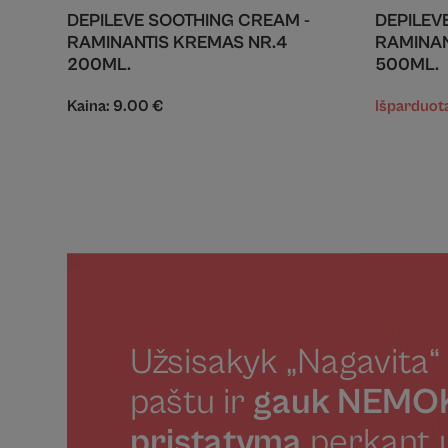
DEPILEVE SOOTHING CREAM -
DEPILEVE
RAMINANTIS KREMAS NR.4
RAMINAN
200ML.
500ML.
Kaina:
9.00
€
Išparduot
Užsisakyk „Nagavita“ 
paštu ir
gauk NEM
pristatymą
perkant 