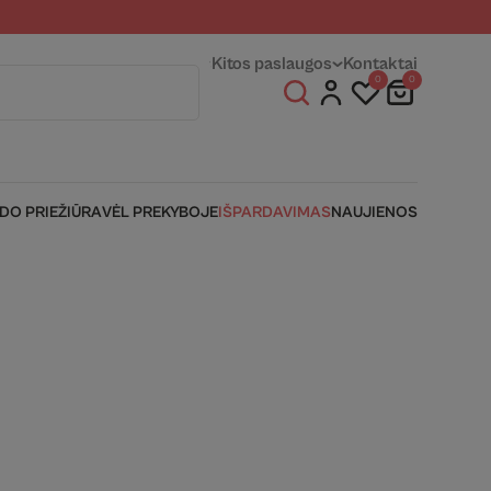
entams
Fizinės parduotuvės
Kitos paslaugos
Kontaktai
0
0
IDO PRIEŽIŪRA
VĖL PREKYBOJE
IŠPARDAVIMAS
NAUJIENOS