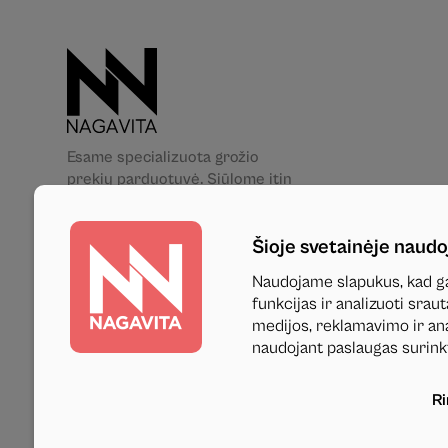
Esame specializuota grožio
prekių parduotuvė. Siūlome itin
platų aukštos kokybės grožio
priemonių asortimentą. Jūsų
Šioje svetainėje naudo
patogumui turime net 5 fizines
parduotuves skirtinguose
Naudojame slapukus, kad ga
Lietuvos miestuose. Mums rūpi
funkcijas ir analizuoti sra
ne tik Jūsų grožis, bet ir
medijos, reklamavimo ir anal
saugumas, todėl pas mus rasite
naudojant paslaugas surink
tik patikimų gamintojų,
sertifikuotus produktus.
R