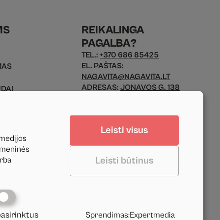
MS
REIKALINGA
PAGALBA?
TEL.:
+370 686 85425
EL. PAŠTAS:
MAS
NAGAVITA@NAGAVITA.LT
ADRESAS:
JONAVOS G. 138
ŪDAI
KAUNAS, 44136 LIETUVA
MO FORMA
Leisti visus
DARBO LAIKAS:
 medijos
PIR. - PENK.: 9 - 17 VAL.
uomeninės
Leisti būtinus
arba
pasirinktus
Sprendimas
:
Expertmedia