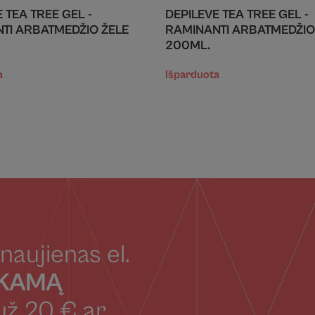
 TEA TREE GEL -
DEPILEVE TEA TREE GEL -
TI ARBATMEDŽIO ŽELE
RAMINANTI ARBATMEDŽIO
200ML.
a
Išparduota
naujienas el.
OKAMĄ
už 20 € ar