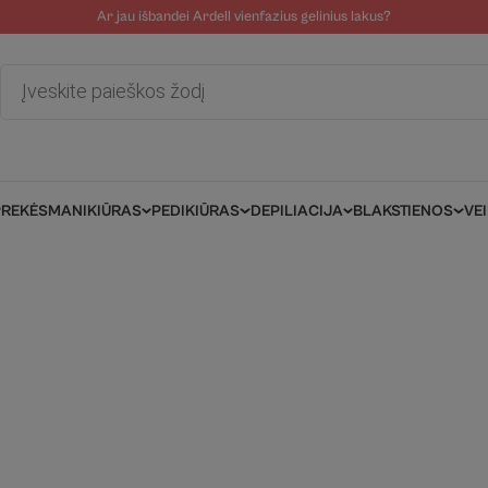
Ar jau išbandei Ardell vienfazius gelinius lakus?
tolinė pagalba
Tinklaraštis
Salonams/Meistrams
Informacija kli
Products
search
PREKĖS
MANIKIŪRAS
PEDIKIŪRAS
DEPILIACIJA
BLAKSTIENOS
VE