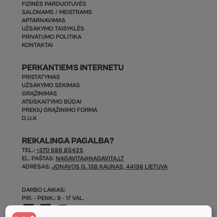
FIZINĖS PARDUOTUVĖS
SALONAMS / MEISTRAMS
APTARNAVIMAS
UŽSAKYMO TAISYKLĖS
PRIVATUMO POLITIKA
KONTAKTAI
PERKANTIEMS INTERNETU
PRISTATYMAS
UŽSAKYMO SEKIMAS
GRĄŽINIMAS
ATSISKAITYMO BŪDAI
PREKIŲ GRĄŽINIMO FORMA
D.U.K
REIKALINGA PAGALBA?
TEL.:
+370 686 85425
EL. PAŠTAS:
NAGAVITA@NAGAVITA.LT
ADRESAS:
JONAVOS G. 138 KAUNAS, 44136 LIETUVA
DARBO LAIKAS:
PIR. - PENK.: 9 - 17 VAL.