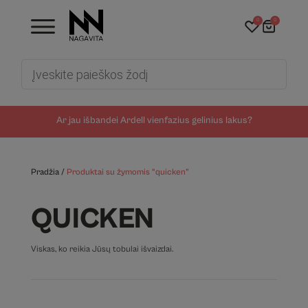
0
0
Products
search
Ar jau išbandei Ardell vienfazius gelinius lakus?
Pradžia
/
Produktai su žymomis “quicken”
QUICKEN
Viskas, ko reikia Jūsų tobulai išvaizdai.