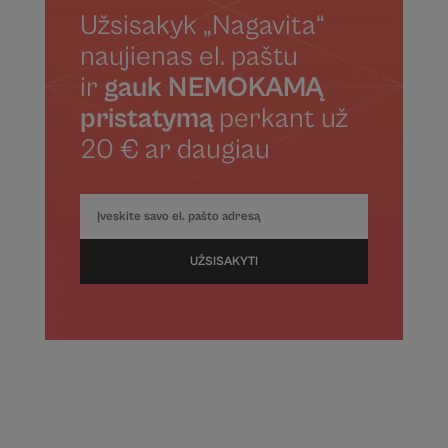
Užsisakyk „Nagavita“
naujienas el. paštu
ir
gauk NEMOKAMĄ
pristatymą
perkant už
20 € ar daugiau
UŽSISAKYTI