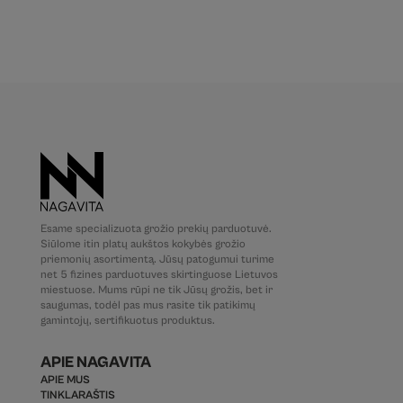
Esame specializuota grožio prekių parduotuvė.
Siūlome itin platų aukštos kokybės grožio
priemonių asortimentą. Jūsų patogumui turime
net 5 fizines parduotuves skirtinguose Lietuvos
miestuose. Mums rūpi ne tik Jūsų grožis, bet ir
saugumas, todėl pas mus rasite tik patikimų
gamintojų, sertifikuotus produktus.
APIE NAGAVITA
APIE MUS
TINKLARAŠTIS