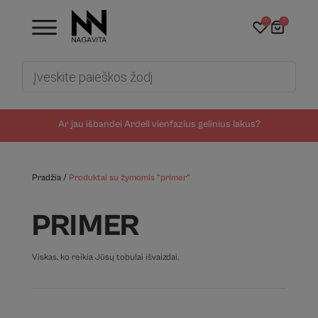
0
0
Products
search
Ar jau išbandei Ardell vienfazius gelinius lakus?
Pradžia
/
Produktai su žymomis “primer”
PRIMER
Viskas, ko reikia Jūsų tobulai išvaizdai.