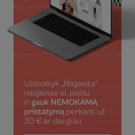
Užsisakyk „Nagavita“
naujienas el. paštu
ir
gauk NEMOKAMĄ
pristatymą
perkant už
20 € ar daugiau