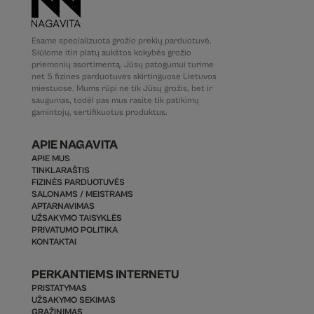
Esame specializuota grožio prekių parduotuvė.
Siūlome itin platų aukštos kokybės grožio
priemonių asortimentą. Jūsų patogumui turime
net 5 fizines parduotuves skirtinguose Lietuvos
miestuose. Mums rūpi ne tik Jūsų grožis, bet ir
saugumas, todėl pas mus rasite tik patikimų
gamintojų, sertifikuotus produktus.
APIE NAGAVITA
APIE MUS
TINKLARAŠTIS
FIZINĖS PARDUOTUVĖS
SALONAMS / MEISTRAMS
APTARNAVIMAS
UŽSAKYMO TAISYKLĖS
PRIVATUMO POLITIKA
KONTAKTAI
PERKANTIEMS INTERNETU
PRISTATYMAS
UŽSAKYMO SEKIMAS
GRĄŽINIMAS