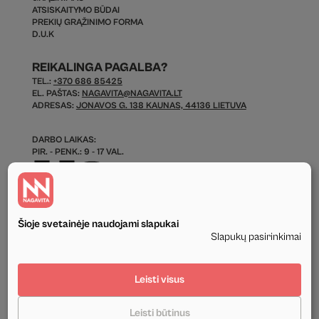
ATSISKAITYMO BŪDAI
PREKIŲ GRĄŽINIMO FORMA
D.U.K
REIKALINGA PAGALBA?
TEL.:
+370 686 85425
EL. PAŠTAS:
NAGAVITA@NAGAVITA.LT
ADRESAS:
JONAVOS G. 138 KAUNAS, 44136 LIETUVA
DARBO LAIKAS:
PIR. - PENK.: 9 - 17 VAL.
Šioje svetainėje naudojami slapukai
Slapukų pasirinkimai
© 2026 Visos Teisės Saugomos.
Leisti visus
Privatumo politika
Leisti būtinus
Tekstinis ir grafinis svetainės turinys priklauso UAB Nagavita ir negali būti