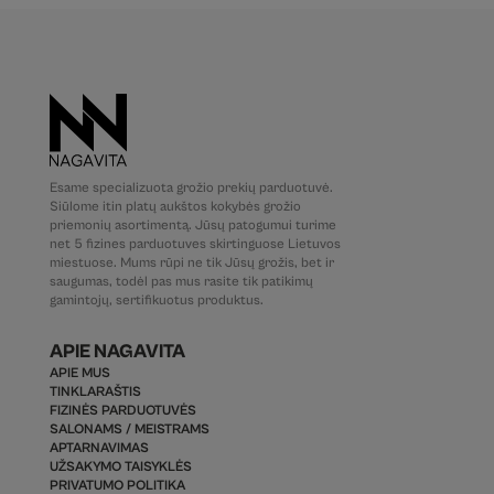
Esame specializuota grožio prekių parduotuvė.
Siūlome itin platų aukštos kokybės grožio
priemonių asortimentą. Jūsų patogumui turime
net 5 fizines parduotuves skirtinguose Lietuvos
miestuose. Mums rūpi ne tik Jūsų grožis, bet ir
saugumas, todėl pas mus rasite tik patikimų
gamintojų, sertifikuotus produktus.
APIE NAGAVITA
APIE MUS
TINKLARAŠTIS
FIZINĖS PARDUOTUVĖS
SALONAMS / MEISTRAMS
APTARNAVIMAS
UŽSAKYMO TAISYKLĖS
PRIVATUMO POLITIKA