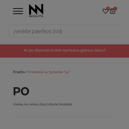
0
0
Products
search
Ar jau išbandei Ardell vienfazius gelinius lakus?
Pradžia
/
Produktai su žymomis “po”
PO
Viskas, ko reikia Jūsų tobulai išvaizdai.