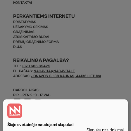
KONTAKTAI
PERKANTIEMS INTERNETU
PRISTATYMAS
UŽSAKYMO SEKIMAS
GRĄŽINIMAS
ATSISKAITYMO BŪDAI
PREKIŲ GRĄŽINIMO FORMA
D.U.K
REIKALINGA PAGALBA?
TEL.:
+370 686 85425
EL. PAŠTAS:
NAGAVITA@NAGAVITA.LT
ADRESAS:
JONAVOS G. 138 KAUNAS, 44136 LIETUVA
DARBO LAIKAS:
PIR. - PENK.: 9 - 17 VAL.
Šioje svetainėje naudojami slapukai
Slapukų pasirinkimai