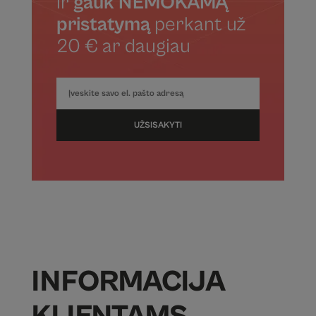
ir
gauk NEMOKAMĄ
pristatymą
perkant už
20 € ar daugiau
UŽSISAKYTI
INFORMACIJA