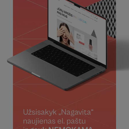
Užsisakyk „Nagavita“
naujienas el. paštu