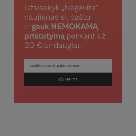
Užsisakyk „Nagavita“
naujienas el. paštu
ir
gauk NEMOKAMĄ
pristatymą
perkant už
20 € ar daugiau
UŽSISAKYTI