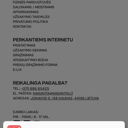
FIZINĖS PARDUOTUVĖS
SALONAMS / MEISTRAMS
APTARNAVIMAS
UŽSAKYMO TAISYKLĖS
PRIVATUMO POLITIKA
KONTAKTAI
PERKANTIEMS INTERNETU
PRISTATYMAS
UŽSAKYMO SEKIMAS
GRĄŽINIMAS
ATSISKAITYMO BŪDAI
PREKIŲ GRĄŽINIMO FORMA
D.U.K
REIKALINGA PAGALBA?
TEL.:
+370 686 85425
EL. PAŠTAS:
NAGAVITA@NAGAVITA.LT
ADRESAS:
JONAVOS G. 138 KAUNAS, 44136 LIETUVA
DARBO LAIKAS:
PIR. - PENK.: 9 - 17 VAL.