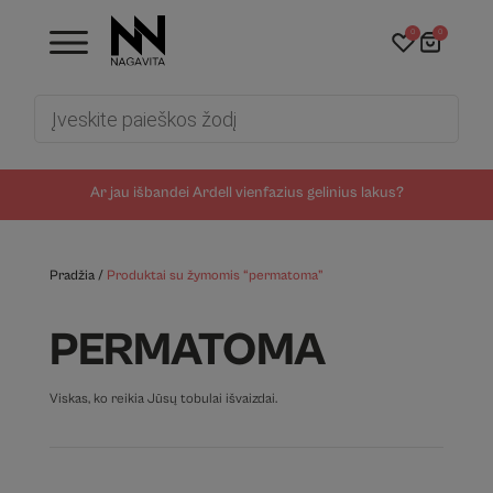
0
0
Products
search
Ar jau išbandei Ardell vienfazius gelinius lakus?
Pradžia
/
Produktai su žymomis “permatoma”
PERMATOMA
Viskas, ko reikia Jūsų tobulai išvaizdai.