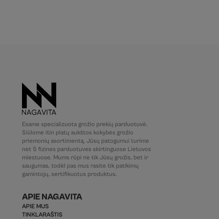
Esame specializuota grožio prekių parduotuvė.
Siūlome itin platų aukštos kokybės grožio
priemonių asortimentą. Jūsų patogumui turime
net 5 fizines parduotuves skirtinguose Lietuvos
miestuose. Mums rūpi ne tik Jūsų grožis, bet ir
saugumas, todėl pas mus rasite tik patikimų
gamintojų, sertifikuotus produktus.
APIE NAGAVITA
APIE MUS
TINKLARAŠTIS