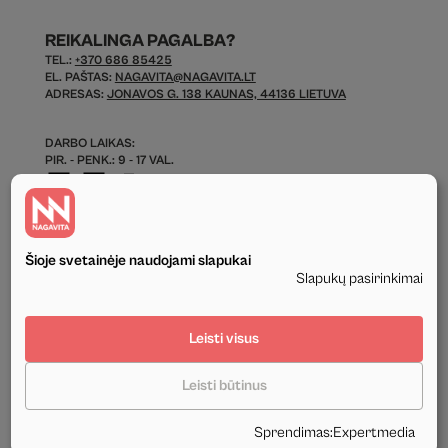
REIKALINGA PAGALBA?
TEL.:
+370 686 85425
EL. PAŠTAS:
NAGAVITA@NAGAVITA.LT
ADRESAS:
JONAVOS G. 138 KAUNAS, 44136 LIETUVA
DARBO LAIKAS:
PIR. - PENK.: 9 - 17 VAL.
Šioje svetainėje naudojami slapukai
Slapukų pasirinkimai
© 2026 Visos Teisės Saugomos.
Leisti visus
Privatumo politika
Leisti būtinus
Tekstinis ir grafinis svetainės turinys priklauso UAB Nagavita ir negali būti
naudojamas kituose šaltiniuose be mūsų leidimo ir be nuorodos į šaltinį.
Sprendimas
:
Expertmedia
Sukūrė:
Expertmedia