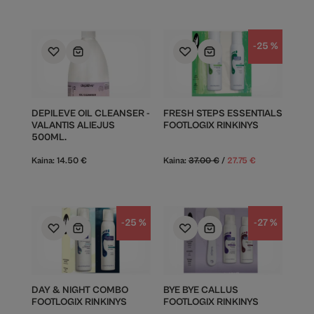
-25 %
DEPILEVE OIL CLEANSER -
FRESH STEPS ESSENTIALS
VALANTIS ALIEJUS
FOOTLOGIX RINKINYS
500ML.
Kaina:
14.50
€
Kaina:
37.00
€
/
27.75
€
-25 %
-27 %
DAY & NIGHT COMBO
BYE BYE CALLUS
FOOTLOGIX RINKINYS
FOOTLOGIX RINKINYS