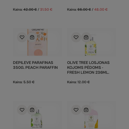
Kaina:
42.00
€
/
31.50
€
Kaina:
66.00
€
/
48.00
€
DEPILEVE PARAFINAS
OLIVE TREE LOSJONAS
350G. PEACH PARAFFIN
KOJOMS PĖDOMS -
FRESH LEMON 236ML.
Kaina:
5.50
€
Kaina:
12.00
€