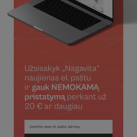
Užsisakyk „Nagavita“
naujienas el. paštu
ir
gauk NEMOKAMĄ
pristatymą
perkant už
20 € ar daugiau