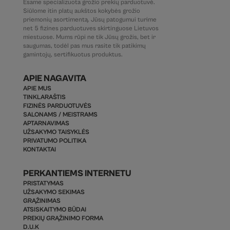
Esame specializuota grožio prekių parduotuvė.
Siūlome itin platų aukštos kokybės grožio
priemonių asortimentą. Jūsų patogumui turime
net 5 fizines parduotuves skirtinguose Lietuvos
miestuose. Mums rūpi ne tik Jūsų grožis, bet ir
saugumas, todėl pas mus rasite tik patikimų
gamintojų, sertifikuotus produktus.
APIE NAGAVITA
APIE MUS
TINKLARAŠTIS
FIZINĖS PARDUOTUVĖS
SALONAMS / MEISTRAMS
APTARNAVIMAS
UŽSAKYMO TAISYKLĖS
PRIVATUMO POLITIKA
KONTAKTAI
PERKANTIEMS INTERNETU
PRISTATYMAS
UŽSAKYMO SEKIMAS
GRĄŽINIMAS
ATSISKAITYMO BŪDAI
PREKIŲ GRĄŽINIMO FORMA
D.U.K