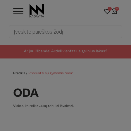
0
0
Products
search
Ar jau išbandei Ardell vienfazius gelinius lakus?
Pradžia
/
Produktai su žymomis “oda”
ODA
Viskas, ko reikia Jūsų tobulai išvaizdai.