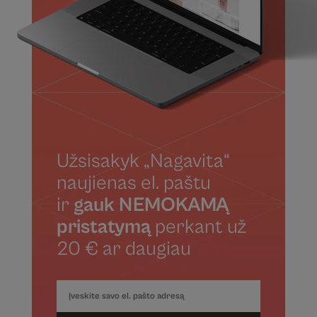
Užsisakyk „Nagavita“
naujienas el. paštu
ir
gauk NEMOKAMĄ
pristatymą
perkant už
20 € ar daugiau