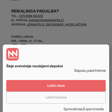
REIKALINGA PAGALBA?
TEL.:
+370 686 85425
EL. PAŠTAS:
NAGAVITA@NAGAVITA.LT
ADRESAS:
JONAVOS G. 138 KAUNAS, 44136 LIETUVA
DARBO LAIKAS:
PIR. - PENK.: 9 - 17 VAL.
Šioje svetainėje naudojami slapukai
Slapukų pasirinkimai
© 2026 Visos Teisės Saugomos.
Leisti visus
Privatumo politika
Leisti būtinus
Tekstinis ir grafinis svetainės turinys priklauso UAB Nagavita ir negali būti
naudojamas kituose šaltiniuose be mūsų leidimo ir be nuorodos į šaltinį.
Sprendimas
:
Expertmedia
Sukūrė:
Expertmedia