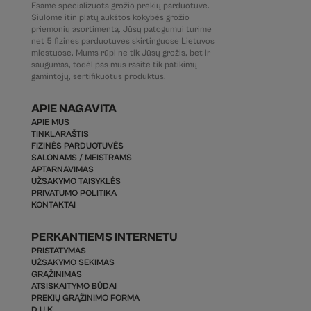
Esame specializuota grožio prekių parduotuvė.
Siūlome itin platų aukštos kokybės grožio
priemonių asortimentą. Jūsų patogumui turime
net 5 fizines parduotuves skirtinguose Lietuvos
miestuose. Mums rūpi ne tik Jūsų grožis, bet ir
saugumas, todėl pas mus rasite tik patikimų
gamintojų, sertifikuotus produktus.
APIE NAGAVITA
APIE MUS
TINKLARAŠTIS
FIZINĖS PARDUOTUVĖS
SALONAMS / MEISTRAMS
APTARNAVIMAS
UŽSAKYMO TAISYKLĖS
PRIVATUMO POLITIKA
KONTAKTAI
PERKANTIEMS INTERNETU
PRISTATYMAS
UŽSAKYMO SEKIMAS
GRĄŽINIMAS
ATSISKAITYMO BŪDAI
PREKIŲ GRĄŽINIMO FORMA
D.U.K