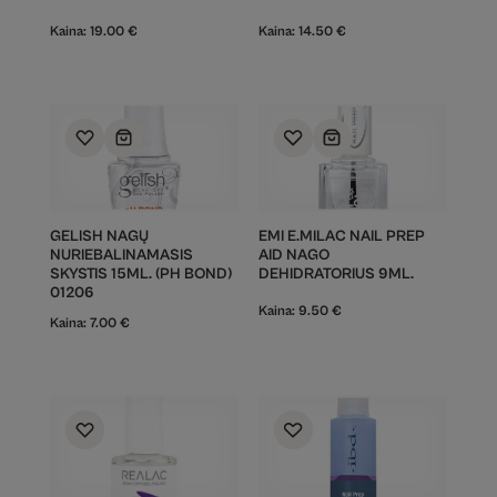
Kaina:
19.00
€
Kaina:
14.50
€
GELISH NAGŲ
EMI E.MILAC NAIL PREP
NURIEBALINAMASIS
AID NAGO
SKYSTIS 15ML. (PH BOND)
DEHIDRATORIUS 9ML.
01206
Kaina:
9.50
€
Kaina:
7.00
€