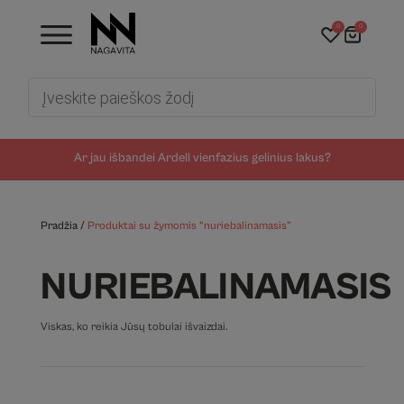
0
0
Products
search
Ar jau išbandei Ardell vienfazius gelinius lakus?
Pradžia
/
Produktai su žymomis “nuriebalinamasis”
NURIEBALINAMASIS
Viskas, ko reikia Jūsų tobulai išvaizdai.