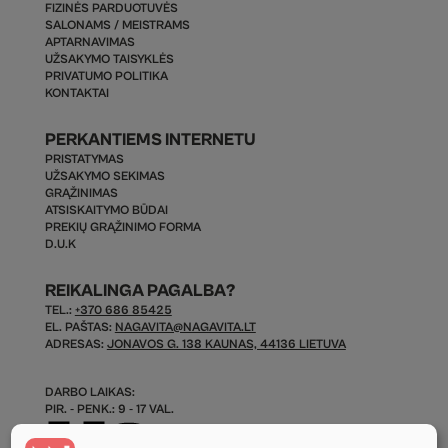
FIZINĖS PARDUOTUVĖS
SALONAMS / MEISTRAMS
APTARNAVIMAS
UŽSAKYMO TAISYKLĖS
PRIVATUMO POLITIKA
KONTAKTAI
PERKANTIEMS INTERNETU
PRISTATYMAS
UŽSAKYMO SEKIMAS
GRĄŽINIMAS
ATSISKAITYMO BŪDAI
PREKIŲ GRĄŽINIMO FORMA
D.U.K
REIKALINGA PAGALBA?
TEL.:
+370 686 85425
EL. PAŠTAS:
NAGAVITA@NAGAVITA.LT
ADRESAS:
JONAVOS G. 138 KAUNAS, 44136 LIETUVA
DARBO LAIKAS:
PIR. - PENK.: 9 - 17 VAL.