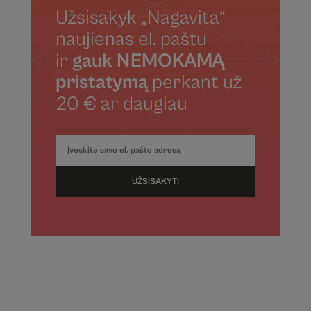
Užsisakyk „Nagavita“
naujienas el. paštu
ir
gauk NEMOKAMĄ
pristatymą
perkant už
20 € ar daugiau
UŽSISAKYTI