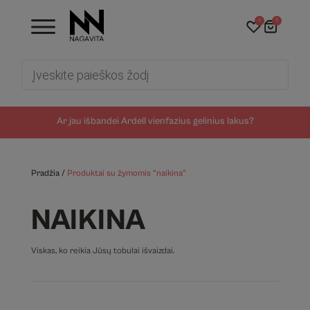
0
0
Products
search
Ar jau išbandei Ardell vienfazius gelinius lakus?
Pradžia
/
Produktai su žymomis “naikina”
NAIKINA
Viskas, ko reikia Jūsų tobulai išvaizdai.