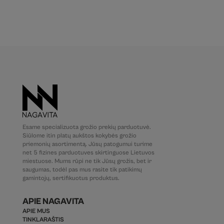
Esame specializuota grožio prekių parduotuvė.
Siūlome itin platų aukštos kokybės grožio
priemonių asortimentą. Jūsų patogumui turime
net 5 fizines parduotuves skirtinguose Lietuvos
miestuose. Mums rūpi ne tik Jūsų grožis, bet ir
saugumas, todėl pas mus rasite tik patikimų
gamintojų, sertifikuotus produktus.
APIE NAGAVITA
APIE MUS
TINKLARAŠTIS