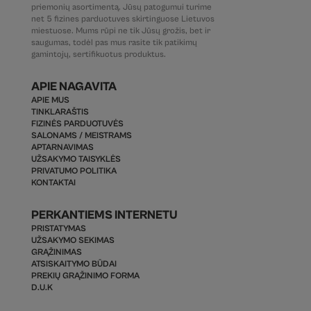
priemonių asortimentą. Jūsų patogumui turime
net 5 fizines parduotuves skirtinguose Lietuvos
miestuose. Mums rūpi ne tik Jūsų grožis, bet ir
saugumas, todėl pas mus rasite tik patikimų
gamintojų, sertifikuotus produktus.
APIE NAGAVITA
APIE MUS
TINKLARAŠTIS
FIZINĖS PARDUOTUVĖS
SALONAMS / MEISTRAMS
APTARNAVIMAS
UŽSAKYMO TAISYKLĖS
PRIVATUMO POLITIKA
KONTAKTAI
PERKANTIEMS INTERNETU
PRISTATYMAS
UŽSAKYMO SEKIMAS
GRĄŽINIMAS
ATSISKAITYMO BŪDAI
PREKIŲ GRĄŽINIMO FORMA
D.U.K