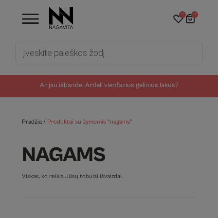
0
0
Products
search
Ar jau išbandei Ardell vienfazius gelinius lakus?
Pradžia
/
Produktai su žymomis “nagams”
NAGAMS
Viskas, ko reikia Jūsų tobulai išvaizdai.