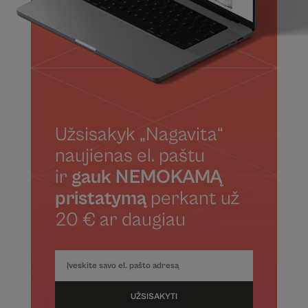
Užsisakyk „Nagavita“
naujienas el. paštu
ir
gauk NEMOKAMĄ
pristatymą
perkant už
20 € ar daugiau
UŽSISAKYTI