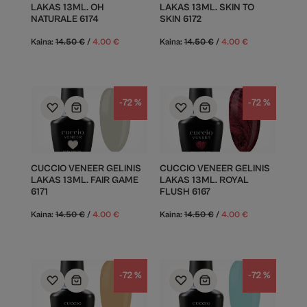
LAKAS 13ML. OH
LAKAS 13ML. SKIN TO
NATURALE 6174
SKIN 6172
Kaina:
14.50
€
/
4.00
€
Kaina:
14.50
€
/
4.00
€
-72 %
-72 %
CUCCIO VENEER GELINIS
CUCCIO VENEER GELINIS
LAKAS 13ML. FAIR GAME
LAKAS 13ML. ROYAL
6171
FLUSH 6167
Kaina:
14.50
€
/
4.00
€
Kaina:
14.50
€
/
4.00
€
-72 %
-72 %