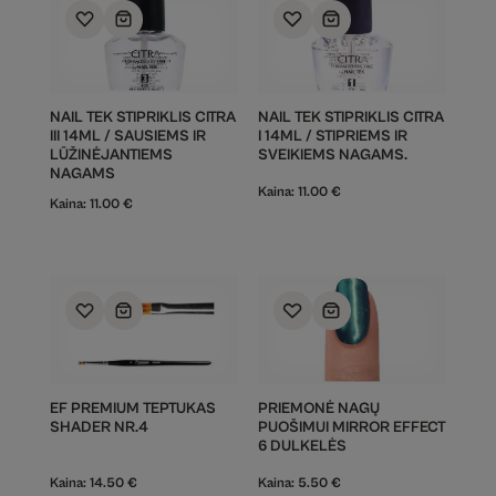
NAIL TEK STIPRIKLIS CITRA
NAIL TEK STIPRIKLIS CITRA
III 14ML / SAUSIEMS IR
I 14ML / STIPRIEMS IR
LŪŽINĖJANTIEMS
SVEIKIEMS NAGAMS.
NAGAMS
Kaina:
11.00
€
Kaina:
11.00
€
EF PREMIUM TEPTUKAS
PRIEMONĖ NAGŲ
SHADER NR.4
PUOŠIMUI MIRROR EFFECT
6 DULKELĖS
Kaina:
14.50
€
Kaina:
5.50
€