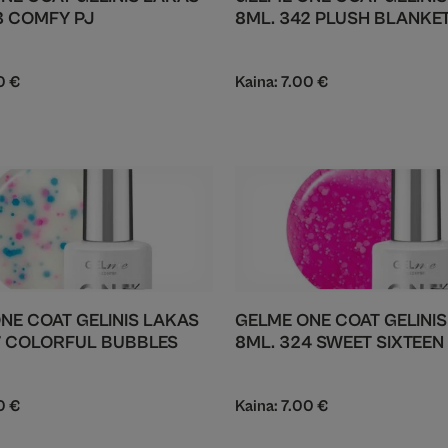
3 COMFY PJ
8ML. 342 PLUSH BLANKE
00
€
Kaina:
7.00
€
NE COAT GELINIS LAKAS
GELME ONE COAT GELINI
7 COLORFUL BUBBLES
8ML. 324 SWEET SIXTEEN
00
€
Kaina:
7.00
€