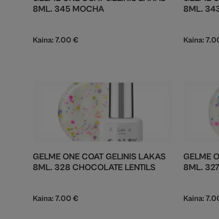
8ML. 345 MOCHA
8ML. 34
Kaina:
7.00
€
Kaina:
7.
GELME ONE COAT GELINIS LAKAS
GELME O
8ML. 328 CHOCOLATE LENTILS
8ML. 32
Kaina:
7.00
€
Kaina:
7.