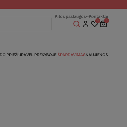
entams
Fizinės parduotuvės
Kitos paslaugos
Kontaktai
0
0
IDO PRIEŽIŪRA
VĖL PREKYBOJE
IŠPARDAVIMAS
NAUJIENOS