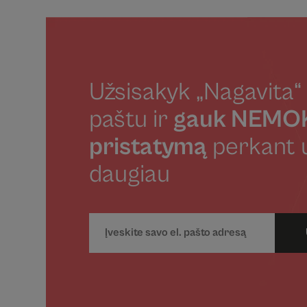
Užsisakyk „Nagavita“ 
paštu ir
gauk NEM
pristatymą
perkant 
daugiau