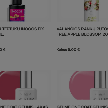
SU TEPTUKU INOCOS FIX
VALANČIOS RANKŲ PUTOS
ML.
TREE APPLE BLOSSOM 2
00
€
Kaina:
9.00
€
NE COAT GELINIS LAKAS
GELME ONE COAT GELINI