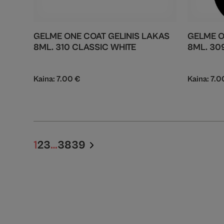
GELME ONE COAT GELINIS LAKAS
GELME O
8ML. 310 CLASSIC WHITE
8ML. 30
Kaina:
7.00
€
Kaina:
7.
1
2
3
…
38
39