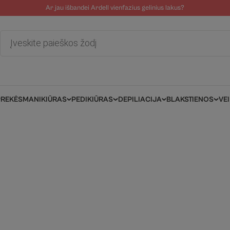
Ar jau išbandei Ardell vienfazius gelinius lakus?
tolinė pagalba
Tinklaraštis
Salonams/Meistrams
Informacija kli
Products
search
PREKĖS
MANIKIŪRAS
PEDIKIŪRAS
DEPILIACIJA
BLAKSTIENOS
VE