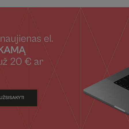
naujienas el.
OKAMĄ
už 20 € ar
UŽSISAKYTI