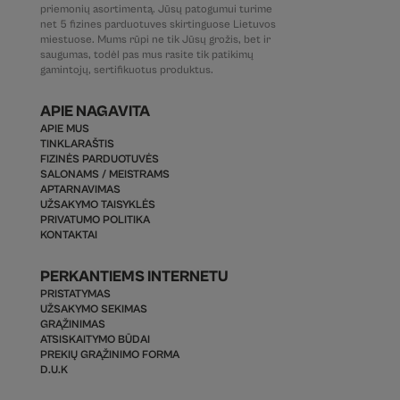
priemonių asortimentą. Jūsų patogumui turime
net 5 fizines parduotuves skirtinguose Lietuvos
miestuose. Mums rūpi ne tik Jūsų grožis, bet ir
saugumas, todėl pas mus rasite tik patikimų
gamintojų, sertifikuotus produktus.
APIE NAGAVITA
APIE MUS
TINKLARAŠTIS
FIZINĖS PARDUOTUVĖS
SALONAMS / MEISTRAMS
APTARNAVIMAS
UŽSAKYMO TAISYKLĖS
PRIVATUMO POLITIKA
KONTAKTAI
PERKANTIEMS INTERNETU
PRISTATYMAS
UŽSAKYMO SEKIMAS
GRĄŽINIMAS
ATSISKAITYMO BŪDAI
PREKIŲ GRĄŽINIMO FORMA
D.U.K