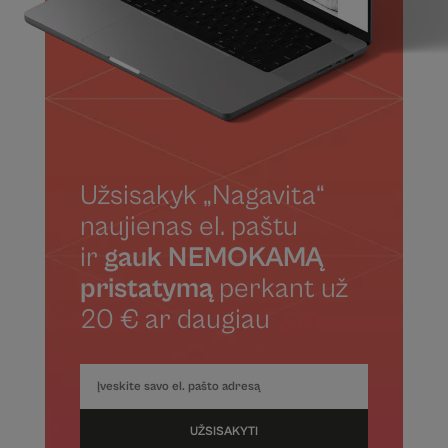
Užsisakyk „Nagavita“
naujienas el. paštu
ir
gauk NEMOKAMĄ
pristatymą
perkant už
20 € ar daugiau
UŽSISAKYTI