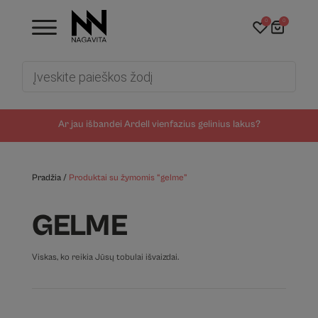
0
0
Products
search
Ar jau išbandei Ardell vienfazius gelinius lakus?
Pradžia
/
Produktai su žymomis “gelme”
GELME
Viskas, ko reikia Jūsų tobulai išvaizdai.