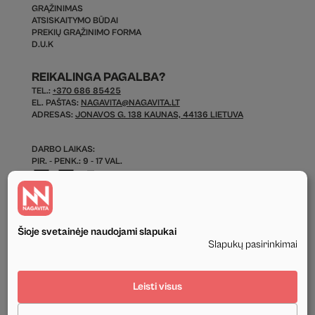
GRĄŽINIMAS
ATSISKAITYMO BŪDAI
PREKIŲ GRĄŽINIMO FORMA
D.U.K
REIKALINGA PAGALBA?
TEL.:
+370 686 85425
EL. PAŠTAS:
NAGAVITA@NAGAVITA.LT
ADRESAS:
JONAVOS G. 138 KAUNAS, 44136 LIETUVA
DARBO LAIKAS:
PIR. - PENK.: 9 - 17 VAL.
Šioje svetainėje naudojami slapukai
Slapukų pasirinkimai
© 2026 Visos Teisės Saugomos.
Leisti visus
Privatumo politika