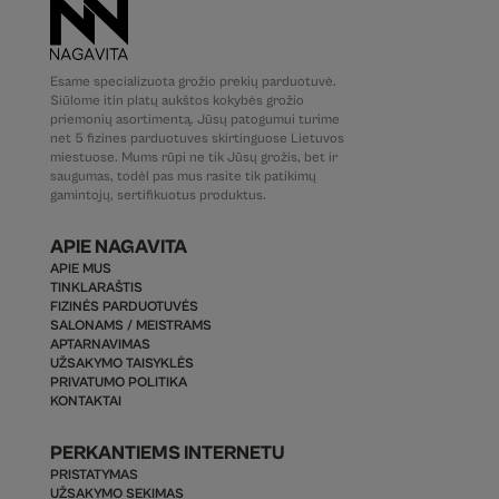
Esame specializuota grožio prekių parduotuvė.
Siūlome itin platų aukštos kokybės grožio
priemonių asortimentą. Jūsų patogumui turime
net 5 fizines parduotuves skirtinguose Lietuvos
miestuose. Mums rūpi ne tik Jūsų grožis, bet ir
saugumas, todėl pas mus rasite tik patikimų
gamintojų, sertifikuotus produktus.
APIE NAGAVITA
APIE MUS
TINKLARAŠTIS
FIZINĖS PARDUOTUVĖS
SALONAMS / MEISTRAMS
APTARNAVIMAS
UŽSAKYMO TAISYKLĖS
PRIVATUMO POLITIKA
KONTAKTAI
PERKANTIEMS INTERNETU
PRISTATYMAS
UŽSAKYMO SEKIMAS