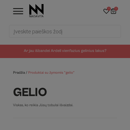
0
0
Products
search
Ar jau išbandei Ardell vienfazius gelinius lakus?
Pradžia
/
Produktai su žymomis “gelio”
GELIO
Viskas, ko reikia Jūsų tobulai išvaizdai.