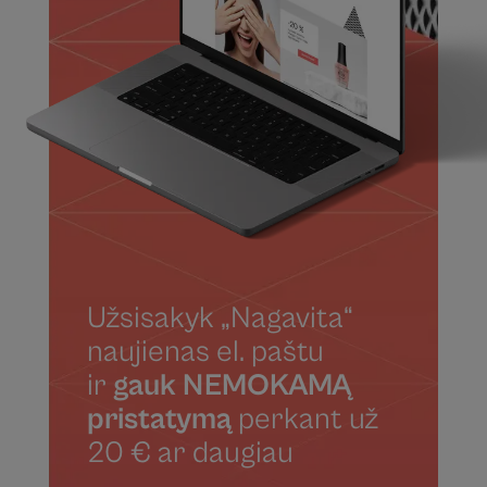
Užsisakyk „Nagavita“
naujienas el. paštu
ir
gauk NEMOKAMĄ
pristatymą
perkant už
20 € ar daugiau