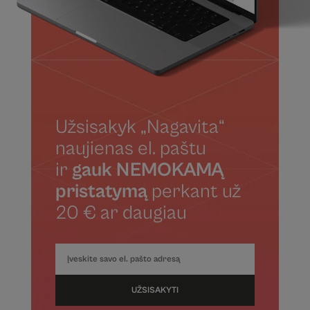
Užsisakyk „Nagavita“
naujienas el. paštu
ir
gauk NEMOKAMĄ
pristatymą
perkant už
20 € ar daugiau
UŽSISAKYTI