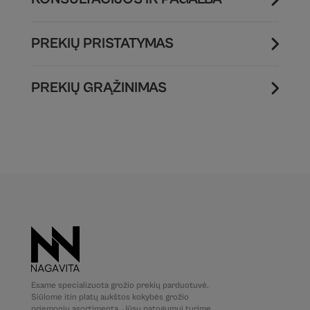
PREKIŲ PRISTATYMAS
PREKIŲ GRĄŽINIMAS
Esame specializuota grožio prekių parduotuvė.
Siūlome itin platų aukštos kokybės grožio
priemonių asortimentą. Jūsų patogumui turime