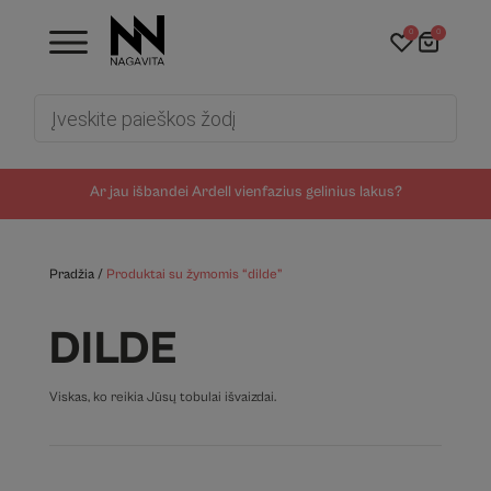
0
0
Products
search
Ar jau išbandei Ardell vienfazius gelinius lakus?
Pradžia
/
Produktai su žymomis “dilde”
DILDE
Viskas, ko reikia Jūsų tobulai išvaizdai.