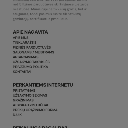
net 5 fizines parduotuves skirtinguose Lietuvos
miestuose. Mums rūpi ne tik Jūsų grožis, bet ir
saugumas, todėl pas mus rasite tik patikimų
gamintojų, sertifikuotus produktus.
APIE NAGAVITA
APIE MUS
TINKLARAŠTIS
FIZINĖS PARDUOTUVĖS
SALONAMS / MEISTRAMS
APTARNAVIMAS
UŽSAKYMO TAISYKLĖS
PRIVATUMO POLITIKA
KONTAKTAI
PERKANTIEMS INTERNETU
PRISTATYMAS
UŽSAKYMO SEKIMAS
GRĄŽINIMAS
ATSISKAITYMO BŪDAI
PREKIŲ GRĄŽINIMO FORMA
D.U.K