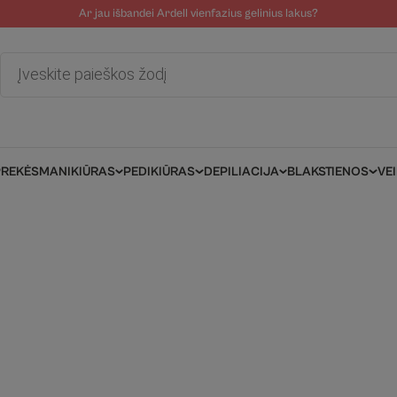
Ar jau išbandei Ardell vienfazius gelinius lakus?
tolinė pagalba
Tinklaraštis
Salonams/Meistrams
Informacija kli
Products
search
PREKĖS
MANIKIŪRAS
PEDIKIŪRAS
DEPILIACIJA
BLAKSTIENOS
VE