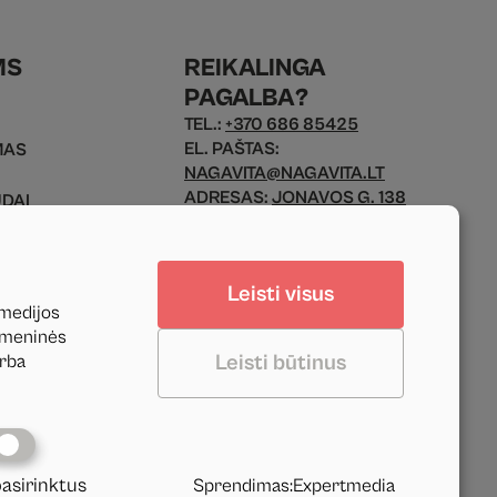
MS
REIKALINGA
PAGALBA?
TEL.:
+370 686 85425
EL. PAŠTAS:
MAS
NAGAVITA@NAGAVITA.LT
ADRESAS:
JONAVOS G. 138
ŪDAI
KAUNAS, 44136 LIETUVA
MO FORMA
Leisti visus
DARBO LAIKAS:
 medijos
PIR. - PENK.: 9 - 17 VAL.
uomeninės
Leisti būtinus
arba
pasirinktus
Sprendimas
:
Expertmedia