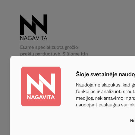
Esame specializuota grožio
prekių parduotuvė. Siūlome itin
platų aukštos kokybės grožio
priemonių asortimentą. Jūsų
Šioje svetainėje naudo
patogumui turime net 5 fizines
parduotuves skirtinguose
Naudojame slapukus, kad ga
Lietuvos miestuose. Mums rūpi
funkcijas ir analizuoti sra
ne tik Jūsų grožis, bet ir
medijos, reklamavimo ir anal
saugumas, todėl pas mus rasite
naudojant paslaugas surink
tik patikimų gamintojų,
sertifikuotus produktus.
R