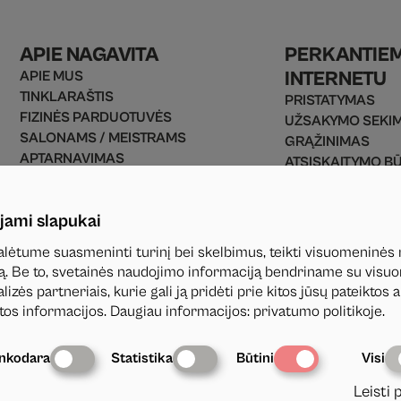
APIE NAGAVITA
PERKANTIE
INTERNETU
APIE MUS
TINKLARAŠTIS
PRISTATYMAS
FIZINĖS PARDUOTUVĖS
UŽSAKYMO SEKI
SALONAMS / MEISTRAMS
GRĄŽINIMAS
APTARNAVIMAS
ATSISKAITYMO B
UŽSAKYMO TAISYKLĖS
PREKIŲ GRĄŽINI
PRIVATUMO POLITIKA
D.U.K
jami slapukai
KONTAKTAI
lėtume suasmeninti turinį bei skelbimus, teikti visuomeninės
utą. Be to, svetainės naudojimo informaciją bendriname su vis
izės partneriais, kurie gali ją pridėti prie kitos jūsų pateiktos 
tos informacijos. Daugiau informacijos
:
privatumo politikoje
.
inkodara
Statistika
Būtini
Visi
Leisti 