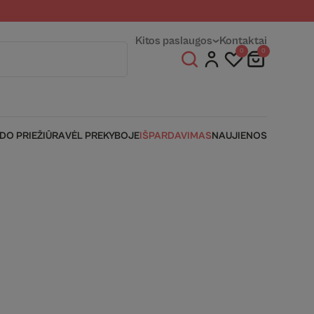
entams
Fizinės parduotuvės
Kitos paslaugos
Kontaktai
0
0
IDO PRIEŽIŪRA
VĖL PREKYBOJE
IŠPARDAVIMAS
NAUJIENOS