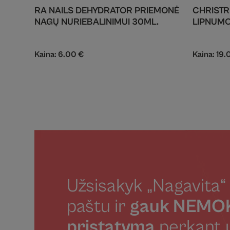
RA NAILS DEHYDRATOR PRIEMONĖ
CHRISTR
NAGŲ NURIEBALINIMUI 30ML.
LIPNUMO
Kaina:
6.00
€
Kaina:
19.
Užsisakyk „Nagavita“ 
paštu ir
gauk NEM
pristatymą
perkant 