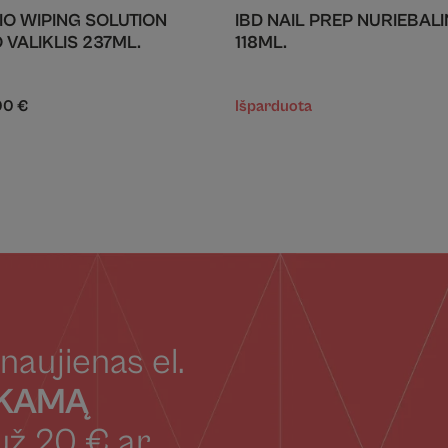
IO WIPING SOLUTION
IBD NAIL PREP NURIEBAL
 VALIKLIS 237ML.
118ML.
00
€
Išparduota
naujienas el.
OKAMĄ
už 20 € ar