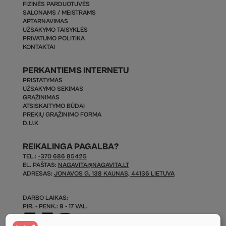
FIZINĖS PARDUOTUVĖS
SALONAMS / MEISTRAMS
APTARNAVIMAS
UŽSAKYMO TAISYKLĖS
PRIVATUMO POLITIKA
KONTAKTAI
PERKANTIEMS INTERNETU
PRISTATYMAS
UŽSAKYMO SEKIMAS
GRĄŽINIMAS
ATSISKAITYMO BŪDAI
PREKIŲ GRĄŽINIMO FORMA
D.U.K
REIKALINGA PAGALBA?
TEL.:
+370 686 85425
EL. PAŠTAS:
NAGAVITA@NAGAVITA.LT
ADRESAS:
JONAVOS G. 138 KAUNAS, 44136 LIETUVA
DARBO LAIKAS:
PIR. - PENK.: 9 - 17 VAL.