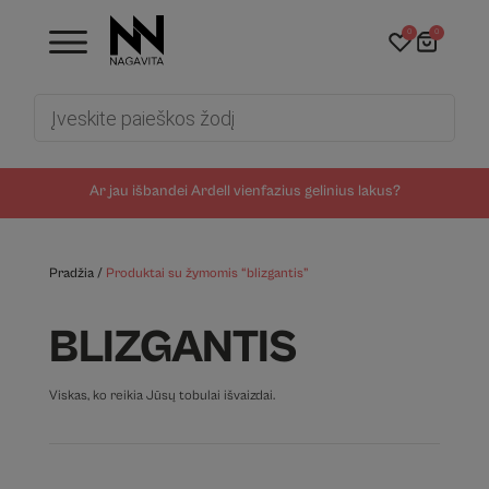
0
0
Products
search
Ar jau išbandei Ardell vienfazius gelinius lakus?
Pradžia
/
Produktai su žymomis “blizgantis”
BLIZGANTIS
Viskas, ko reikia Jūsų tobulai išvaizdai.