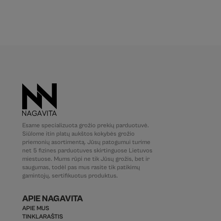
Esame specializuota grožio prekių parduotuvė.
Siūlome itin platų aukštos kokybės grožio
priemonių asortimentą. Jūsų patogumui turime
net 5 fizines parduotuves skirtinguose Lietuvos
miestuose. Mums rūpi ne tik Jūsų grožis, bet ir
saugumas, todėl pas mus rasite tik patikimų
gamintojų, sertifikuotus produktus.
APIE NAGAVITA
APIE MUS
TINKLARAŠTIS