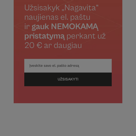
Užsisakyk „Nagavita“
naujienas el. paštu
ir
gauk NEMOKAMĄ
pristatymą
perkant už
20 € ar daugiau
UŽSISAKYTI