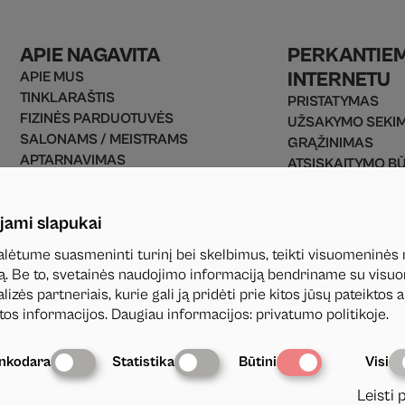
APIE NAGAVITA
PERKANTIE
INTERNETU
APIE MUS
TINKLARAŠTIS
PRISTATYMAS
FIZINĖS PARDUOTUVĖS
UŽSAKYMO SEKI
SALONAMS / MEISTRAMS
GRĄŽINIMAS
APTARNAVIMAS
ATSISKAITYMO B
UŽSAKYMO TAISYKLĖS
PREKIŲ GRĄŽINI
PRIVATUMO POLITIKA
D.U.K
jami slapukai
KONTAKTAI
lėtume suasmeninti turinį bei skelbimus, teikti visuomeninės
utą. Be to, svetainės naudojimo informaciją bendriname su vis
izės partneriais, kurie gali ją pridėti prie kitos jūsų pateiktos 
tos informacijos. Daugiau informacijos
:
privatumo politikoje
.
inkodara
Statistika
Būtini
Visi
Leisti 