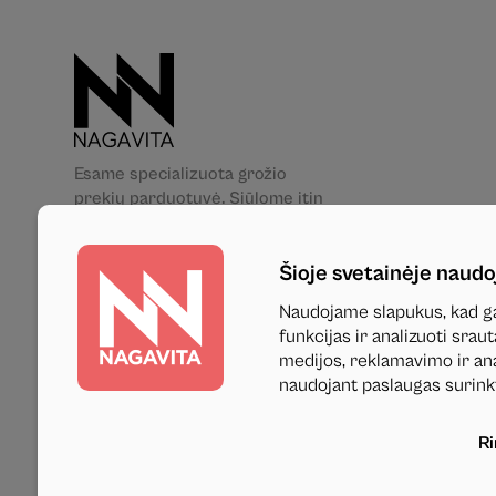
Esame specializuota grožio
prekių parduotuvė. Siūlome itin
platų aukštos kokybės grožio
priemonių asortimentą. Jūsų
Šioje svetainėje naudo
patogumui turime net 5 fizines
parduotuves skirtinguose
Naudojame slapukus, kad ga
Lietuvos miestuose. Mums rūpi
funkcijas ir analizuoti sra
ne tik Jūsų grožis, bet ir
medijos, reklamavimo ir anal
saugumas, todėl pas mus rasite
naudojant paslaugas surink
tik patikimų gamintojų,
sertifikuotus produktus.
R