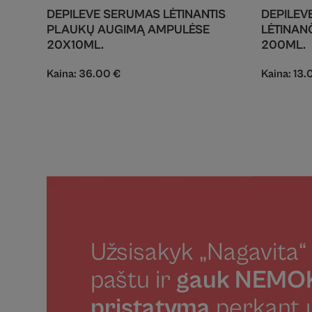
DEPILEVE SERUMAS LĖTINANTIS
DEPILEV
PLAUKŲ AUGIMĄ AMPULĖSE
LĖTINAN
20X10ML.
200ML.
Kaina:
36.00
€
Kaina:
13.
Užsisakyk „Nagavita“ 
paštu ir
gauk NEM
pristatymą
perkant 