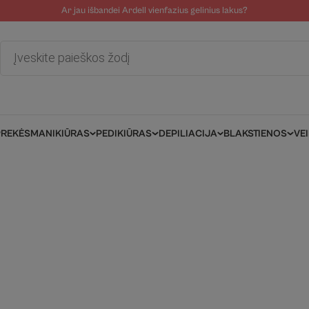
Ar jau išbandei Ardell vienfazius gelinius lakus?
tolinė pagalba
Tinklaraštis
Salonams/Meistrams
Informacija kli
Products
search
PREKĖS
MANIKIŪRAS
PEDIKIŪRAS
DEPILIACIJA
BLAKSTIENOS
VE