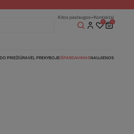
entams
Fizinės parduotuvės
Kitos paslaugos
Kontaktai
0
0
IDO PRIEŽIŪRA
VĖL PREKYBOJE
IŠPARDAVIMAS
NAUJIENOS