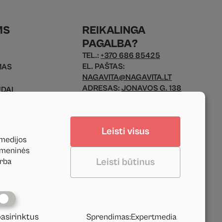
MS
REIKALINGA
PAGALBA?
TEL.:
+370 686 85425
EL. PAŠTAS:
MAS
NAGAVITA@NAGAVITA.LT
ADRESAS:
JONAVOS G. 138
ŪDAI
KAUNAS, 44136 LIETUVA
MO FORMA
Leisti visus
DARBO LAIKAS:
 medijos
PIR. - PENK.: 9 - 17 VAL.
uomeninės
Leisti būtinus
arba
pasirinktus
Sprendimas
:
Expertmedia