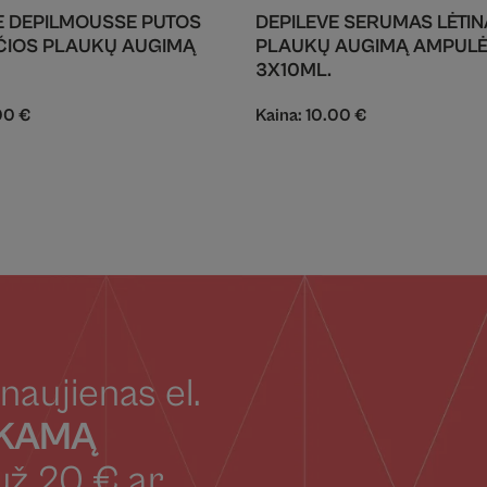
E DEPILMOUSSE PUTOS
DEPILEVE SERUMAS LĖTIN
ČIOS PLAUKŲ AUGIMĄ
PLAUKŲ AUGIMĄ AMPULĖ
3X10ML.
00
€
Kaina:
10.00
€
naujienas el.
OKAMĄ
už 20 € ar