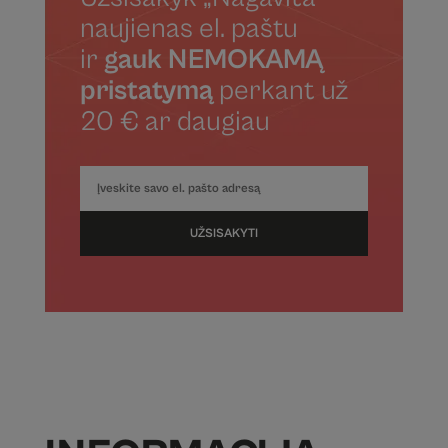
naujienas el. paštu
ir
gauk NEMOKAMĄ
pristatymą
perkant už
20 € ar daugiau
UŽSISAKYTI