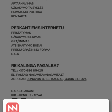
APTARNAVIMAS
UŽSAKYMO TAISYKLĖS
PRIVATUMO POLITIKA
KONTAKTAI
PERKANTIEMS INTERNETU
PRISTATYMAS
UŽSAKYMO SEKIMAS
GRĄŽINIMAS
ATSISKAITYMO BŪDAI
PREKIŲ GRĄŽINIMO FORMA
D.U.K
REIKALINGA PAGALBA?
TEL.:
+370 686 85425
EL. PAŠTAS:
NAGAVITA@NAGAVITA.LT
ADRESAS:
JONAVOS G. 138 KAUNAS, 44136 LIETUVA
DARBO LAIKAS:
PIR. - PENK.: 9 - 17 VAL.