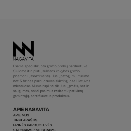
Esame specializuota grožio prekių parduotuvė.
Siūlome itin platų aukštos kokybės grožio
priemonių asortimentą. Jūsų patogumui turime
net 5 fizines parduotuves skirtinguose Lietuvos
miestuose. Mums rūpi ne tik Jūsų grožis, bet ir
saugumas, todėl pas mus rasite tik patikimų
gamintojų, sertifikuotus produktus.
APIE NAGAVITA
APIE MUS
TINKLARAŠTIS
FIZINĖS PARDUOTUVĖS
SALONAMS / MEISTRAMS