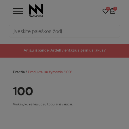
0
0
Products
search
Ar jau išbandei Ardell vienfazius gelinius lakus?
Pradžia
/
Produktai su žymomis “100”
100
Viskas, ko reikia Jūsų tobulai išvaizdai.