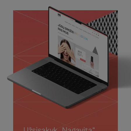
Užsisakyk „Nagavita“